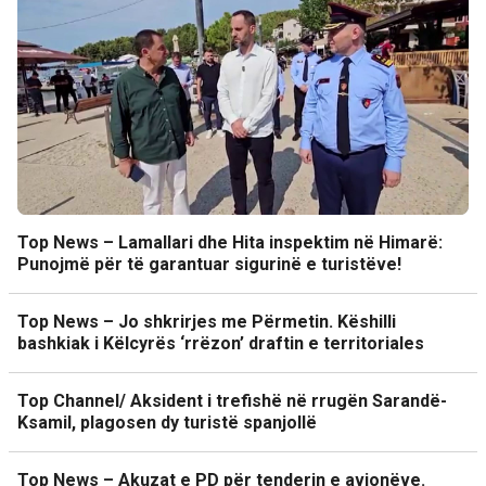
Top News – Lamallari dhe Hita inspektim në Himarë:
Punojmë për të garantuar sigurinë e turistëve!
Top News – Jo shkrirjes me Përmetin. Këshilli
bashkiak i Këlcyrës ‘rrëzon’ draftin e territoriales
Top Channel/ Aksident i trefishë në rrugën Sarandë-
Ksamil, plagosen dy turistë spanjollë
Top News – Akuzat e PD për tenderin e avionëve.