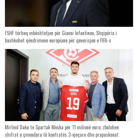
FSHF tërheq mbështetjen për Gianni Infantinon, Shqipëria i
bashkohet qëndrimeve europiane për qeverisjen e FIFA-s
Mirlind Daku te Spartak Moska për 11 milionë euro, zbulohen
shifrat e çmendura të kontratës 3-vjeçare dhe prapaskenat