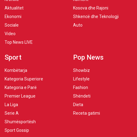
Aktualitet
Kosova dhe Rajoni
Ekonomi
Shkencë dhe Teknologji
Sociale
Auto
Video
Top News LIVE
Sport
Pop News
Kombëtarja
Showbiz
Kategoria Superiore
Lifestyle
Kategoria e Parë
Fashion
Premier League
Shëndeti
La Liga
Dieta
Serie A
Receta gatimi
Shumësportësh
Sport Gossip