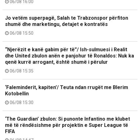
06/08 16:00
Jo vetëm superpagë, Salah te Trabzonspor përfiton
shumë dhe marketingu, detajet e kontratës
06/08 15:50
“Njerëzit e kanë gabim për të”/ Ish-sulmuesi i Realit
dhe United zbulon anën e panjohur të Ronaldos: Nuk ka
qenë kurrë arrogant, është shumë i përulur
06/08 15:35
‘Faleminderit, kapiten’/ Teuta ndan rrugët me Blerim
Kotobellin
06/08 15:30
‘The Guardian’ zbulon: Si punonte Infantino me klubet
më të rëndësishme për projektin e Super League të
FIFA