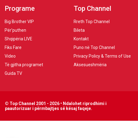
Programe
Top Channel
Big Brother VIP
Rreth Top Channel
Për’puthen
Bileta
Shqipëria LIVE
Kontakt
Fiks Fare
Puno në Top Channel
Video
Privacy Policy & Terms of Use
Të gjitha programet
Aksesueshmëria
Guida TV
© Top Channel 2001 - 2026 • Ndalohet riprodhimi i
paautorizuar i përmbajtjes së kësaj faqeje.