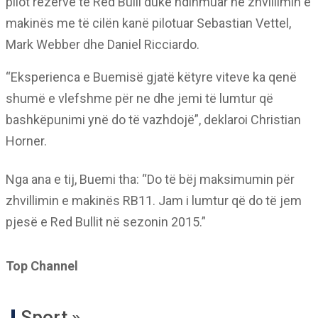
pilot rezervë te Red Bulli duke ndihmuar në zhvillimin e
makinës me të cilën kanë pilotuar Sebastian Vettel,
Mark Webber dhe Daniel Ricciardo.
“Eksperienca e Buemisë gjatë këtyre viteve ka qenë
shumë e vlefshme për ne dhe jemi të lumtur që
bashkëpunimi ynë do të vazhdojë”, deklaroi Christian
Horner.
Nga ana e tij, Buemi tha: “Do të bëj maksimumin për
zhvillimin e makinës RB11. Jam i lumtur që do të jem
pjesë e Red Bullit në sezonin 2015.”
Top Channel
Sport »