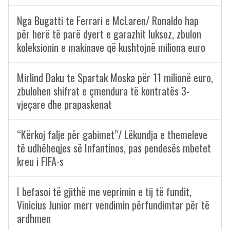
Nga Bugatti te Ferrari e McLaren/ Ronaldo hap
për herë të parë dyert e garazhit luksoz, zbulon
koleksionin e makinave që kushtojnë miliona euro
Mirlind Daku te Spartak Moska për 11 milionë euro,
zbulohen shifrat e çmendura të kontratës 3-
vjeçare dhe prapaskenat
“Kërkoj falje për gabimet”/ Lëkundja e themeleve
të udhëheqjes së Infantinos, pas pendesës mbetet
kreu i FIFA-s
I befasoi të gjithë me veprimin e tij të fundit,
Vinicius Junior merr vendimin përfundimtar për të
ardhmen