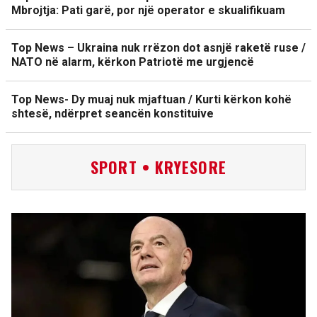
Mbrojtja: Pati garë, por një operator e skualifikuam
Top News – Ukraina nuk rrëzon dot asnjë raketë ruse /
NATO në alarm, kërkon Patriotë me urgjencë
Top News- Dy muaj nuk mjaftuan / Kurti kërkon kohë
shtesë, ndërpret seancën konstituive
SPORT • KRYESORE