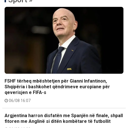
FSHF tërheq mbështetjen për Gianni Infantinon,
Shqipëria i bashkohet qëndrimeve europiane për
qeverisjen e FIFA-s
06/08 16:07
Argjentina harron disfatën me Spanjën në finale, shpall
fitoren me Anglinë si ditën kombëtare të futbollit