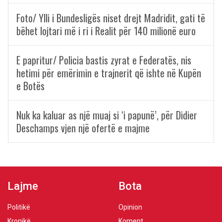
Foto/ Ylli i Bundesligës niset drejt Madridit, gati të
bëhet lojtari më i ri i Realit për 140 milionë euro
E papritur/ Policia bastis zyrat e Federatës, nis
hetimi për emërimin e trajnerit që ishte në Kupën
e Botës
Nuk ka kaluar as një muaj si ‘i papunë’, për Didier
Deschamps vjen një ofertë e majme
Lajme
Bota
Politikë
Opinion
Kronikë
Koment