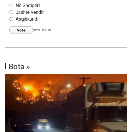
Në Shqipëri
Jashtë vendit
Asgjëkundi
Vote
View Results
Bota »