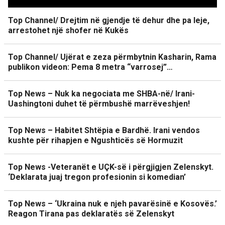
Top Channel/ Drejtim në gjendje të dehur dhe pa leje,
arrestohet një shofer në Kukës
Top Channel/ Ujërat e zeza përmbytnin Kasharin, Rama
publikon videon: Pema 8 metra “varrosej”…
Top News – Nuk ka negociata me SHBA-në/ Irani-
Uashingtoni duhet të përmbushë marrëveshjen!
Top News – Habitet Shtëpia e Bardhë. Irani vendos
kushte për rihapjen e Ngushticës së Hormuzit
Top News -Veteranët e UÇK-së i përgjigjen Zelenskyt.
‘Deklarata juaj tregon profesionin si komedian’
Top News – ‘Ukraina nuk e njeh pavarësinë e Kosovës.’
Reagon Tirana pas deklaratës së Zelenskyt