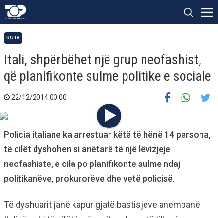
BOTA
Itali, shpërbëhet një grup neofashist,
që planifikonte sulme politike e sociale
22/12/2014 00:00
Policia italiane ka arrestuar këtë të hënë 14 persona,
të cilët dyshohen si anëtarë të një lëvizjeje
neofashiste, e cila po planifikonte sulme ndaj
politikanëve, prokurorëve dhe vetë policisë.
Të dyshuarit janë kapur gjatë bastisjeve anembanë