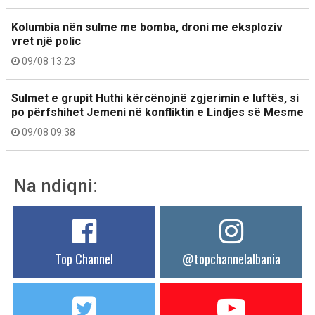
Kolumbia nën sulme me bomba, droni me eksploziv
vret një polic
09/08 13:23
Sulmet e grupit Huthi kërcënojnë zgjerimin e luftës, si
po përfshihet Jemeni në konfliktin e Lindjes së Mesme
09/08 09:38
Na ndiqni:
Top Channel
@topchannelalbania