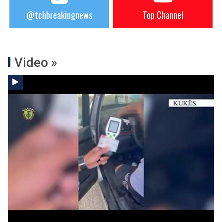
@tchbreakingnews
Top Channel
Video »