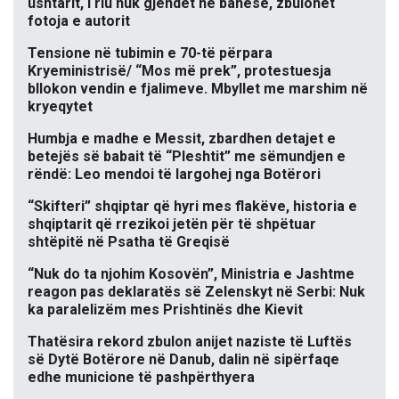
ushtarit, i riu nuk gjendet në banesë, zbulohet
fotoja e autorit
Tensione në tubimin e 70-të përpara
Kryeministrisë/ “Mos më prek”, protestuesja
bllokon vendin e fjalimeve. Mbyllet me marshim në
kryeqytet
Humbja e madhe e Messit, zbardhen detajet e
betejës së babait të “Pleshtit” me sëmundjen e
rëndë: Leo mendoi të largohej nga Botërori
“Skifteri” shqiptar që hyri mes flakëve, historia e
shqiptarit që rrezikoi jetën për të shpëtuar
shtëpitë në Psatha të Greqisë
“Nuk do ta njohim Kosovën”, Ministria e Jashtme
reagon pas deklaratës së Zelenskyt në Serbi: Nuk
ka paralelizëm mes Prishtinës dhe Kievit
Thatësira rekord zbulon anijet naziste të Luftës
së Dytë Botërore në Danub, dalin në sipërfaqe
edhe municione të pashpërthyera