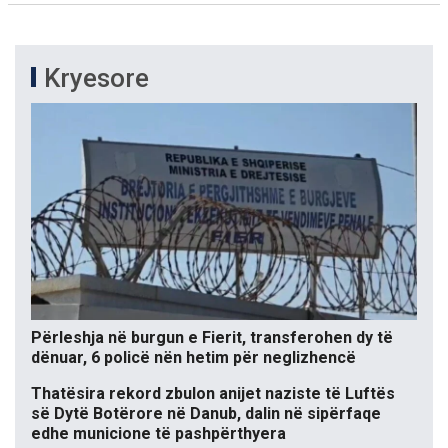
Kryesore
Përleshja në burgun e Fierit, transferohen dy të
dënuar, 6 policë nën hetim për neglizhencë
Thatësira rekord zbulon anijet naziste të Luftës
së Dytë Botërore në Danub, dalin në sipërfaqe
edhe municione të pashpërthyera