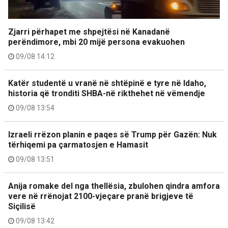
Zjarri përhapet me shpejtësi në Kanadanë
perëndimore, mbi 20 mijë persona evakuohen
09/08 14:12
Katër studentë u vranë në shtëpinë e tyre në Idaho,
historia që tronditi SHBA-në rikthehet në vëmendje
09/08 13:54
Izraeli rrëzon planin e paqes së Trump për Gazën: Nuk
tërhiqemi pa çarmatosjen e Hamasit
09/08 13:51
Anija romake del nga thellësia, zbulohen qindra amfora
vere në rrënojat 2100-vjeçare pranë brigjeve të
Siçilisë
09/08 13:42