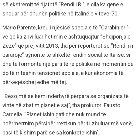
së ekstremit të djathtë “Rendi i Ri”, e cila ka qenë e
shquar për dhunën politike në Italinë e viteve ’70.
Mario Parente, kreu i njësisë speciale të “Carabinieri”-
ve që ka zhvilluar hetimin e ashtuquajtur “Shqiponja e
Zezë” që prej vitit 2013, tha për reporterët se “Rendi i ri
pararojë” synonte të shkelte rendin social të Italisë, si
dhe të formonte një parti të re politike në momentin që
do të rriteshin tensionet sociale, e kur ekonomia të
përkeqësohej edhe më tej.
“Besojmë se kemi ndërhyrë përpara se organizata të
vinte në zbatim planet e saj”, tha prokurori Fausto
Cardella. “Planet ishin gati dhe nuk mund të
ndërmerrnim përsipër rrezikun për t’i zbuluar më vonë,
pasi të kishim parë se sa konkrete ishin”.