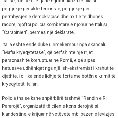
Italisë, mbi të cilët janë ngritur akuza të tilla si
përpjekje për akte terroriste, përpjekje për
përmbysjen e demokracisë dhe nxitje të dhunës
racore, njoftoi policia kombëtare e njohur në Itali si
“Carabinieri”, përmes një deklarate.
Italia është ende duke u rimëkëmbur nga skandali
“Mafia kryeqytetase”, që përfshinte një rrjet
personash të korruptuar në Romë, e që sipas
hetuesve udhëhiqet nga një ish-ekstremist i krahut të
djathtë, i cili ka ende lidhje të forta me botën e krimit të
kryeqytetit italian.
Policia tha se kanë shpërbërë tashmë “Rendin e Ri
Pararojë”, organizatë të cilën e konsiderojnë si
klandestine, e krijuar në vetëvete mbi bazën e lëvizjes