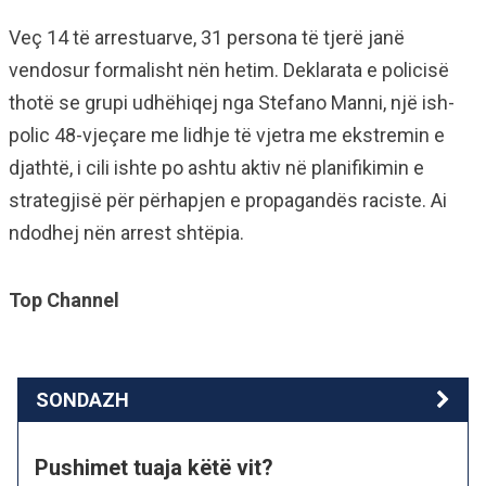
Veç 14 të arrestuarve, 31 persona të tjerë janë
vendosur formalisht nën hetim. Deklarata e policisë
thotë se grupi udhëhiqej nga Stefano Manni, një ish-
polic 48-vjeçare me lidhje të vjetra me ekstremin e
djathtë, i cili ishte po ashtu aktiv në planifikimin e
strategjisë për përhapjen e propagandës raciste. Ai
ndodhej nën arrest shtëpia.
Top Channel
SONDAZH
Pushimet tuaja këtë vit?