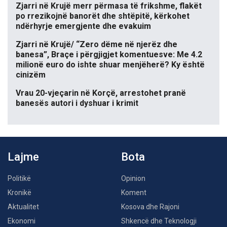
Zjarri në Krujë merr përmasa të frikshme, flakët
po rrezikojnë banorët dhe shtëpitë, kërkohet
ndërhyrje emergjente dhe evakuim
Zjarri në Krujë/ “Zero dëme në njerëz dhe
banesa”, Braçe i përgjigjet komentuesve: Me 4.2
milionë euro do ishte shuar menjëherë? Ky është
cinizëm
Vrau 20-vjeçarin në Korçë, arrestohet pranë
banesës autori i dyshuar i krimit
Lajme
Bota
Politikë
Opinion
Kronikë
Koment
Aktualitet
Kosova dhe Rajoni
Ekonomi
Shkencë dhe Teknologji