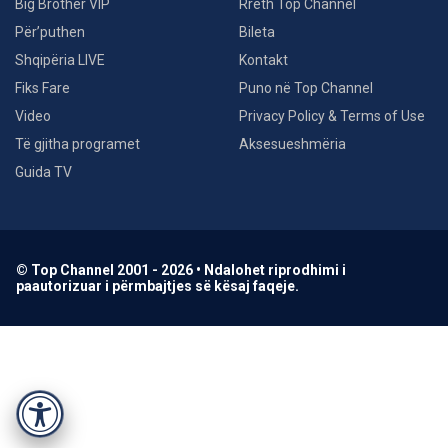
Big Brother VIP
Rreth Top Channel
Për’puthen
Bileta
Shqipëria LIVE
Kontakt
Fiks Fare
Puno në Top Channel
Video
Privacy Policy & Terms of Use
Të gjitha programet
Aksesueshmëria
Guida TV
© Top Channel 2001 - 2026 • Ndalohet riprodhimi i
paautorizuar i përmbajtjes së kësaj faqeje.
Accessibility