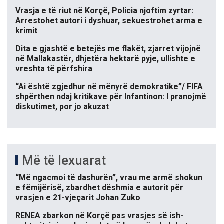
Vrasja e të riut në Korçë, Policia njoftim zyrtar:
Arrestohet autori i dyshuar, sekuestrohet arma e
krimit
Dita e gjashtë e betejës me flakët, zjarret vijojnë
në Mallakastër, dhjetëra hektarë pyje, ullishte e
vreshta të përfshira
“Ai është zgjedhur në mënyrë demokratike”/ FIFA
shpërthen ndaj kritikave për Infantinon: I pranojmë
diskutimet, por jo akuzat
Më të lexuarat
“Më ngacmoi të dashurën”, vrau me armë shokun
e fëmijërisë, zbardhet dëshmia e autorit për
vrasjen e 21-vjeçarit Johan Zuko
RENEA zbarkon në Korçë pas vrasjes së ish-