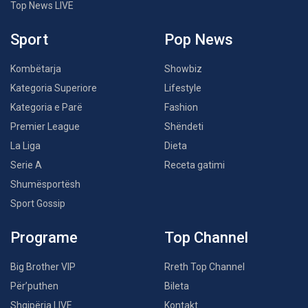
Top News LIVE
Sport
Pop News
Kombëtarja
Showbiz
Kategoria Superiore
Lifestyle
Kategoria e Parë
Fashion
Premier League
Shëndeti
La Liga
Dieta
Serie A
Receta gatimi
Shumësportësh
Sport Gossip
Programe
Top Channel
Big Brother VIP
Rreth Top Channel
Për’puthen
Bileta
Shqipëria LIVE
Kontakt