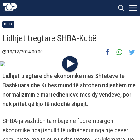
BOTA
Lidhjet tregtare SHBA-Kubë
19/12/2014 00:00
Lidhjet tregtare dhe ekonomike mes Shteteve të
Bashkuara dhe Kubës mund të shtohen ndjeshëm me
normalizimin e marrëdhënieve mes dy vendeve, por
nuk pritet që kjo të ndodhë shpejt.
SHBA-ja vazhdon ta mbajë në fuqi embargon
ekonomike ndaj ishullit të udhëhequr nga një qeveri
komuniste, me të cilin i ndan vetëm 145 kilometra ujë