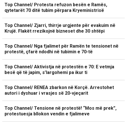
Top Channel/ Protesta refuzon besën e Ramës,
qytetarët 70 ditë tubim përpara Kryeministrisë
Top Channel/ Zjarri, thirrje urgjente për evakuim në
Krujë. Flakët rrezikojnë bizneset dhe 30 shtëpi
Top Channel/ Nga fjalimet për Ramën te tensionet në
protestë, çfarë ndodhi në tubimin e 70-të
Top Channel/ Aktivistja në protestën e 70: E vetmja
besë që të japim, s’largohemi pa ikur ti
Top Channel/ RENEA zbarkon në Korçë. Arrestohet
autori i dyshuar i vrasjes së 20-vjeçarit
Top Channel/ Tensione në protestë! “Mos më prek”,
protestuesja bllokon vendin e fjalimeve