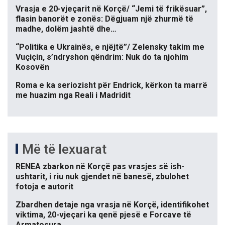
Vrasja e 20-vjeçarit në Korçë/ “Jemi të frikësuar”,
flasin banorët e zonës: Dëgjuam një zhurmë të
madhe, dolëm jashtë dhe…
“Politika e Ukrainës, e njëjtë”/ Zelensky takim me
Vuçiçin, s’ndryshon qëndrim: Nuk do ta njohim
Kosovën
Roma e ka seriozisht për Endrick, kërkon ta marrë
me huazim nga Reali i Madridit
Më të lexuarat
RENEA zbarkon në Korçë pas vrasjes së ish-
ushtarit, i riu nuk gjendet në banesë, zbulohet
fotoja e autorit
Zbardhen detaje nga vrasja në Korçë, identifikohet
viktima, 20-vjeçari ka qenë pjesë e Forcave të
Armatosura