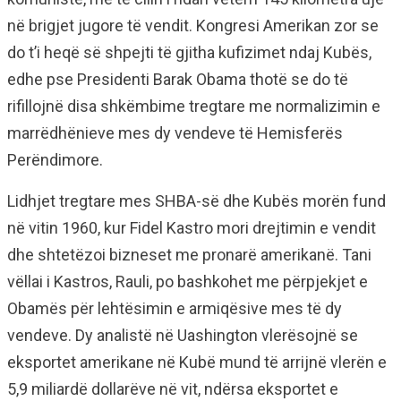
në brigjet jugore të vendit. Kongresi Amerikan zor se
do t’i heqë së shpejti të gjitha kufizimet ndaj Kubës,
edhe pse Presidenti Barak Obama thotë se do të
rifillojnë disa shkëmbime tregtare me normalizimin e
marrëdhënieve mes dy vendeve të Hemisferës
Perëndimore.
Lidhjet tregtare mes SHBA-së dhe Kubës morën fund
në vitin 1960, kur Fidel Kastro mori drejtimin e vendit
dhe shtetëzoi bizneset me pronarë amerikanë. Tani
vëllai i Kastros, Rauli, po bashkohet me përpjekjet e
Obamës për lehtësimin e armiqësive mes të dy
vendeve. Dy analistë në Uashington vlerësojnë se
eksportet amerikane në Kubë mund të arrijnë vlerën e
5,9 miliardë dollarëve në vit, ndërsa eksportet e