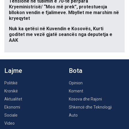
Tensione në tubimin e 70-të përpara
Kryeministrisë/ “Mos më prek”, protestuesja
bllokon vendin e fjalimeve. Mbyllet me marshim në
kryeqytet
Nuk ka qetësi në Kuvendin e Kosovës, Kurti
goditet me vezë gjatë seancës nga deputetja e
AAK
Lajme
Bota
Politikë
Opinion
Kronikë
Koment
Aktualitet
Kosova dhe Rajoni
Ekonomi
Shkencë dhe Teknologji
Sociale
Auto
Video