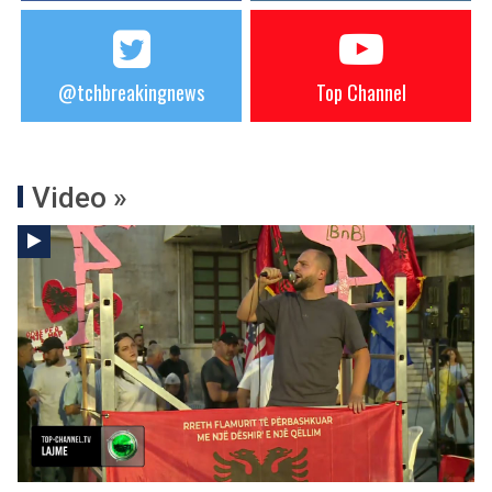
@tchbreakingnews
Top Channel
Video »