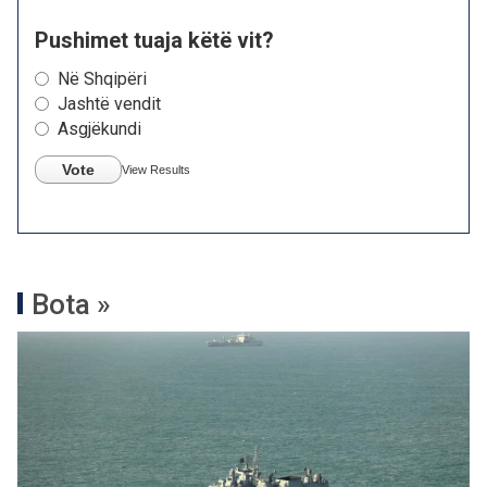
Pushimet tuaja këtë vit?
Në Shqipëri
Jashtë vendit
Asgjëkundi
Vote
View Results
Bota »