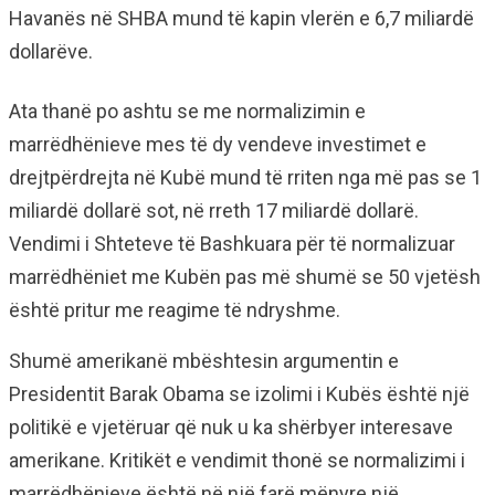
Havanës në SHBA mund të kapin vlerën e 6,7 miliardë
dollarëve.
Ata thanë po ashtu se me normalizimin e
marrëdhënieve mes të dy vendeve investimet e
drejtpërdrejta në Kubë mund të rriten nga më pas se 1
miliardë dollarë sot, në rreth 17 miliardë dollarë.
Vendimi i Shteteve të Bashkuara për të normalizuar
marrëdhëniet me Kubën pas më shumë se 50 vjetësh
është pritur me reagime të ndryshme.
Shumë amerikanë mbështesin argumentin e
Presidentit Barak Obama se izolimi i Kubës është një
politikë e vjetëruar që nuk u ka shërbyer interesave
amerikane. Kritikët e vendimit thonë se normalizimi i
marrëdhënieve është në një farë mënyre një