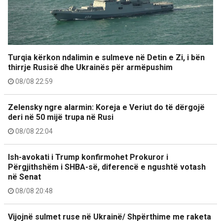
Turqia kërkon ndalimin e sulmeve në Detin e Zi, i bën
thirrje Rusisë dhe Ukrainës për armëpushim
08/08 22:59
Zelensky ngre alarmin: Koreja e Veriut do të dërgojë
deri në 50 mijë trupa në Rusi
08/08 22:04
Ish-avokati i Trump konfirmohet Prokuror i
Përgjithshëm i SHBA-së, diferencë e ngushtë votash
në Senat
08/08 20:48
Vijojnë sulmet ruse në Ukrainë/ Shpërthime me raketa