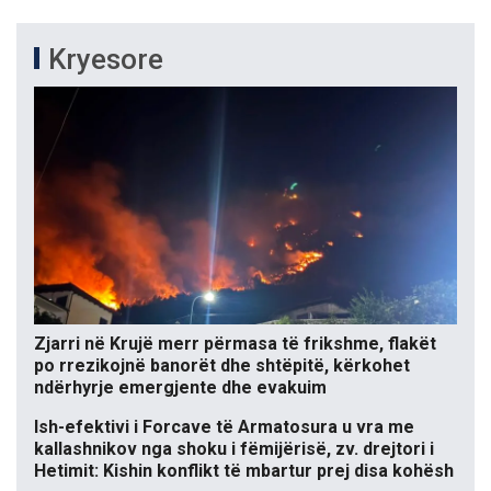
Kryesore
Zjarri në Krujë merr përmasa të frikshme, flakët
po rrezikojnë banorët dhe shtëpitë, kërkohet
ndërhyrje emergjente dhe evakuim
Ish-efektivi i Forcave të Armatosura u vra me
kallashnikov nga shoku i fëmijërisë, zv. drejtori i
Hetimit: Kishin konflikt të mbartur prej disa kohësh