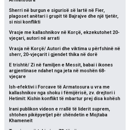
Sherri në burgun e sigurisë së lartë në Fier,
plagoset anëtari i grupit të Bajrajve dhe një tjetër,
si nisi konflikti
Vrasje me kallashnikov në Korçë, ekzekutohet 20-
vjeçari, autori në arrati
Vrasja në Korçë/ Autori dhe viktima u përfshinë në
sherr, 20-vjeçarit i gjendet thika në dorë
E trishtë/ Zi në familjen e Messit, babai i ikones
argjentinase ndahet nga jeta në moshën 68-
vjeçare
Ish-efektivi i Forcave të Armatosura u vra me
kallashnikov nga shoku i fëmijërisë, zv. drejtori i
Hetimit: Kishin konflikt të mbartur prej disa kohësh
Irani publikon videon e rrallë të liderit suprem,
shtohen pikëpyetjet për shëndetin e Mojtaba
Khameneit