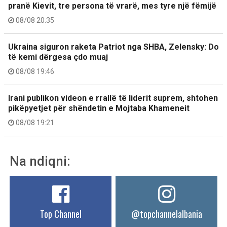
pranë Kievit, tre persona të vrarë, mes tyre një fëmijë
08/08 20:35
Ukraina siguron raketa Patriot nga SHBA, Zelensky: Do
të kemi dërgesa çdo muaj
08/08 19:46
Irani publikon videon e rrallë të liderit suprem, shtohen
pikëpyetjet për shëndetin e Mojtaba Khameneit
08/08 19:21
Na ndiqni:
Top Channel
@topchannelalbania