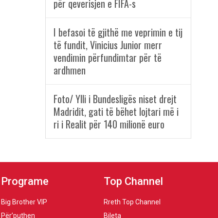
për qeverisjen e FIFA-s
I befasoi të gjithë me veprimin e tij
të fundit, Vinicius Junior merr
vendimin përfundimtar për të
ardhmen
Foto/ Ylli i Bundesligës niset drejt
Madridit, gati të bëhet lojtari më i
ri i Realit për 140 milionë euro
Programe
Top Channel
Big Brother VIP
Rreth Top Channel
Për’puthen
Bileta