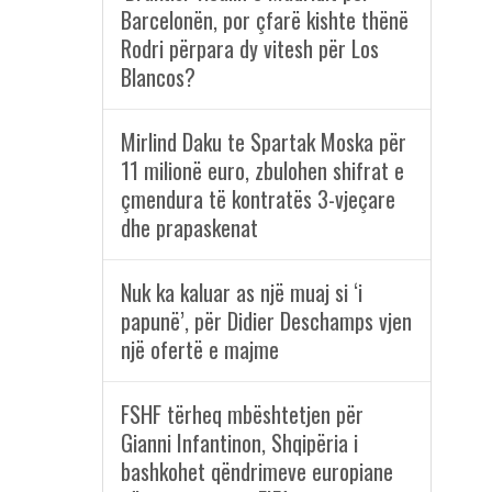
Barcelonën, por çfarë kishte thënë
Rodri përpara dy vitesh për Los
Blancos?
Mirlind Daku te Spartak Moska për
11 milionë euro, zbulohen shifrat e
çmendura të kontratës 3-vjeçare
dhe prapaskenat
Nuk ka kaluar as një muaj si ‘i
papunë’, për Didier Deschamps vjen
një ofertë e majme
FSHF tërheq mbështetjen për
Gianni Infantinon, Shqipëria i
bashkohet qëndrimeve europiane