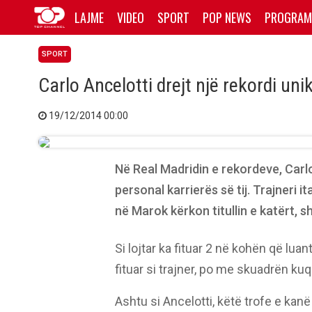
LAJME
VIDEO
SPORT
POP NEWS
PROGRAM
SPORT
Carlo Ancelotti drejt një rekordi uni
19/12/2014 00:00
Në Real Madridin e rekordeve, Carlo
personal karrierës së tij. Trajneri i
në Marok kërkon titullin e katërt, s
Si lojtar ka fituar 2 në kohën që lua
fituar si trajner, po me skuadrën kuq
Ashtu si Ancelotti, këtë trofe e kanë 