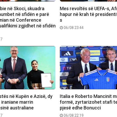
bie në Skoci, skuadra
Mes revoltës së UEFA-s, Afr
humbet në sfidën e parë
hapur në krah të presidenti
rnian në Conference
s
alifikimi zgjidhet në sfidën
06/08 23:44
47
stës në Kupën e Azisë, dy
Italia e Roberto Mancinit m
e iraniane marrin
formë, zyrtarizohet stafi t
sinë australiane
pjesë edhe Bonucci
47
06/08 22:19