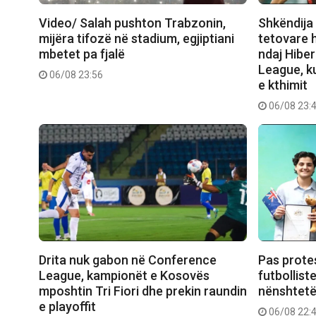
Video/ Salah pushton Trabzonin,
Shkëndija 
mijëra tifozë në stadium, egjiptiani
tetovare 
mbetet pa fjalë
ndaj Hibe
League, ku
06/08 23:56
e kthimit
06/08 23:
Drita nuk gabon në Conference
Pas prote
League, kampionët e Kosovës
futbollist
mposhtin Tri Fiori dhe prekin raundin
nënshtetë
e playoffit
06/08 22: