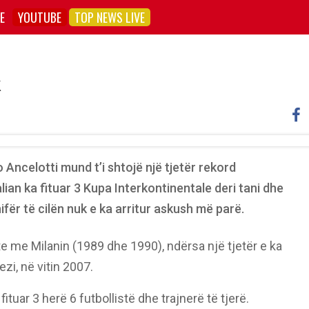
E
YOUTUBE
TOP NEWS LIVE
k
 Ancelotti mund t’i shtojë një tjetër rekord
talian ka fituar 3 Kupa Interkontinentale deri tani dhe
hifër të cilën nuk e ka arritur askush më parë.
nte me Milanin (1989 dhe 1990), ndërsa një tjetër e ka
ezi, në vitin 2007.
fituar 3 herë 6 futbollistë dhe trajnerë të tjerë.