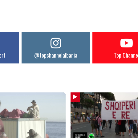
ort
@topchannelalbania
Top Channe