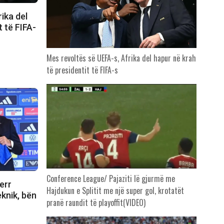
ika del
t të FIFA-
Mes revoltës së UEFA-s, Afrika del hapur në krah
të presidentit të FIFA-s
Conference League/ Pajaziti lë gjurmë me
err
Hajdukun e Splitit me një super gol, krotatët
eknik, bën
pranë raundit të playoffit(VIDEO)