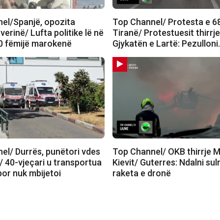
el/Spanjë, opozita
Top Channel/ Protesta e 6
verinë/ Lufta politike lë në
Tiranë/ Protestuesit thirrj
0 fëmijë marokenë
Gjykatën e Lartë: Pezullon
el/ Durrës, punëtori vdes
Top Channel/ OKB thirrje 
/ 40-vjeçari u transportua
Kievit/ Guterres: Ndalni su
 por nuk mbijetoi
raketa e dronë