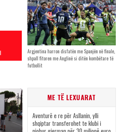
Argjentina harron disfatën me Spanjën në finale,
l
shpall fitoren me Anglinë si ditën kombëtare të
futbollit
ME TË LEXUARAT
Aventurë e re për Asllanin, ylli
shqiptar transferohet te klubi i
njohur gjerman për 30 milionë euro