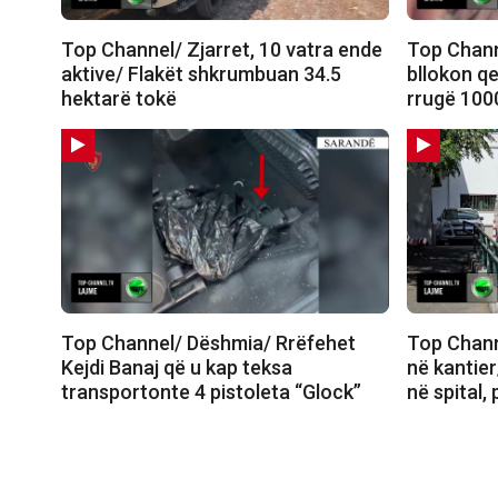
Top Channel/ Zjarret, 10 vatra ende
Top Chann
aktive/ Flakët shkrumbuan 34.5
bllokon qe
hektarë tokë
rrugë 100
Top Channel/ Dëshmia/ Rrëfehet
Top Chann
Kejdi Banaj që u kap teksa
në kantier
transportonte 4 pistoleta “Glock”
në spital,