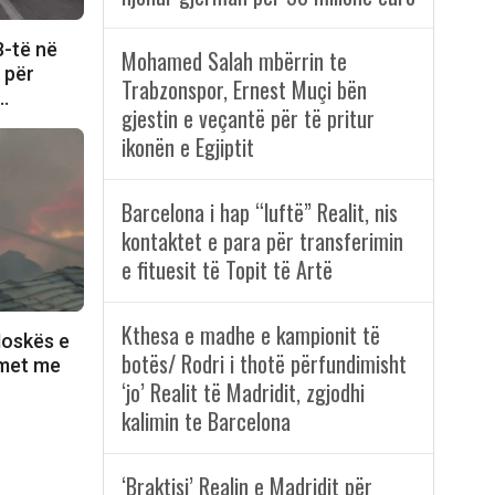
8-të në
Mohamed Salah mbërrin te
e për
Trabzonspor, Ernest Muçi bën
i…
gjestin e veçantë për të pritur
ikonën e Egjiptit
Barcelona i hap “luftë” Realit, nis
kontaktet e para për transferimin
e fituesit të Topit të Artë
Kthesa e madhe e kampionit të
Moskës e
botës/ Rodri i thotë përfundimisht
lmet me
‘jo’ Realit të Madridit, zgjodhi
kalimin te Barcelona
‘Braktisi’ Realin e Madridit për