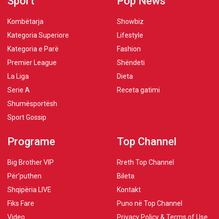
Sport
Pop News
Kombëtarja
Showbiz
Kategoria Superiore
Lifestyle
Kategoria e Parë
Fashion
Premier League
Shëndeti
La Liga
Dieta
Serie A
Receta gatimi
Shumësportësh
Sport Gossip
Programe
Top Channel
Big Brother VIP
Rreth Top Channel
Për’puthen
Bileta
Shqipëria LIVE
Kontakt
Fiks Fare
Puno në Top Channel
Video
Privacy Policy & Terms of Use