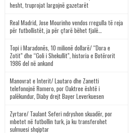
hesht, truprojat largojnë gazetarët
Real Madrid, Jose Mourinho vendos rregulla të reja
për futbollistët, ja për çfarë bëhet fjalë…
Topi i Maradonës, 10 milionë dollarë/ “Dora e
Zotit” dhe “Goli i Shekullit”, historia e Botërorit
1986 del në ankand
Manovrat e Interit/ Lautaro dhe Zanetti
telefonojnë Romero, por Oaktree është i
palëkundur, Diaby drejt Bayer Leverkuesen
Zyrtare/ Taulant Seferi ndryshon skuadër, por
mbetet në futbollin turk, ja ku transferohet
sulmuesi shqiptar