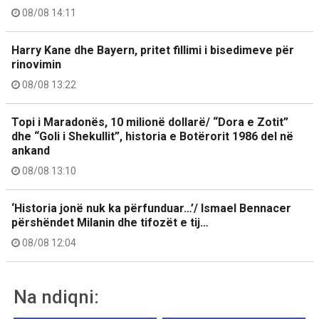
08/08 14:11
Harry Kane dhe Bayern, pritet fillimi i bisedimeve për
rinovimin
08/08 13:22
Topi i Maradonës, 10 milionë dollarë/ “Dora e Zotit”
dhe “Goli i Shekullit”, historia e Botërorit 1986 del në
ankand
08/08 13:10
‘Historia jonë nuk ka përfunduar…’/ Ismael Bennacer
përshëndet Milanin dhe tifozët e tij…
08/08 12:04
Na ndiqni: