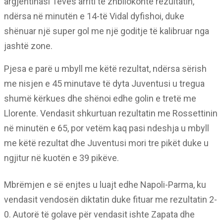
argjentinasi Teves arriti të zhbllokonte rezultatin,
ndërsa në minutën e 14-të Vidal dyfishoi, duke
shënuar një super gol me një goditje të kalibruar nga
jashtë zone.
Pjesa e parë u mbyll me këtë rezultat, ndërsa sërish
me nisjen e 45 minutave të dyta Juventusi u tregua
shumë kërkues dhe shënoi edhe golin e tretë me
Llorente. Vendasit shkurtuan rezultatin me Rossettinin
në minutën e 65, por vetëm kaq pasi ndeshja u mbyll
me këtë rezultat dhe Juventusi mori tre pikët duke u
ngjitur në kuotën e 39 pikëve.
Mbrëmjen e së enjtes u luajt edhe Napoli-Parma, ku
vendasit vendosën diktatin duke fituar me rezultatin 2-
0. Autorë të golave për vendasit ishte Zapata dhe