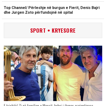
Top Channel/ Përleshje në burgun e Fierit, Denis Bajri
dhe Jurgen Zoto përfundojnë në spital
SPORT • KRYESORE
E trishtë/ Zi në familjen e Messit, babai i ikones argjentinase