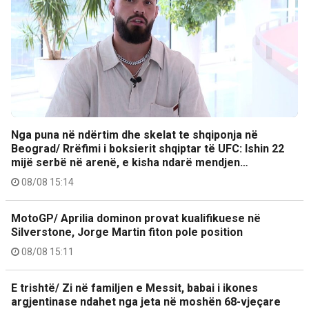
Nga puna në ndërtim dhe skelat te shqiponja në
Beograd/ Rrëfimi i boksierit shqiptar të UFC: Ishin 22
mijë serbë në arenë, e kisha ndarë mendjen…
08/08 15:14
MotoGP/ Aprilia dominon provat kualifikuese në
Silverstone, Jorge Martin fiton pole position
08/08 15:11
E trishtë/ Zi në familjen e Messit, babai i ikones
argjentinase ndahet nga jeta në moshën 68-vjeçare