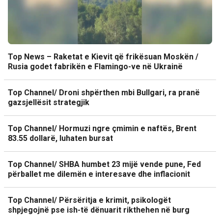
Top News – Raketat e Kievit që frikësuan Moskën /
Rusia godet fabrikën e Flamingo-ve në Ukrainë
Top Channel/ Droni shpërthen mbi Bullgari, ra pranë
gazsjellësit strategjik
Top Channel/ Hormuzi ngre çmimin e naftës, Brent
83.55 dollarë, luhaten bursat
Top Channel/ SHBA humbet 23 mijë vende pune, Fed
përballet me dilemën e interesave dhe inflacionit
Top Channel/ Përsëritja e krimit, psikologët
shpjegojnë pse ish-të dënuarit rikthehen në burg