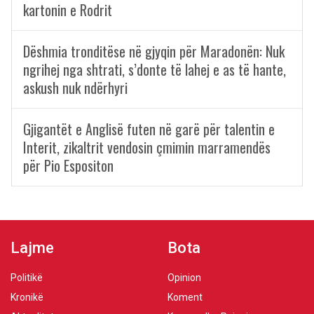
kartonin e Rodrit
Dëshmia tronditëse në gjyqin për Maradonën: Nuk
ngrihej nga shtrati, s’donte të lahej e as të hante,
askush nuk ndërhyri
Gjigantët e Anglisë futen në garë për talentin e
Interit, zikaltrit vendosin çmimin marramendës
për Pio Espositon
Lajme
Bota
Politikë
Opinion
Kronikë
Koment