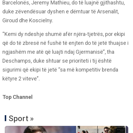
Barcelonës, Jeremy Mathieu, do të luajnë gjithashtu,
duke zëvendësuar dyshen e dëmtuar të Arsenalit,
Giroud dhe Koscielny.
“Kemi dy ndeshje shumë afër njëra-tjetrës, por ekipi
që do të zbresë në fushë të enjten do të jetë thuajse i
ngjashëm me atë që luajti ndaj Gjermanisë”, tha
Deschamps, duke shtuar se prioriteti i tij është
sigurimi që ekipi të jetë “sa më kompetitiv brenda
këtyre 2 viteve”.
Top Channel
Sport »