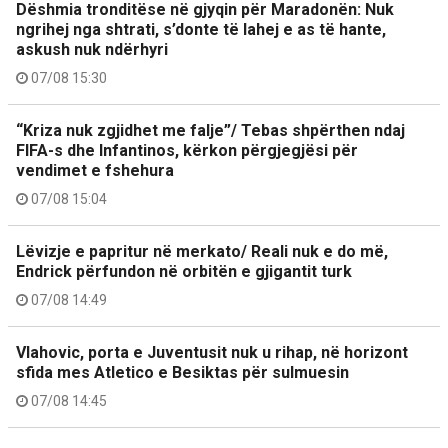
Dëshmia tronditëse në gjyqin për Maradonën: Nuk
ngrihej nga shtrati, s’donte të lahej e as të hante,
askush nuk ndërhyri
07/08 15:30
“Kriza nuk zgjidhet me falje”/ Tebas shpërthen ndaj
FIFA-s dhe Infantinos, kërkon përgjegjësi për
vendimet e fshehura
07/08 15:04
Lëvizje e papritur në merkato/ Reali nuk e do më,
Endrick përfundon në orbitën e gjigantit turk
07/08 14:49
Vlahovic, porta e Juventusit nuk u rihap, në horizont
sfida mes Atletico e Besiktas për sulmuesin
07/08 14:45