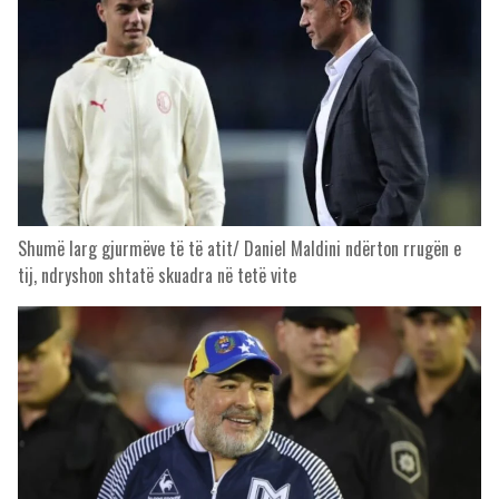
Shumë larg gjurmëve të të atit/ Daniel Maldini ndërton rrugën e
tij, ndryshon shtatë skuadra në tetë vite