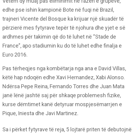
Vetëm dy muaj pas eliminimit në fazën e grupeve,
edhe pse ishin kampionë Bote në fuqi në Brazil,
trajneri Vicente del Bosque ka krijuar një skuadër të
përzierë mes fytyrave tepër të njohura dhe yjet e së
ardhmes për takimin që do të luhet në “Stade de
France”, apo stadiumin ku do të luhet edhe finalja e
Euro 2016.
Pas tërheqjes nga kombëtarja nga ana e David Villas,
këtë hap ndoqën edhe Xavi Hernandez, Xabi Alonso.
Ndërsa Pepe Reina, Fernando Torres dhe Juan Mata
janë lënë jashtë saj për shkaqe problemesh fizike,
kurse dëmtimet kanë detyruar mospjesëmarrjen e
Pique, Iniesta dhe Javi Martinez.
Sa i përket fytyrave të reja, 5 lojtarë priten të debutojnë