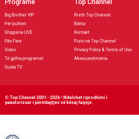
Programe
Top Channel
Big Brother VIP
Rreth Top Channel
Për’puthen
Bileta
Shqipëria LIVE
Kontakt
Fiks Fare
Puno në Top Channel
Video
Privacy Policy & Terms of Use
Të gjitha programet
Aksesueshmëria
Guida TV
© Top Channel 2001 - 2026 • Ndalohet riprodhimi i
paautorizuar i përmbajtjes së kësaj faqeje.