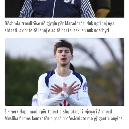
Dëshmia tronditëse në gjyqin për Maradonën: Nuk ngrihej nga
shtrati, s’donte të lahej e as të hante, askush nuk ndërhyri
E kryer/ Hap i madh për talentin shqiptar, 17-vjeçari Armend
Muslika firmos kontratën e parë profesioniste me gjigantin anglez