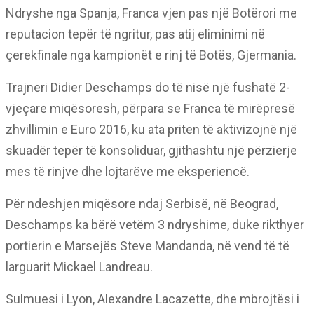
Ndryshe nga Spanja, Franca vjen pas një Botërori me
reputacion tepër të ngritur, pas atij eliminimi në
çerekfinale nga kampionët e rinj të Botës, Gjermania.
Trajneri Didier Deschamps do të nisë një fushatë 2-
vjeçare miqësoresh, përpara se Franca të mirëpresë
zhvillimin e Euro 2016, ku ata priten të aktivizojnë një
skuadër tepër të konsoliduar, gjithashtu një përzierje
mes të rinjve dhe lojtarëve me eksperiencë.
Për ndeshjen miqësore ndaj Serbisë, në Beograd,
Deschamps ka bërë vetëm 3 ndryshime, duke rikthyer
portierin e Marsejës Steve Mandanda, në vend të të
larguarit Mickael Landreau.
Sulmuesi i Lyon, Alexandre Lacazette, dhe mbrojtësi i