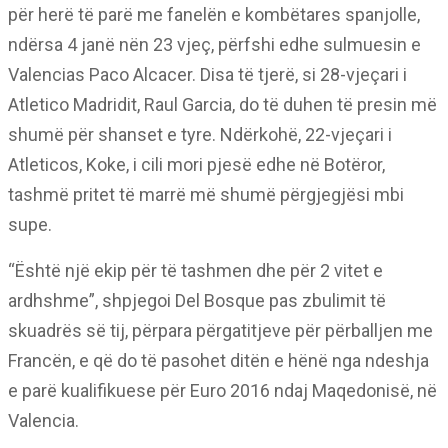
për herë të parë me fanelën e kombëtares spanjolle,
ndërsa 4 janë nën 23 vjeç, përfshi edhe sulmuesin e
Valencias Paco Alcacer. Disa të tjerë, si 28-vjeçari i
Atletico Madridit, Raul Garcia, do të duhen të presin më
shumë për shanset e tyre. Ndërkohë, 22-vjeçari i
Atleticos, Koke, i cili mori pjesë edhe në Botëror,
tashmë pritet të marrë më shumë përgjegjësi mbi
supe.
“Është një ekip për të tashmen dhe për 2 vitet e
ardhshme”, shpjegoi Del Bosque pas zbulimit të
skuadrës së tij, përpara përgatitjeve për përballjen me
Francën, e që do të pasohet ditën e hënë nga ndeshja
e parë kualifikuese për Euro 2016 ndaj Maqedonisë, në
Valencia.