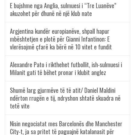
E bujshme nga Anglia, sulmuesi i “Tre Luanëve”
akuzohet për dhunë në një klub nate
Argjentina kundër europianëve, shpall hapur
mbështetjen e plotë për Gianni Infantinon: E
vlerësojmë çfarë ka bërë në 10 vitet e fundit
Alexandre Pato i rikthehet futbollit, ish-sulmuesi i
Milanit gati të bëhet pronar i klubit anglez
Shumë larg gjurmëve të të atit/ Daniel Maldini
ndërton rrugën e tij, ndryshon shtatë skuadra në
tetë vite
Nisin negociatat mes Barcelonës dhe Manchester
City-t, ja sa pritet të paguajnë katalanasit për