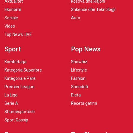
Aktualitet
Kosova dhe Rajoni
Ekonomi
Shkencë dhe Teknologji
Sociale
Auto
Video
Top News LIVE
Sport
Pop News
Kombëtarja
Showbiz
Kategoria Superiore
Lifestyle
Kategoria e Parë
Fashion
Premier League
Shëndeti
La Liga
Dieta
Serie A
Receta gatimi
Shumësportësh
Sport Gossip