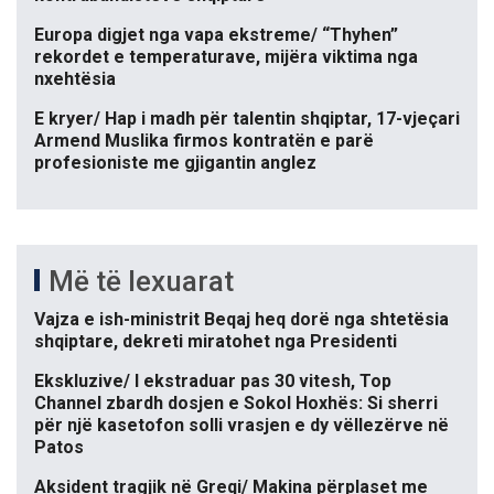
Europa digjet nga vapa ekstreme/ “Thyhen”
rekordet e temperaturave, mijëra viktima nga
nxehtësia
E kryer/ Hap i madh për talentin shqiptar, 17-vjeçari
Armend Muslika firmos kontratën e parë
profesioniste me gjigantin anglez
Më të lexuarat
Vajza e ish-ministrit Beqaj heq dorë nga shtetësia
shqiptare, dekreti miratohet nga Presidenti
Ekskluzive/ I ekstraduar pas 30 vitesh, Top
Channel zbardh dosjen e Sokol Hoxhës: Si sherri
për një kasetofon solli vrasjen e dy vëllezërve në
Patos
Aksident tragjik në Greqi/ Makina përplaset me