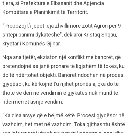
tjera, si Prefektura e Elbasanit dhe Agjencia
Kombëtare e Planifikimit të Territorit.
“Propozoj t’i jepet leja zhvillimore zotit Agron për 9
shtëpi banimi dykatëshe”, deklaroi Kristaq Shqau,
kryetar i Komunës Gjinar.
Nga ana tjetër, ekziston një konflikt me banorët, që
pretendojnë se janë pronarë të ligjshëm të tokës, ku
do të ndërtohet objekti. Banorët ndodhen në proces
gjyqësor, ku kërkojnë t’u njihet pronësia, çka do të
thotë se deri në vendimin e gjykatës nuk mund të
ndërmerret asnjë vendim.
“Ka disa arsye që e bëjmë këtë. Procesi gjyqësor në
vazhdim, hetimet në vazhdim. Toka gjithashtu është