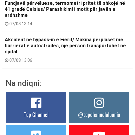
Fundjavë përvëluese, termometri pritet të shkojë në
41 gradë Celsius/ Parashikimi i motit për javën e
ardhshme
07/08 13:14
Aksident në bypass-in e Fierit/ Makina përplaset me
barrierat e autostradës, një person transportohet në
spital
07/08 13:06
Na ndiqni:
Top Channel
@topchannelalbania