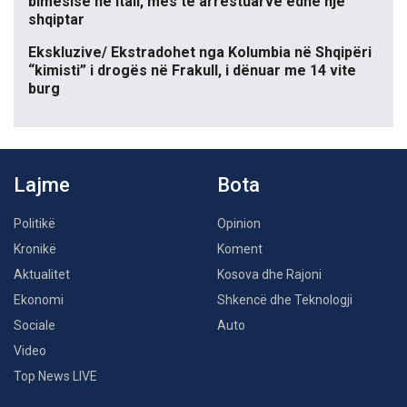
bimësisë në Itali, mes të arrestuarve edhe një
shqiptar
Ekskluzive/ Ekstradohet nga Kolumbia në Shqipëri
“kimisti” i drogës në Frakull, i dënuar me 14 vite
burg
Lajme
Bota
Politikë
Opinion
Kronikë
Koment
Aktualitet
Kosova dhe Rajoni
Ekonomi
Shkencë dhe Teknologji
Sociale
Auto
Video
Top News LIVE