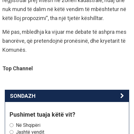
regjistruar prej vitesh në zonën kadastrale, ndaj dhe
nuk mund të dalim në këtë vendim të mbështetur në
këtë lloj propozimi”, tha një tjetër këshilltar.
Më pas, mbledhja ka vijuar me debate të ashpra mes
banorëve, që pretendojnë pronësinë, dhe kryetarit të
Komunës.
Top Channel
SONDAZH
Pushimet tuaja këtë vit?
Në Shqipëri
Jashtë vendit