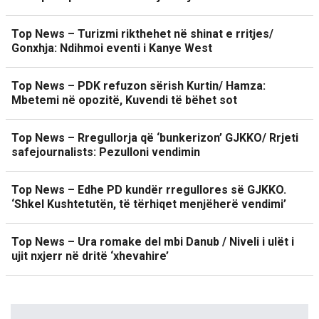
Top News – Turizmi rikthehet në shinat e rritjes/
Gonxhja: Ndihmoi eventi i Kanye West
Top News – PDK refuzon sërish Kurtin/ Hamza:
Mbetemi në opozitë, Kuvendi të bëhet sot
Top News – Rregullorja që ‘bunkerizon’ GJKKO/ Rrjeti
safejournalists: Pezulloni vendimin
Top News – Edhe PD kundër rregullores së GJKKO.
‘Shkel Kushtetutën, të tërhiqet menjëherë vendimi’
Top News – Ura romake del mbi Danub / Niveli i ulët i
ujit nxjerr në dritë ‘xhevahire’