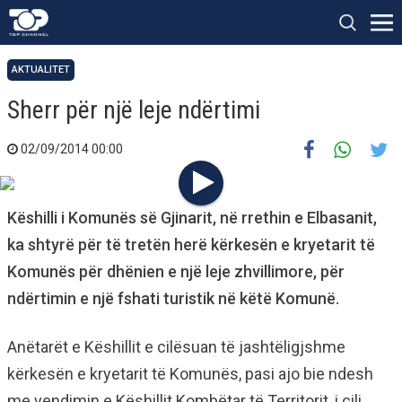
AKTUALITET
Sherr për një leje ndërtimi
02/09/2014 00:00
Këshilli i Komunës së Gjinarit, në rrethin e Elbasanit,
ka shtyrë për të tretën herë kërkesën e kryetarit të
Komunës për dhënien e një leje zhvillimore, për
ndërtimin e një fshati turistik në këtë Komunë.
Anëtarët e Këshillit e cilësuan të jashtëligjshme
kërkesën e kryetarit të Komunës, pasi ajo bie ndesh
me vendimin e Këshillit Kombëtar të Territorit, i cili