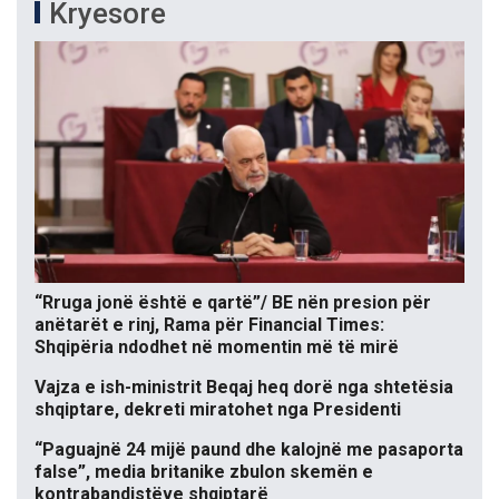
Kryesore
“Rruga jonë është e qartë”/ BE nën presion për
anëtarët e rinj, Rama për Financial Times:
Shqipëria ndodhet në momentin më të mirë
Vajza e ish-ministrit Beqaj heq dorë nga shtetësia
shqiptare, dekreti miratohet nga Presidenti
“Paguajnë 24 mijë paund dhe kalojnë me pasaporta
false”, media britanike zbulon skemën e
kontrabandistëve shqiptarë