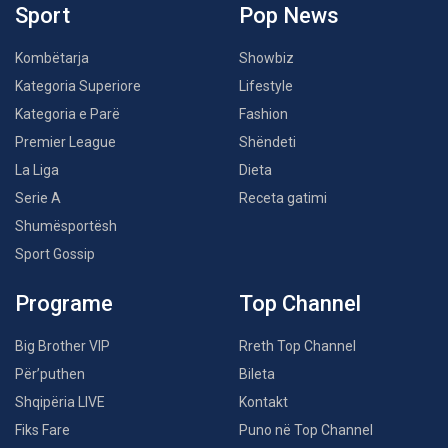
Sport
Pop News
Kombëtarja
Showbiz
Kategoria Superiore
Lifestyle
Kategoria e Parë
Fashion
Premier League
Shëndeti
La Liga
Dieta
Serie A
Receta gatimi
Shumësportësh
Sport Gossip
Programe
Top Channel
Big Brother VIP
Rreth Top Channel
Për’puthen
Bileta
Shqipëria LIVE
Kontakt
Fiks Fare
Puno në Top Channel