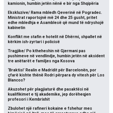
kamionin, humbin jetën nënë e bir nga Shqipëria
Ekskluzive/ Rama mbledh Qeverinë në Pogradec.
Ministrat raportojnë më 24 dhe 25 gusht, pritet
edhe mbledhja e Asamblesë që mund të ndryshojë
kabinetin
Konflikt me stafin e hotelit në Dhërmi, shpallet në
kërkim ish-zyrtari i policisë
Tragjike/ Po ktheheshin në Gjermani pas
pushimeve në vendlindje, humbin jetën në aksident
tre anëtarët e familjes nga Kosova
‘Braktisi’ Realin e Madridit për Barcelonën, por
çfarë kishte thënë Rodri përpara dy vitesh për Los
Blancos?
Akuzohet për plagjiaturë dhe pasaktësi në
kualifikimet e tij akademike, jep dorëheqjen
profesori i Kembrixhit
Zbulohet një rafineri kokaine e fshehur mes