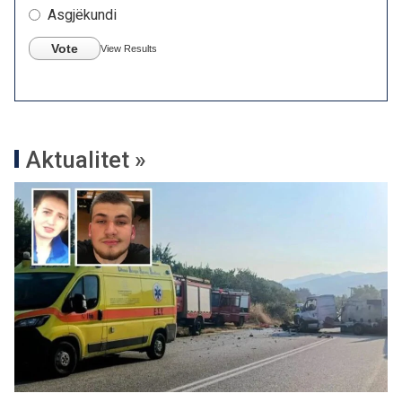
Asgjëkundi
Vote
View Results
Aktualitet »