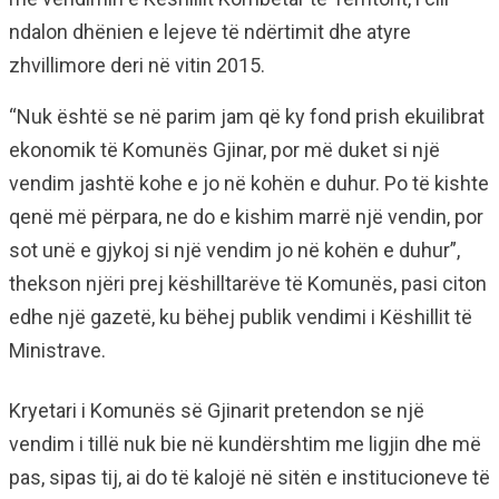
ndalon dhënien e lejeve të ndërtimit dhe atyre
zhvillimore deri në vitin 2015.
“Nuk është se në parim jam që ky fond prish ekuilibrat
ekonomik të Komunës Gjinar, por më duket si një
vendim jashtë kohe e jo në kohën e duhur. Po të kishte
qenë më përpara, ne do e kishim marrë një vendin, por
sot unë e gjykoj si një vendim jo në kohën e duhur”,
thekson njëri prej këshilltarëve të Komunës, pasi citon
edhe një gazetë, ku bëhej publik vendimi i Këshillit të
Ministrave.
Kryetari i Komunës së Gjinarit pretendon se një
vendim i tillë nuk bie në kundërshtim me ligjin dhe më
pas, sipas tij, ai do të kalojë në sitën e institucioneve të