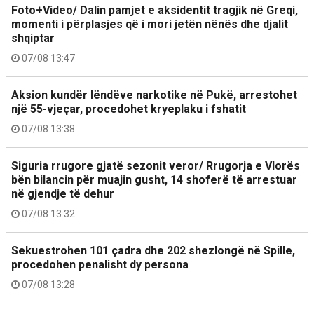
Foto+Video/ Dalin pamjet e aksidentit tragjik në Greqi,
momenti i përplasjes që i mori jetën nënës dhe djalit
shqiptar
07/08 13:47
Aksion kundër lëndëve narkotike në Pukë, arrestohet
një 55-vjeçar, procedohet kryeplaku i fshatit
07/08 13:38
Siguria rrugore gjatë sezonit veror/ Rrugorja e Vlorës
bën bilancin për muajin gusht, 14 shoferë të arrestuar
në gjendje të dehur
07/08 13:32
Sekuestrohen 101 çadra dhe 202 shezlongë në Spille,
procedohen penalisht dy persona
07/08 13:28