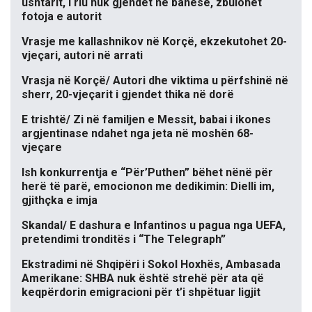
ushtarit, i riu nuk gjendet në banesë, zbulohet
fotoja e autorit
Vrasje me kallashnikov në Korçë, ekzekutohet 20-
vjeçari, autori në arrati
Vrasja në Korçë/ Autori dhe viktima u përfshinë në
sherr, 20-vjeçarit i gjendet thika në dorë
E trishtë/ Zi në familjen e Messit, babai i ikones
argjentinase ndahet nga jeta në moshën 68-
vjeçare
Ish konkurrentja e “Për’Puthen” bëhet nënë për
herë të parë, emocionon me dedikimin: Dielli im,
gjithçka e imja
Skandal/ E dashura e Infantinos u pagua nga UEFA,
pretendimi tronditës i “The Telegraph”
Ekstradimi në Shqipëri i Sokol Hoxhës, Ambasada
Amerikane: SHBA nuk është strehë për ata që
keqpërdorin emigracioni për t’i shpëtuar ligjit