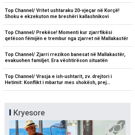
Top Channel/ Vritet ushtaraku 20-vjeçar në Korçë!
Shoku e ekzekuton me breshëri kallashnikovi
Top Channel/ Prekëse! Momenti kur zjarrfikësi
qetëson fëmijën e trembur nga zjarret në Mallakastër
Top Channel/ Zjarri rrezikon banesat në Mallakastër,
evakuohen familjet. Era vështirëson situatën
Top Channel/ Vrasja e ish-ushtarit, zv. drejtori i
Hetimit: Konflikt i mbartur mes shokësh, prej…
Kryesore