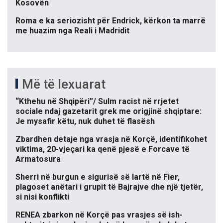
Kosovën
Roma e ka seriozisht për Endrick, kërkon ta marrë
me huazim nga Reali i Madridit
Më të lexuarat
“Kthehu në Shqipëri”/ Sulm racist në rrjetet
sociale ndaj gazetarit grek me origjinë shqiptare:
Je mysafir këtu, nuk duhet të flasësh
Zbardhen detaje nga vrasja në Korçë, identifikohet
viktima, 20-vjeçari ka qenë pjesë e Forcave të
Armatosura
Sherri në burgun e sigurisë së lartë në Fier,
plagoset anëtari i grupit të Bajrajve dhe një tjetër,
si nisi konflikti
RENEA zbarkon në Korçë pas vrasjes së ish-