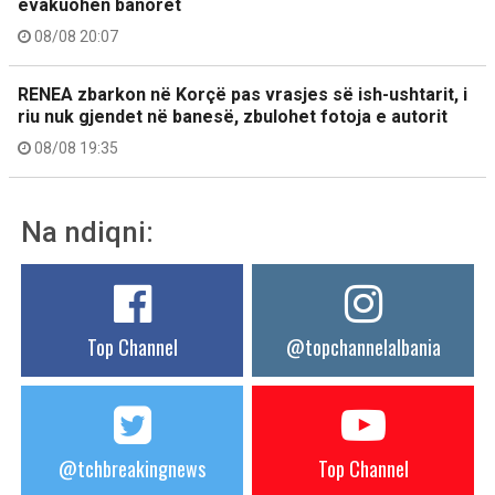
evakuohen banorët
08/08 20:07
RENEA zbarkon në Korçë pas vrasjes së ish-ushtarit, i
riu nuk gjendet në banesë, zbulohet fotoja e autorit
08/08 19:35
Na ndiqni:
Top Channel
@topchannelalbania
@tchbreakingnews
Top Channel