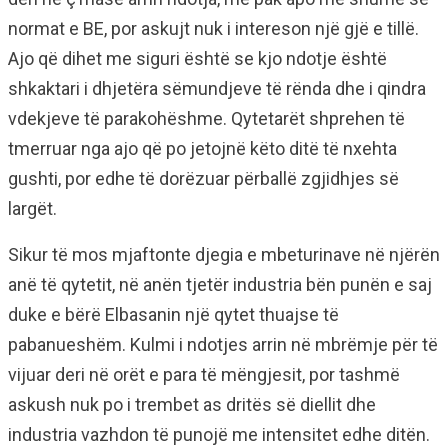
normat e BE, por askujt nuk i intereson një gjë e tillë.
Ajo që dihet me siguri është se kjo ndotje është
shkaktari i dhjetëra sëmundjeve të rënda dhe i qindra
vdekjeve të parakohëshme. Qytetarët shprehen të
tmerruar nga ajo që po jetojnë këto ditë të nxehta
gushti, por edhe të dorëzuar përballë zgjidhjes së
largët.
Sikur të mos mjaftonte djegia e mbeturinave në njërën
anë të qytetit, në anën tjetër industria bën punën e saj
duke e bërë Elbasanin një qytet thuajse të
pabanueshëm. Kulmi i ndotjes arrin në mbrëmje për të
vijuar deri në orët e para të mëngjesit, por tashmë
askush nuk po i trembet as dritës së diellit dhe
industria vazhdon të punojë me intensitet edhe ditën.