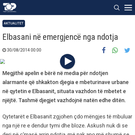
AKTUALITET
Elbasani në emergjencë nga ndotja
30/08/2014 00:00
Megjithë apelin e bërë në media për ndotjen
alarmante që shkakton djegia e mbeturinave urbane
në qytetin e Elbasanit, situata vazhdon të mbetet e
njëjtë. Tashmë djegjet vazhdojnë natën edhe ditën.
Qytetarët e Elbasanit zgjohen çdo mëngjes të mbuluar
nga një re e dendur tymi dhe bloze. Askush nuk di se
deri në ç’masë arrin ndotja, më pak apo më shumë se