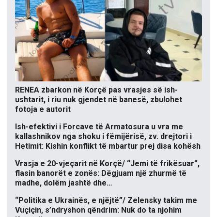
RENEA zbarkon në Korçë pas vrasjes së ish-
ushtarit, i riu nuk gjendet në banesë, zbulohet
fotoja e autorit
Ish-efektivi i Forcave të Armatosura u vra me
kallashnikov nga shoku i fëmijërisë, zv. drejtori i
Hetimit: Kishin konflikt të mbartur prej disa kohësh
Vrasja e 20-vjeçarit në Korçë/ “Jemi të frikësuar”,
flasin banorët e zonës: Dëgjuam një zhurmë të
madhe, dolëm jashtë dhe…
“Politika e Ukrainës, e njëjtë”/ Zelensky takim me
Vuçiçin, s’ndryshon qëndrim: Nuk do ta njohim