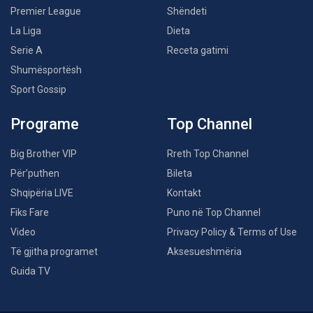
Premier League
Shëndeti
La Liga
Dieta
Serie A
Receta gatimi
Shumësportësh
Sport Gossip
Programe
Top Channel
Big Brother VIP
Rreth Top Channel
Për’puthen
Bileta
Shqipëria LIVE
Kontakt
Fiks Fare
Puno në Top Channel
Video
Privacy Policy & Terms of Use
Të gjitha programet
Aksesueshmëria
Guida TV