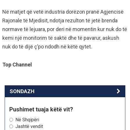
Në matjet që vetë industria dorëzon pranë Agjencisë
Rajonale të Mjedisit, ndotja rezulton të jetë brenda
normave të lejuara, por deri në momentin kur nuk do të
kemi një monitorim të saktë dhe të pavarur, askush
nuk do të dijë ç’po ndodh në këtë qytet.
Top Channel
SONDAZH
Pushimet tuaja këtë vit?
Në Shqipëri
Jashtë vendit