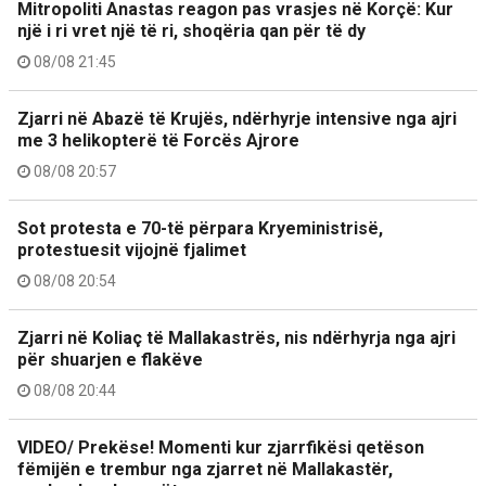
Mitropoliti Anastas reagon pas vrasjes në Korçë: Kur
një i ri vret një të ri, shoqëria qan për të dy
08/08 21:45
Zjarri në Abazë të Krujës, ndërhyrje intensive nga ajri
me 3 helikopterë të Forcës Ajrore
08/08 20:57
Sot protesta e 70-të përpara Kryeministrisë,
protestuesit vijojnë fjalimet
08/08 20:54
Zjarri në Koliaç të Mallakastrës, nis ndërhyrja nga ajri
për shuarjen e flakëve
08/08 20:44
VIDEO/ Prekëse! Momenti kur zjarrfikësi qetëson
fëmijën e trembur nga zjarret në Mallakastër,