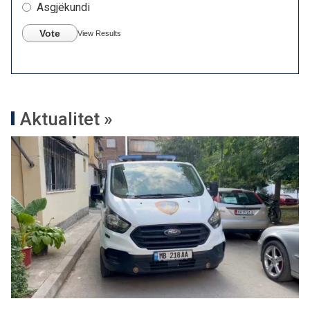
Asgjëkundi
Vote
View Results
Aktualitet »