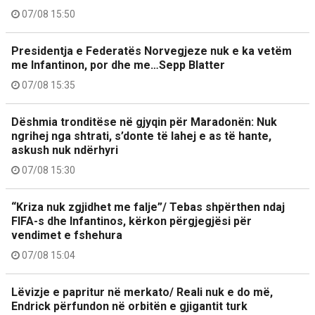
07/08 15:50
Presidentja e Federatës Norvegjeze nuk e ka vetëm
me Infantinon, por dhe me…Sepp Blatter
07/08 15:35
Dëshmia tronditëse në gjyqin për Maradonën: Nuk
ngrihej nga shtrati, s’donte të lahej e as të hante,
askush nuk ndërhyri
07/08 15:30
“Kriza nuk zgjidhet me falje”/ Tebas shpërthen ndaj
FIFA-s dhe Infantinos, kërkon përgjegjësi për
vendimet e fshehura
07/08 15:04
Lëvizje e papritur në merkato/ Reali nuk e do më,
Endrick përfundon në orbitën e gjigantit turk