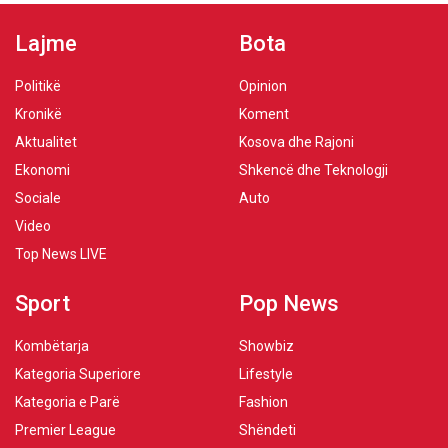
Lajme
Bota
Politikë
Opinion
Kronikë
Koment
Aktualitet
Kosova dhe Rajoni
Ekonomi
Shkencë dhe Teknologji
Sociale
Auto
Video
Top News LIVE
Sport
Pop News
Kombëtarja
Showbiz
Kategoria Superiore
Lifestyle
Kategoria e Parë
Fashion
Premier League
Shëndeti