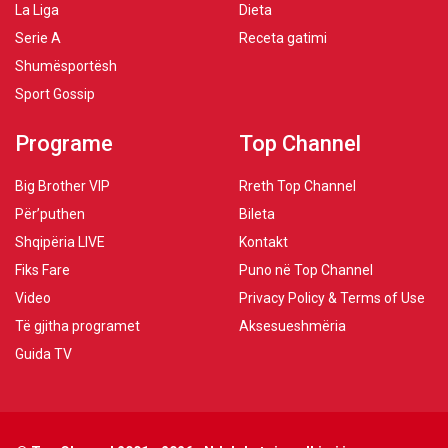
La Liga
Dieta
Serie A
Receta gatimi
Shumësportësh
Sport Gossip
Programe
Top Channel
Big Brother VIP
Rreth Top Channel
Për’puthen
Bileta
Shqipëria LIVE
Kontakt
Fiks Fare
Puno në Top Channel
Video
Privacy Policy & Terms of Use
Të gjitha programet
Aksesueshmëria
Guida TV