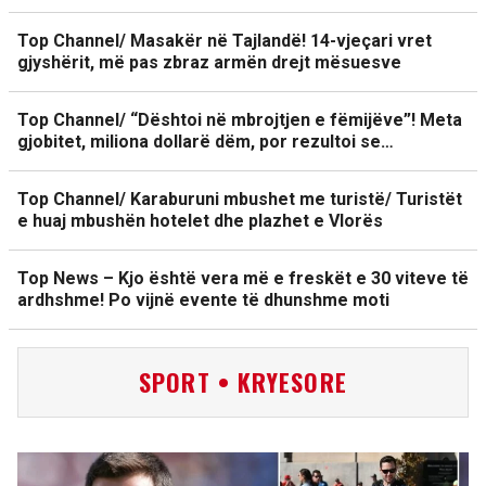
Top Channel/ Masakër në Tajlandë! 14-vjeçari vret
gjyshërit, më pas zbraz armën drejt mësuesve
Top Channel/ “Dështoi në mbrojtjen e fëmijëve”! Meta
gjobitet, miliona dollarë dëm, por rezultoi se…
Top Channel/ Karaburuni mbushet me turistë/ Turistët
e huaj mbushën hotelet dhe plazhet e Vlorës
Top News – Kjo është vera më e freskët e 30 viteve të
ardhshme! Po vijnë evente të dhunshme moti
SPORT • KRYESORE