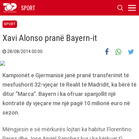
SPORT
SPORT
Xavi Alonso pranë Bayern-it
28/08/2014 00:00
Kampionët e Gjermanisë janë pranë transferimit të
mesfushorit 32-vjeçar të Realit të Madridit, ka bërë të
ditur “Marca”. Bayern i ka ofruar spanjollit një
kontratë dy vjeçare me një pagë 10 milionë euro në
sezon.
Mëngjesin e së mërkurës lojtari ka habitur Florentino
Perez dhe Jose Angel Sanchez kur i ka kërkuar t’i