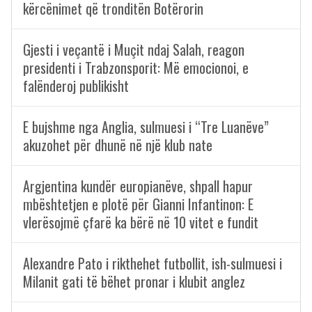
kërcënimet që tronditën Botërorin
Gjesti i veçantë i Muçit ndaj Salah, reagon
presidenti i Trabzonsporit: Më emocionoi, e
falënderoj publikisht
E bujshme nga Anglia, sulmuesi i “Tre Luanëve”
akuzohet për dhunë në një klub nate
Argjentina kundër europianëve, shpall hapur
mbështetjen e plotë për Gianni Infantinon: E
vlerësojmë çfarë ka bërë në 10 vitet e fundit
Alexandre Pato i rikthehet futbollit, ish-sulmuesi i
Milanit gati të bëhet pronar i klubit anglez