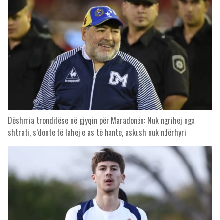
Dëshmia tronditëse në gjyqin për Maradonën: Nuk ngrihej nga
shtrati, s’donte të lahej e as të hante, askush nuk ndërhyri