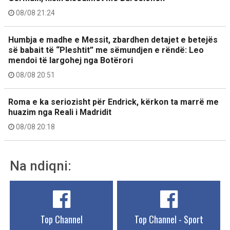
08/08 21:24
Humbja e madhe e Messit, zbardhen detajet e betejës
së babait të “Pleshtit” me sëmundjen e rëndë: Leo
mendoi të largohej nga Botërori
08/08 20:51
Roma e ka seriozisht për Endrick, kërkon ta marrë me
huazim nga Reali i Madridit
08/08 20:18
Na ndiqni:
Top Channel
Top Channel - Sport