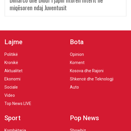
Dimarco dhe Diouf i japin fitoren Interit në
miqësoren ndaj Juventusit
Lajme
Bota
Politikë
Opinion
Kronikë
Koment
Aktualitet
Kosova dhe Rajoni
Ekonomi
Shkencë dhe Teknologji
Sociale
Auto
Video
Top News LIVE
Sport
Pop News
Kombëtarja
Showbiz