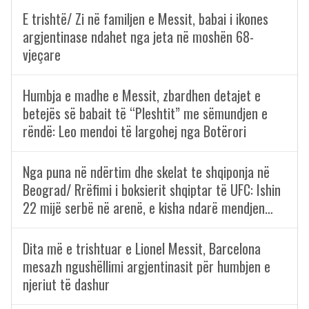
E trishtë/ Zi në familjen e Messit, babai i ikones
argjentinase ndahet nga jeta në moshën 68-
vjeçare
Humbja e madhe e Messit, zbardhen detajet e
betejës së babait të “Pleshtit” me sëmundjen e
rëndë: Leo mendoi të largohej nga Botërori
Nga puna në ndërtim dhe skelat te shqiponja në
Beograd/ Rrëfimi i boksierit shqiptar të UFC: Ishin
22 mijë serbë në arenë, e kisha ndarë mendjen…
Dita më e trishtuar e Lionel Messit, Barcelona
mesazh ngushëllimi argjentinasit për humbjen e
njeriut të dashur