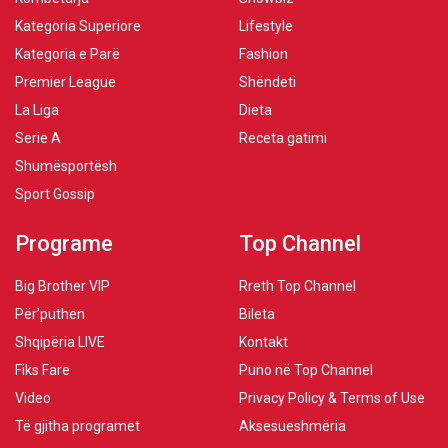
Kategoria Superiore
Lifestyle
Kategoria e Parë
Fashion
Premier League
Shëndeti
La Liga
Dieta
Serie A
Receta gatimi
Shumësportësh
Sport Gossip
Programe
Top Channel
Big Brother VIP
Rreth Top Channel
Për’puthen
Bileta
Shqipëria LIVE
Kontakt
Fiks Fare
Puno në Top Channel
Video
Privacy Policy & Terms of Use
Të gjitha programet
Aksesueshmëria