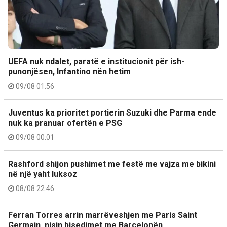
UEFA nuk ndalet, paratë e institucionit për ish-
punonjësen, Infantino nën hetim
09/08 01:56
Juventus ka prioritet portierin Suzuki dhe Parma ende
nuk ka pranuar ofertën e PSG
09/08 00:01
Rashford shijon pushimet me festë me vajza me bikini
në një yaht luksoz
08/08 22:46
Ferran Torres arrin marrëveshjen me Paris Saint
Germain, nisin bisedimet me Barcelonën