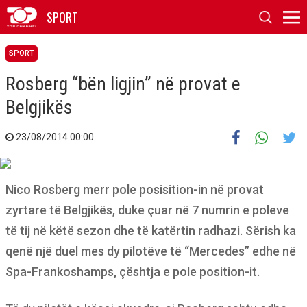
SPORT
SPORT
Rosberg “bën ligjin” në provat e
Belgjikës
23/08/2014 00:00
Nico Rosberg merr pole posisition-in në provat
zyrtare të Belgjikës, duke çuar në 7 numrin e poleve
të tij në këtë sezon dhe të katërtin radhazi. Sërish ka
qenë një duel mes dy pilotëve të “Mercedes” edhe në
Spa-Frankoshamps, çështja e pole position-it.