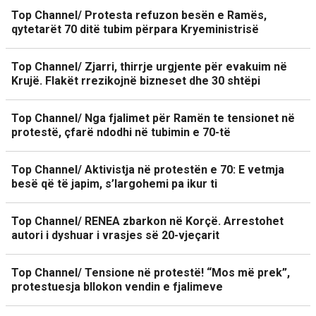
Top Channel/ Protesta refuzon besën e Ramës,
qytetarët 70 ditë tubim përpara Kryeministrisë
Top Channel/ Zjarri, thirrje urgjente për evakuim në
Krujë. Flakët rrezikojnë bizneset dhe 30 shtëpi
Top Channel/ Nga fjalimet për Ramën te tensionet në
protestë, çfarë ndodhi në tubimin e 70-të
Top Channel/ Aktivistja në protestën e 70: E vetmja
besë që të japim, s’largohemi pa ikur ti
Top Channel/ RENEA zbarkon në Korçë. Arrestohet
autori i dyshuar i vrasjes së 20-vjeçarit
Top Channel/ Tensione në protestë! “Mos më prek”,
protestuesja bllokon vendin e fjalimeve