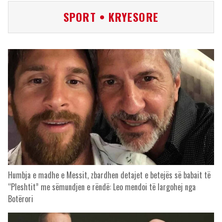
SPORT • KRYESORE
Humbja e madhe e Messit, zbardhen detajet e betejës së babait të
“Pleshtit” me sëmundjen e rëndë: Leo mendoi të largohej nga
Botërori