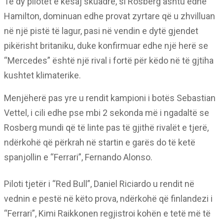
Të dy pilotët e kësaj skuadre, si Rosberg ashtu edhe
Hamilton, dominuan edhe provat zyrtare që u zhvilluan
në një pistë të lagur, pasi në vendin e dytë gjendet
pikërisht britaniku, duke konfirmuar edhe një herë se
“Mercedes” është një rival i fortë për këdo në të gjtiha
kushtet klimaterike.
Menjëherë pas yre u rendit kampioni i botës Sebastian
Vettel, i cili edhe pse mbi 2 sekonda më i ngadaltë se
Rosberg mundi që të linte pas të gjithë rivalët e tjerë,
ndërkohë që përkrah në startin e garës do të ketë
spanjollin e “Ferrari”, Fernando Alonso.
Piloti tjetër i “Red Bull”, Daniel Riciardo u rendit në
vednin e pestë në këto prova, ndërkohë që finlandezi i
“Ferrari”, Kimi Raikkonen regjistroi kohën e tetë më të