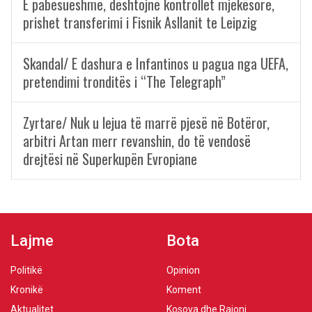
E pabesueshme, dështojnë kontrollet mjekësore,
prishet transferimi i Fisnik Asllanit te Leipzig
Skandal/ E dashura e Infantinos u pagua nga UEFA,
pretendimi tronditës i “The Telegraph”
Zyrtare/ Nuk u lejua të marrë pjesë në Botëror,
arbitri Artan merr revanshin, do të vendosë
drejtësi në Superkupën Evropiane
Lajme
Bota
Politikë
Opinion
Kronikë
Koment
Aktualitet
Kosova dhe Rajoni