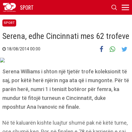
SPORT
SPORT
Serena, edhe Cincinnati mes 62 trofeve
18/08/2014 00:00
Serena Williams i shton një tjetër trofe koleksionit të
saj, por këtë herë njërin nga ata që i mungonte. Për të
parën herë, numri 1 i tenisit botëror për femra, ka
mundur të fitojë turneun e Cincinnatit, duke
mposhtur Ana Ivanovic në finale.
Në të kaluarën kishte luajtur shumë pak në këtë turne,
ose shumë keq. Por, në finalen e 78 në karrierën e saj,