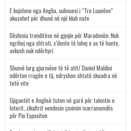
E bujshme nga Anglia, sulmuesi i “Tre Luanëve”
akuzohet për dhunë në një klub nate
Dëshmia tronditëse në gjyqin për Maradonën: Nuk
ngrihej nga shtrati, s’donte të lahej e as të hante,
askush nuk ndërhyri
Shumë larg gjurmëve të të atit/ Daniel Maldini
ndërton rrugën e tij, ndryshon shtatë skuadra në
tetë vite
Gjigantët e Anglisë futen në garë për talentin e
Interit, zikaltrit vendosin çmimin marramendës
për Pio Espositon