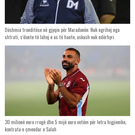
Dëshmia tronditëse në gjyqin për Maradonën: Nuk ngrihej nga
shtrati, s’donte të lahej e as të hante, askush nuk ndërhyri
30 milionë euro rrogë dhe 5 mijë euro vetëm për letra higjienike,
kontrata e çmendur e Salah