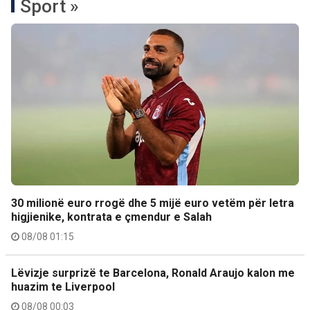
Sport »
30 milionë euro rrogë dhe 5 mijë euro vetëm për letra
higjienike, kontrata e çmendur e Salah
08/08 01:15
Lëvizje surprizë te Barcelona, Ronald Araujo kalon me
huazim te Liverpool
08/08 00:03