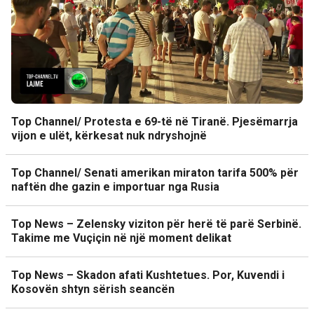
Top Channel/ Protesta e 69-të në Tiranë. Pjesëmarrja
vijon e ulët, kërkesat nuk ndryshojnë
Top Channel/ Senati amerikan miraton tarifa 500% për
naftën dhe gazin e importuar nga Rusia
Top News – Zelensky viziton për herë të parë Serbinë.
Takime me Vuçiçin në një moment delikat
Top News – Skadon afati Kushtetues. Por, Kuvendi i
Kosovën shtyn sërish seancën