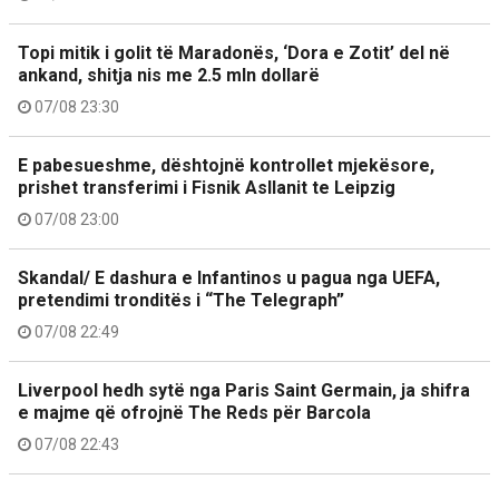
Topi mitik i golit të Maradonës, ‘Dora e Zotit’ del në
ankand, shitja nis me 2.5 mln dollarë
07/08 23:30
E pabesueshme, dështojnë kontrollet mjekësore,
prishet transferimi i Fisnik Asllanit te Leipzig
07/08 23:00
Skandal/ E dashura e Infantinos u pagua nga UEFA,
pretendimi tronditës i “The Telegraph”
07/08 22:49
Liverpool hedh sytë nga Paris Saint Germain, ja shifra
e majme që ofrojnë The Reds për Barcola
07/08 22:43