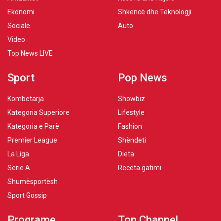
Ekonomi
Shkencë dhe Teknologji
Sociale
Auto
Video
Top News LIVE
Sport
Pop News
Kombëtarja
Showbiz
Kategoria Superiore
Lifestyle
Kategoria e Parë
Fashion
Premier League
Shëndeti
La Liga
Dieta
Serie A
Receta gatimi
Shumësportësh
Sport Gossip
Programe
Top Channel