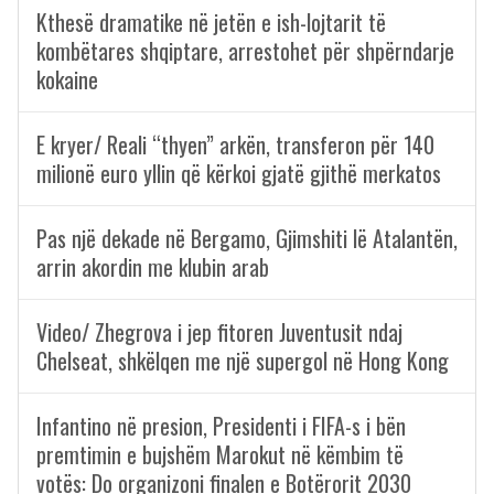
Kthesë dramatike në jetën e ish-lojtarit të
kombëtares shqiptare, arrestohet për shpërndarje
kokaine
E kryer/ Reali “thyen” arkën, transferon për 140
milionë euro yllin që kërkoi gjatë gjithë merkatos
Pas një dekade në Bergamo, Gjimshiti lë Atalantën,
arrin akordin me klubin arab
Video/ Zhegrova i jep fitoren Juventusit ndaj
Chelseat, shkëlqen me një supergol në Hong Kong
Infantino në presion, Presidenti i FIFA-s i bën
premtimin e bujshëm Marokut në këmbim të
votës: Do organizoni finalen e Botërorit 2030