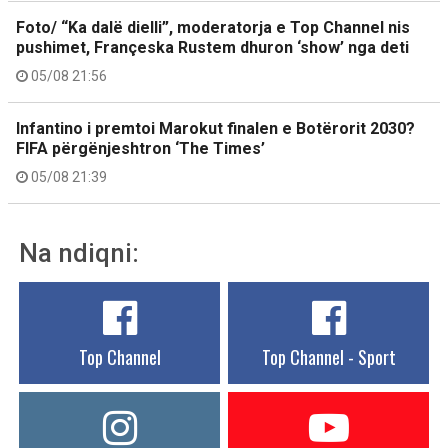
Foto/ “Ka dalë dielli”, moderatorja e Top Channel nis
pushimet, Françeska Rustem dhuron ‘show’ nga deti
05/08 21:56
Infantino i premtoi Marokut finalen e Botërorit 2030?
FIFA përgënjeshtron ‘The Times’
05/08 21:39
Na ndiqni:
Top Channel
Top Channel - Sport