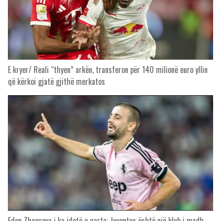
E kryer/ Reali “thyen” arkën, transferon për 140 milionë euro yllin
që kërkoi gjatë gjithë merkatos
Edon Zhegrova i ka idetë e qarta: Juventus është një klub i madh