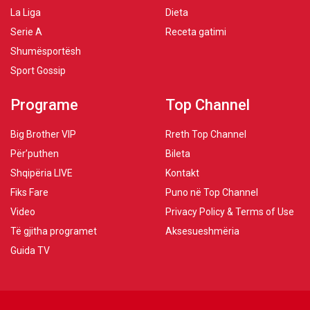
La Liga
Dieta
Serie A
Receta gatimi
Shumësportësh
Sport Gossip
Programe
Top Channel
Big Brother VIP
Rreth Top Channel
Për’puthen
Bileta
Shqipëria LIVE
Kontakt
Fiks Fare
Puno në Top Channel
Video
Privacy Policy & Terms of Use
Të gjitha programet
Aksesueshmëria
Guida TV