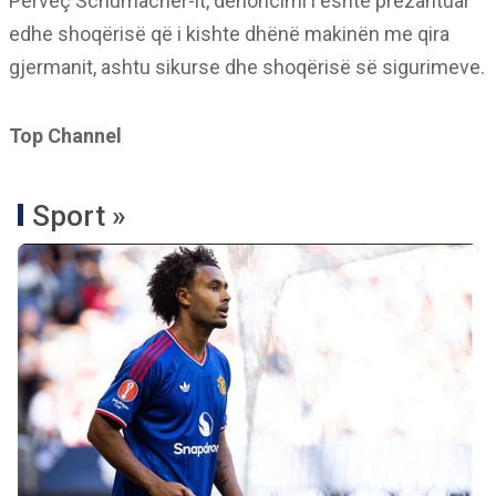
Përveç Schumacher-it, denoncimi i është prezantuar
edhe shoqërisë që i kishte dhënë makinën me qira
gjermanit, ashtu sikurse dhe shoqërisë së sigurimeve.
Top Channel
Sport »