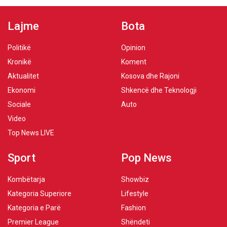
Lajme
Bota
Politikë
Opinion
Kronikë
Koment
Aktualitet
Kosova dhe Rajoni
Ekonomi
Shkencë dhe Teknologji
Sociale
Auto
Video
Top News LIVE
Sport
Pop News
Kombëtarja
Showbiz
Kategoria Superiore
Lifestyle
Kategoria e Parë
Fashion
Premier League
Shëndeti