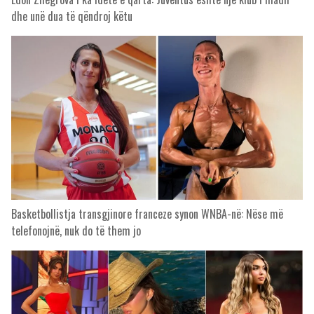
dhe unë dua të qëndroj këtu
Basketbollistja transgjinore franceze synon WNBA-në: Nëse më
telefonojnë, nuk do të them jo