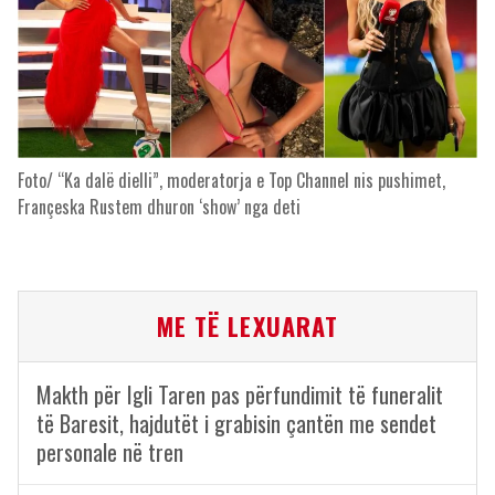
Foto/ “Ka dalë dielli”, moderatorja e Top Channel nis pushimet,
Françeska Rustem dhuron ‘show’ nga deti
ME TË LEXUARAT
Makth për Igli Taren pas përfundimit të funeralit
të Baresit, hajdutët i grabisin çantën me sendet
personale në tren