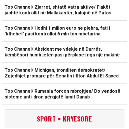
Top Channel/ Zjarret, shtatë vatra aktive/ Flakët
jashtë kontrollit në Mallakastër, kalojnë në Patos
Top Channel/ Hodhi 1 milion euro në plehra, fati i
‘kthehet’ pasi kontrolloi 6 mln ton mbeturina
Top Channel/ Aksident me vdekje në Durrës,
këmbësori humb jetën pasi përplaset nga një makinë
Top Channel/ Michigan, tronditen demokratët/
Zgjedhjet promare për Senatin i fiton Abdul El-Sayed
Top Channel/ Rumania forcon mbrojtjen/ Do vendosë
sisteme anti-dron përgjatë lumit Danub
SPORT • KRYESORE