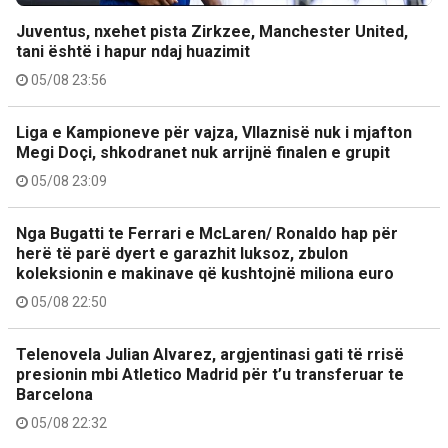
Juventus, nxehet pista Zirkzee, Manchester United,
tani është i hapur ndaj huazimit
05/08 23:56
Liga e Kampioneve për vajza, Vllaznisë nuk i mjafton
Megi Doçi, shkodranet nuk arrijnë finalen e grupit
05/08 23:09
Nga Bugatti te Ferrari e McLaren/ Ronaldo hap për
herë të parë dyert e garazhit luksoz, zbulon
koleksionin e makinave që kushtojnë miliona euro
05/08 22:50
Telenovela Julian Alvarez, argjentinasi gati të rrisë
presionin mbi Atletico Madrid për t’u transferuar te
Barcelona
05/08 22:32