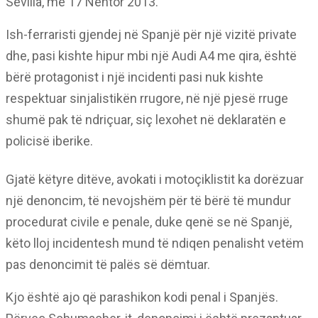
Sevilla, më 17 Nëntor 2013.
Ish-ferraristi gjendej në Spanjë për një vizitë private
dhe, pasi kishte hipur mbi një Audi A4 me qira, është
bërë protagonist i një incidenti pasi nuk kishte
respektuar sinjalistikën rrugore, në një pjesë rruge
shumë pak të ndriçuar, siç lexohet në deklaratën e
policisë iberike.
Gjatë këtyre ditëve, avokati i motoçiklistit ka dorëzuar
një denoncim, të nevojshëm për të bërë të mundur
procedurat civile e penale, duke qenë se në Spanjë,
këto lloj incidentesh mund të ndiqen penalisht vetëm
pas denoncimit të palës së dëmtuar.
Kjo është ajo që parashikon kodi penal i Spanjës.