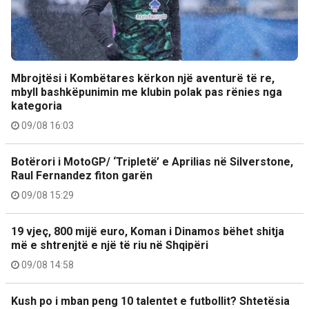
Mbrojtësi i Kombëtares kërkon një aventurë të re,
mbyll bashkëpunimin me klubin polak pas rënies nga
kategoria
09/08 16:03
Botërori i MotoGP/ ‘Tripletë’ e Aprilias në Silverstone,
Raul Fernandez fiton garën
09/08 15:29
19 vjeç, 800 mijë euro, Koman i Dinamos bëhet shitja
më e shtrenjtë e një të riu në Shqipëri
09/08 14:58
Kush po i mban peng 10 talentet e futbollit? Shtetësia