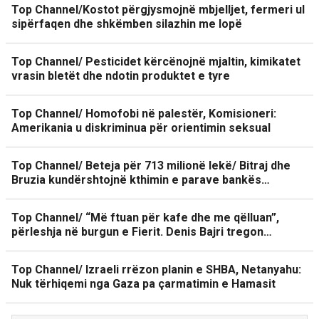
Top Channel/Kostot përgjysmojnë mbjelljet, fermeri ul
sipërfaqen dhe shkëmben silazhin me lopë
Top Channel/ Pesticidet kërcënojnë mjaltin, kimikatet
vrasin bletët dhe ndotin produktet e tyre
Top Channel/ Homofobi në palestër, Komisioneri:
Amerikania u diskriminua për orientimin seksual
Top Channel/ Beteja për 713 milionë lekë/ Bitraj dhe
Bruzia kundërshtojnë kthimin e parave bankës…
Top Channel/ “Më ftuan për kafe dhe me qëlluan”,
përleshja në burgun e Fierit. Denis Bajri tregon…
Top Channel/ Izraeli rrëzon planin e SHBA, Netanyahu:
Nuk tërhiqemi nga Gaza pa çarmatimin e Hamasit