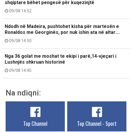
shqiptare bëhet pengesë për kuqezinjtë
09/08 14:52
Ndodh në Madeira, pushtohet kisha për martesën e
Ronaldos me Georginës, por nuk ishin ata në altar….
09/08 14:50
Nga 36 golat me moshat te ekipi i parë,14-vjeçari i
Lushnjës shkruan historinë
09/08 14:45
Na ndiqni:
Top Channel
Top Channel - Sport