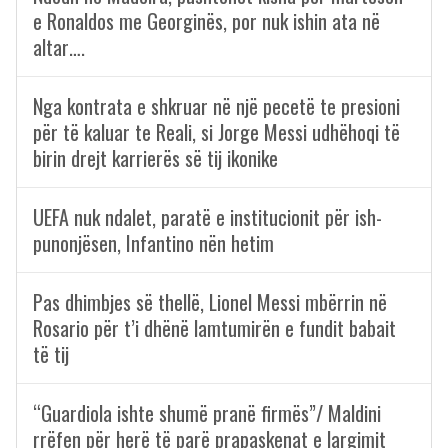
e Ronaldos me Georginës, por nuk ishin ata në
altar….
Nga kontrata e shkruar në një pecetë te presioni
për të kaluar te Reali, si Jorge Messi udhëhoqi të
birin drejt karrierës së tij ikonike
UEFA nuk ndalet, paratë e institucionit për ish-
punonjësen, Infantino nën hetim
Pas dhimbjes së thellë, Lionel Messi mbërrin në
Rosario për t’i dhënë lamtumirën e fundit babait
të tij
“Guardiola ishte shumë pranë firmës”/ Maldini
rrëfen për herë të parë prapaskenat e largimit