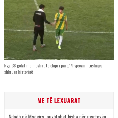
Nga 36 golat me moshat te ekipi i parë,14-vjeçari i Lushnjës
shkruan historinë
ME TË LEXUARAT
Ndodh në Madeira, pushtohet kisha për martesën