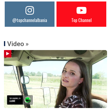
@topchannelalbania
Top Channel
Video »