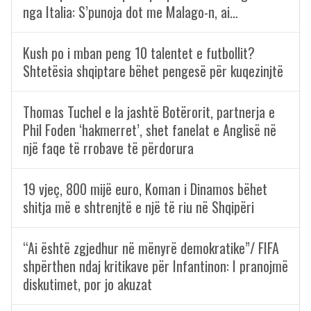
nga Italia: S’punoja dot me Malago-n, ai…
Kush po i mban peng 10 talentet e futbollit?
Shtetësia shqiptare bëhet pengesë për kuqezinjtë
Thomas Tuchel e la jashtë Botërorit, partnerja e
Phil Foden ‘hakmerret’, shet fanelat e Anglisë në
një faqe të rrobave të përdorura
19 vjeç, 800 mijë euro, Koman i Dinamos bëhet
shitja më e shtrenjtë e një të riu në Shqipëri
“Ai është zgjedhur në mënyrë demokratike”/ FIFA
shpërthen ndaj kritikave për Infantinon: I pranojmë
diskutimet, por jo akuzat