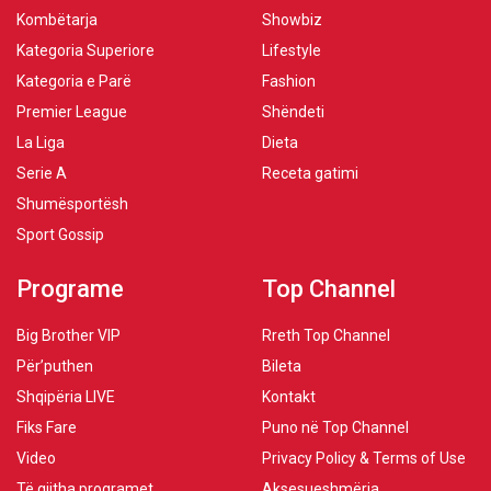
Kombëtarja
Showbiz
Kategoria Superiore
Lifestyle
Kategoria e Parë
Fashion
Premier League
Shëndeti
La Liga
Dieta
Serie A
Receta gatimi
Shumësportësh
Sport Gossip
Programe
Top Channel
Big Brother VIP
Rreth Top Channel
Për’puthen
Bileta
Shqipëria LIVE
Kontakt
Fiks Fare
Puno në Top Channel
Video
Privacy Policy & Terms of Use
Të gjitha programet
Aksesueshmëria