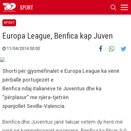
SPORT
SPORT
Europa League, Benfica kap Juven
11/04/2014 00:00
Shorti për gjysmëfinalet e Europa League ka vënë
përballë portugezët e
Benfica ndaj italianëve të Juventus dhe ka
“përplasur” me njëra-tjetrën
spanjollet Sevilla-Valencia.
Benfica dhe Juventus janë takuar vetëm dy herë më
parë në kompeticionet evropiane. Benfica ka fituar 3-0