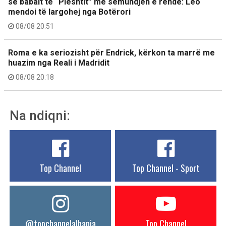
së babait të “Pleshtit” me sëmundjen e rëndë: Leo
mendoi të largohej nga Botërori
08/08 20:51
Roma e ka seriozisht për Endrick, kërkon ta marrë me
huazim nga Reali i Madridit
08/08 20:18
Na ndiqni:
Top Channel
Top Channel - Sport
@topchannelalbania
Top Channel