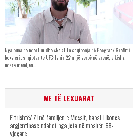
Nga puna në ndërtim dhe skelat te shqiponja në Beograd/ Rrëfimi i
boksierit shqiptar të UFC: Ishin 22 mijë serbë në arenë, e kisha
ndarë mendjen…
ME TË LEXUARAT
E trishtë/ Zi në familjen e Messit, babai i ikones
argjentinase ndahet nga jeta në moshën 68-
vjeçare