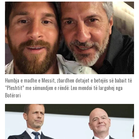
Humbja e madhe e Messit, zbardhen detajet e betejës së babait të
“Pleshtit” me sëmundjen e rëndë: Leo mendoi të largohej nga
Botërori