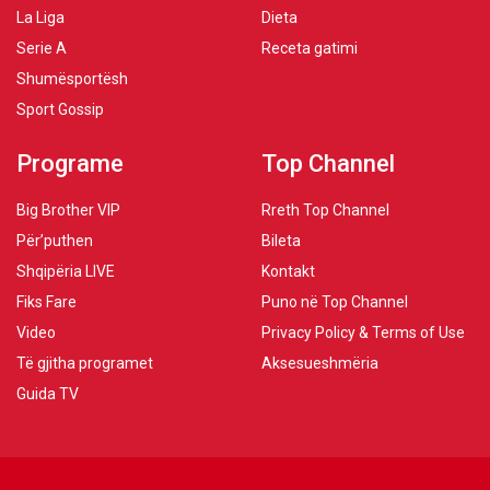
La Liga
Dieta
Serie A
Receta gatimi
Shumësportësh
Sport Gossip
Programe
Top Channel
Big Brother VIP
Rreth Top Channel
Për’puthen
Bileta
Shqipëria LIVE
Kontakt
Fiks Fare
Puno në Top Channel
Video
Privacy Policy & Terms of Use
Të gjitha programet
Aksesueshmëria
Guida TV