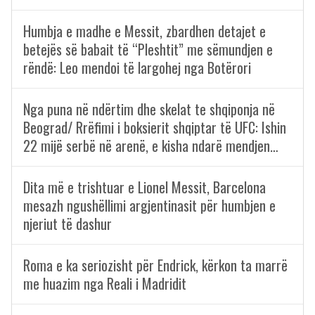
Humbja e madhe e Messit, zbardhen detajet e
betejës së babait të “Pleshtit” me sëmundjen e
rëndë: Leo mendoi të largohej nga Botërori
Nga puna në ndërtim dhe skelat te shqiponja në
Beograd/ Rrëfimi i boksierit shqiptar të UFC: Ishin
22 mijë serbë në arenë, e kisha ndarë mendjen…
Dita më e trishtuar e Lionel Messit, Barcelona
mesazh ngushëllimi argjentinasit për humbjen e
njeriut të dashur
Roma e ka seriozisht për Endrick, kërkon ta marrë
me huazim nga Reali i Madridit