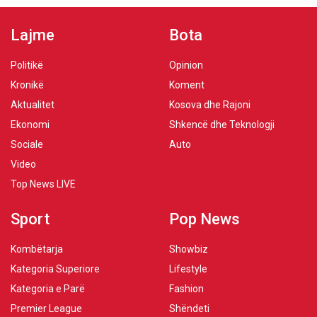
Lajme
Bota
Politikë
Opinion
Kronikë
Koment
Aktualitet
Kosova dhe Rajoni
Ekonomi
Shkencë dhe Teknologji
Sociale
Auto
Video
Top News LIVE
Sport
Pop News
Kombëtarja
Showbiz
Kategoria Superiore
Lifestyle
Kategoria e Parë
Fashion
Premier League
Shëndeti