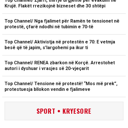
Top Channel/ Zjarri, thirrje urgjente për evakuim në
Krujë. Flakët rrezikojnë bizneset dhe 30 shtëpi
Top Channel/ Nga fjalimet për Ramën te tensionet në
protestë, çfarë ndodhi në tubimin e 70-të
Top Channel/ Aktivistja në protestën e 70: E vetmja
besë që të japim, s’largohemi pa ikur ti
Top Channel/ RENEA zbarkon në Korçë. Arrestohet
autori i dyshuar i vrasjes së 20-vjeçarit
Top Channel/ Tensione në protestë! “Mos më prek”,
protestuesja bllokon vendin e fjalimeve
SPORT • KRYESORE