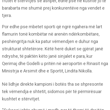
frutet e stërvitjes së ashpër, edhe pse në kushte jo të
barabarta me shumë prej konkurentëve nga vendet e
tjera.
Por edhe pse mbetet sporti që ngrë ngahera më lart
flamurin tonë kombëtar në arenën ndërkombëtare,
peshëngritja nuk ka patur vëmendjen e duhur nga
strukturat shtetërore. Këtë herë duket se gjërat janë
ndryshe, të paktën këto janë sinjalet e para, kur
Qerimaj dhe Godelli u pritën në aeroportin e Rinasit nga
Ministrja e Arsimit dhe e Sportit, Lindita Nikolla.
Në lidhje direkte kampioni i botës tha se shpresonte
tek vëmendja e shtetit, sidomos për të përmirësuar
kushtet e stërvitjet.