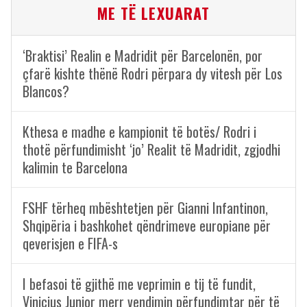
ME TË LEXUARAT
‘Braktisi’ Realin e Madridit për Barcelonën, por
çfarë kishte thënë Rodri përpara dy vitesh për Los
Blancos?
Kthesa e madhe e kampionit të botës/ Rodri i
thotë përfundimisht ‘jo’ Realit të Madridit, zgjodhi
kalimin te Barcelona
FSHF tërheq mbështetjen për Gianni Infantinon,
Shqipëria i bashkohet qëndrimeve europiane për
qeverisjen e FIFA-s
I befasoi të gjithë me veprimin e tij të fundit,
Vinicius Junior merr vendimin përfundimtar për të