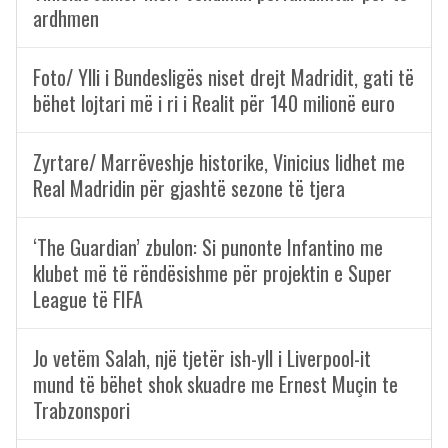
ardhmen
Foto/ Ylli i Bundesligës niset drejt Madridit, gati të
bëhet lojtari më i ri i Realit për 140 milionë euro
Zyrtare/ Marrëveshje historike, Vinicius lidhet me
Real Madridin për gjashtë sezone të tjera
‘The Guardian’ zbulon: Si punonte Infantino me
klubet më të rëndësishme për projektin e Super
League të FIFA
Jo vetëm Salah, një tjetër ish-yll i Liverpool-it
mund të bëhet shok skuadre me Ernest Muçin te
Trabzonspori