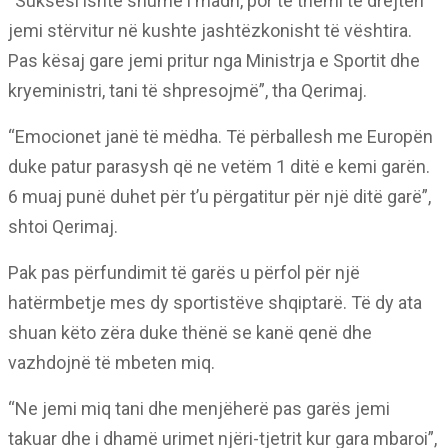
“Suksesi ishte shumë i madh, por të themi të drejtën
jemi stërvitur në kushte jashtëzkonisht të vështira.
Pas kësaj gare jemi pritur nga Ministrja e Sportit dhe
kryeministri, tani të shpresojmë”, tha Qerimaj.
“Emocionet janë të mëdha. Të përballesh me Europën
duke patur parasysh që ne vetëm 1 ditë e kemi garën.
6 muaj punë duhet për t’u përgatitur për një ditë garë”,
shtoi Qerimaj.
Pak pas përfundimit të garës u përfol për një
hatërmbetje mes dy sportistëve shqiptarë. Të dy ata
shuan këto zëra duke thënë se kanë qenë dhe
vazhdojnë të mbeten miq.
“Ne jemi miq tani dhe menjëherë pas garës jemi
takuar dhe i dhamë urimet njëri-tjetrit kur gara mbaroi”,