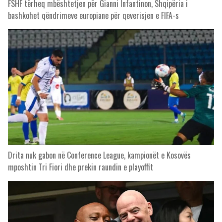
FSHF tërheq mbështetjen për Gianni Infantinon, Shqipëria i
bashkohet qëndrimeve europiane për qeverisjen e FIFA-s
Drita nuk gabon në Conference League, kampionët e Kosovës
mposhtin Tri Fiori dhe prekin raundin e playoffit