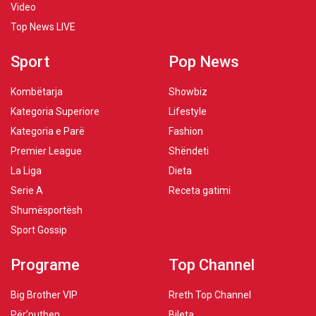
Video
Top News LIVE
Sport
Pop News
Kombëtarja
Showbiz
Kategoria Superiore
Lifestyle
Kategoria e Parë
Fashion
Premier League
Shëndeti
La Liga
Dieta
Serie A
Receta gatimi
Shumësportësh
Sport Gossip
Programe
Top Channel
Big Brother VIP
Rreth Top Channel
Për’puthen
Bileta