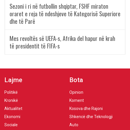
Sezoni i ri në futbollin shqiptar, FSHF miraton
oraret e reja të ndeshjeve të Kategorisë Superiore
dhe të Parë
Mes revoltës së UEFA-s, Afrika del hapur në krah
të presidentit të FIFA-s
Lajme
Bota
Politikë
Opinion
Kronikë
Koment
Aktualitet
Kosova dhe Rajoni
Ekonomi
Shkencë dhe Teknologji
Sociale
Auto