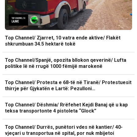
Top Channel/ Zjarret, 10 vatra ende aktive/ Flakët
shkrumbuan 34.5 hektarë tokë
Top Channel/Spanjë, opozita bllokon qeverinë/ Lufta
politike lë në rrugë 1000 fëmijë marokenë
Top Channel/ Protesta e 68-të në Tiranë/ Protestuesit
thirrje për Gjykatën e Lartë: Pezulloni…
Top Channel/ Dëshmia/ Rrëfehet Kejdi Banaj që u kap
teksa transportonte 4 pistoleta “Glock”
Top Channel/ Durrës, punëtori vdes në kantier/ 40-
vjeçari u transportua në spital, por nuk mbijetoi