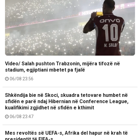
Video/ Salah pushton Trabzonin, mijëra tifozë në
stadium, egjiptiani mbetet pa fjalë
06/08 23:56
Shkëndija bie në Skoci, skuadra tetovare humbet në
sfidën e parë ndaj Hibernian në Conference League,
kualifikimi zgjidhet në sfidën e kthimit
06/08 23:47
Mes revoltës së UEFA-s, Afrika del hapur në krah të
presidentit të FIFA-s