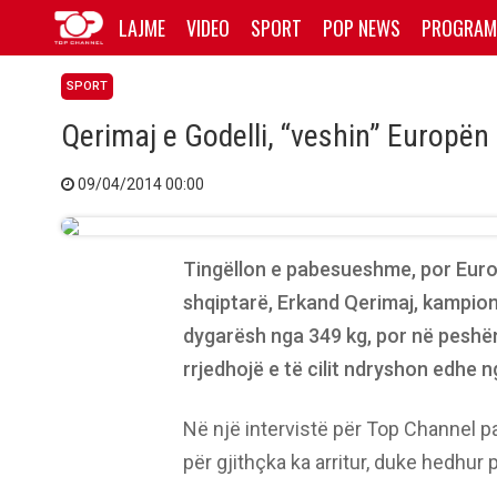
LAJME
VIDEO
SPORT
POP NEWS
PROGRAM
SPORT
Qerimaj e Godelli, “veshin” Europën
09/04/2014 00:00
Tingëllon e pabesueshme, por Euro
shqiptarë, Erkand Qerimaj, kampion
dygarësh nga 349 kg, por në peshën 
rrjedhojë e të cilit ndryshon edhe n
Në një intervistë për Top Channel 
për gjithçka ka arritur, duke hedhur