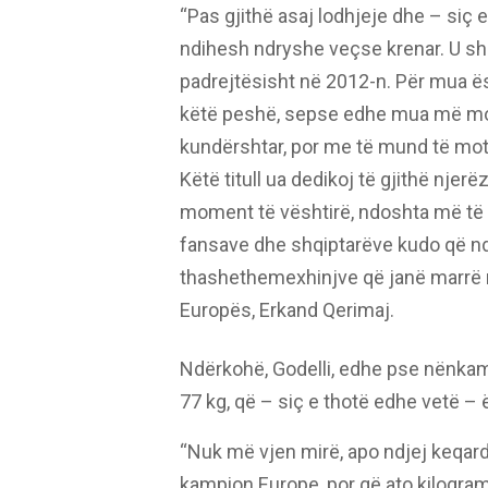
“Pas gjithë asaj lodhjeje dhe – siç e
ndihesh ndryshe veçse krenar. U shp
padrejtësisht në 2012-n. Për mua ës
këtë peshë, sepse edhe mua më mot
kundërshtar, por me të mund të motiv
Këtë titull ua dedikoj të gjithë nje
moment të vështirë, ndoshta më të v
fansave dhe shqiptarëve kudo që nd
thashethemexhinjve që janë marrë me
Europës, Erkand Qerimaj.
Ndërkohë, Godelli, edhe pse nënka
77 kg, që – siç e thotë edhe vetë – ë
“Nuk më vjen mirë, apo ndjej keqardhj
kampion Europe, por që ato kilogram