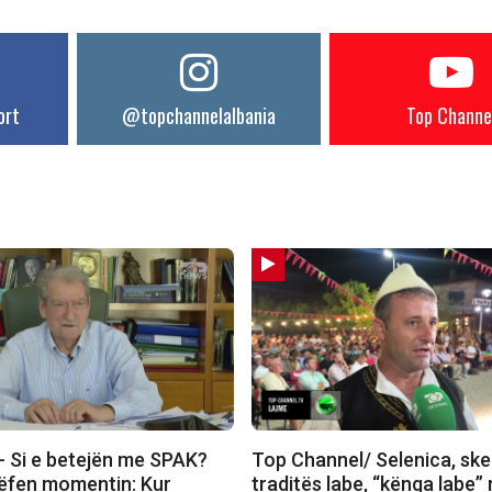
ort
@topchannelalbania
Top Channe
 Si e betejën me SPAK?
Top Channel/ Selenica, ske
rëfen momentin: Kur
traditës labe, “kënga labe”