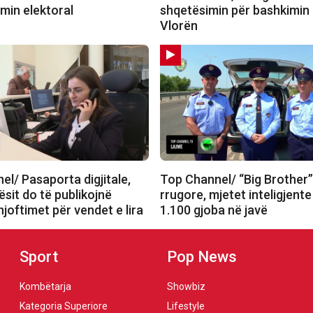
imin elektoral
shqetësimin për bashkimin
Vlorën
l/ Pasaporta digjitale,
Top Channel/ “Big Brother” 
sit do të publikojnë
rrugore, mjetet inteligjent
joftimet për vendet e lira
1.100 gjoba në javë
Sport
Pop News
Kombëtarja
Showbiz
Kategoria Superiore
Lifestyle