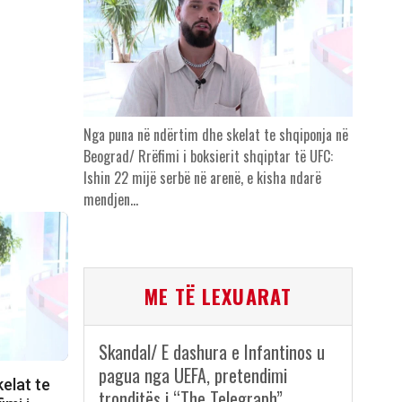
Nga puna në ndërtim dhe skelat te shqiponja në
Beograd/ Rrëfimi i boksierit shqiptar të UFC:
Ishin 22 mijë serbë në arenë, e kisha ndarë
mendjen…
ME TË LEXUARAT
Skandal/ E dashura e Infantinos u
pagua nga UEFA, pretendimi
elat te
tronditës i “The Telegraph”