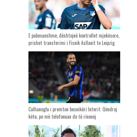
E pabesueshme, dështojnë kontrollet mjekësore,
prishet transferimi i Fisnik Asllanit te Leipzig
Calhanoglu i premton besnikëri Interit: Qëndroj
këtu, po më telefonuan do të rinovoj