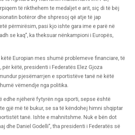
ërpiqem të rikthehem te medaljet e arit, siç di të bëj
onatin botëror dhe shpresoj që atje të jap
të përmirësim, pasi kjo ishte gara ime e parë në
dh se kaq”, ka theksuar nënkampioni i Europës,
ë këtë Europian mes shumë problemeve financiare, të
, për këtë, presidenti i Federatës Elez Gjoza
ë mundur pjesëmarrjen e sportistëve tanë në këtë
shumë vëmendje nga politika.
ë edhe njëherë fytyrën nga sporti, sepse është
te gjë më të bukur, se sa të këndohej himni shqiptar
 sportistët tanë. Ishte e mahnitshme. Nuk e bën dot
aj dhe Daniel Godelli”, tha presidenti i Federatës së