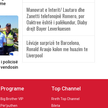
 me
Manovrat e Interit/ Lautaro dhe
Zanetti telefonojnë Romero, por
Oaktree është i palëkundur, Diaby
drejt Bayer Leverkuesen
Lëvizje surprizë te Barcelona,
Ronald Araujo kalon me huazim te
Liverpool
i policisë
e vendosin
Programe
Top Channel
Big Brother VIP
Rreth Top Channel
Për’puthen
Bileta