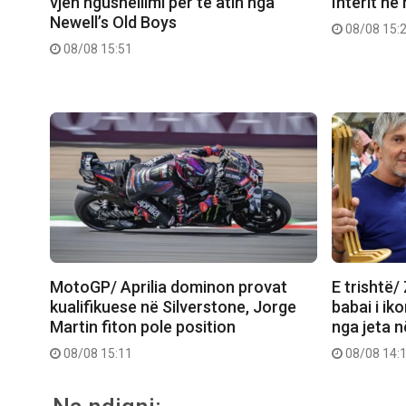
vjen ngushëllimi për të atin nga
Interit në
Newell’s Old Boys
08/08 15:
08/08 15:51
MotoGP/ Aprilia dominon provat
E trishtë/
kualifikuese në Silverstone, Jorge
babai i ik
Martin fiton pole position
nga jeta 
08/08 15:11
08/08 14: