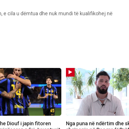
, e cila u dëmtua dhe nuk mundi të kualifikohej në
e Diouf i japin fitoren
Nga puna në ndërtim dhe sk