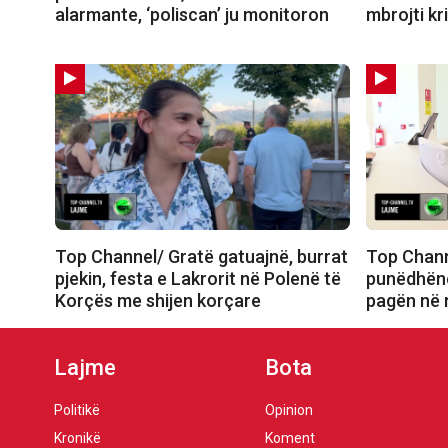
alarmante, ‘poliscan’ ju monitoron
mbrojti kr
Top Channel/ Gratë gatuajnë, burrat
Top Channe
pjekin, festa e Lakrorit në Polenë të
punëdhënë
Korçës me shijen korçare
pagën në n
Lajme
Bota
Politikë
Opinion
Kronikë
Koment