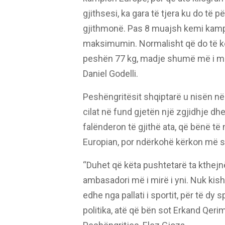
gjithsesi, ka gara të tjera ku do të p
gjithmonë. Pas 8 muajsh kemi kampi
maksimumin. Normalisht që do të ke
peshën 77 kg, madje shumë më i ma
Daniel Godelli.
Peshëngritësit shqiptarë u nisën n
cilat në fund gjetën një zgjidhje dhe
falënderon të gjithë ata, që bënë t
Europian, por ndërkohë kërkon më 
“Duhet që këta pushtetarë ta kthejn
ambasadori më i mirë i yni. Nuk kish
edhe nga pallati i sportit, për të dy
politika, atë që bën sot Erkand Qerim