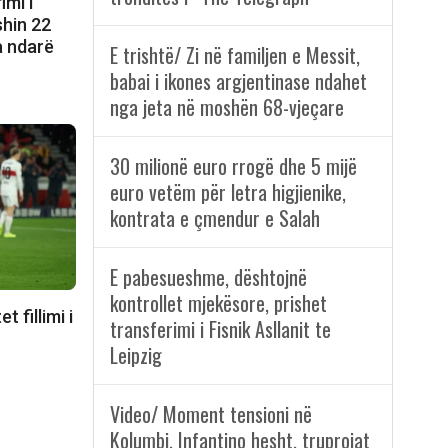
imi i
shin 22
a ndarë
E trishtë/ Zi në familjen e Messit,
babai i ikones argjentinase ndahet
nga jeta në moshën 68-vjeçare
30 milionë euro rrogë dhe 5 mijë
euro vetëm për letra higjienike,
kontrata e çmendur e Salah
E pabesueshme, dështojnë
kontrollet mjekësore, prishet
 fillimi i
transferimi i Fisnik Asllanit te
Leipzig
Video/ Moment tensioni në
Kolumbi, Infantino hesht, truprojat