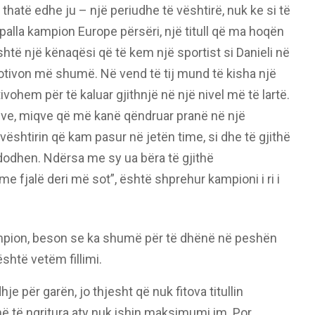
 thatë edhe ju – një periudhe të vështirë, nuk ke si të
alla kampion Europe përsëri, një titull që ma hoqën
htë një kënaqësi që të kem një sportist si Danieli në
ivon më shumë. Në vend të tij mund të kisha një
ohem për të kaluar gjithnjë në një nivel më të lartë.
rëzve, miqve që më kanë qëndruar pranë në një
ështirin që kam pasur në jetën time, si dhe të gjithë
odhen. Ndërsa me sy ua bëra të gjithë
 fjalë deri më sot”, është shprehur kampioni i ri i
mpion, beson se ka shumë për të dhënë në peshën
shtë vetëm fillimi.
e për garën, jo thjesht që nuk fitova titullin
ë të ngritura aty nuk ishin maksimumi im. Por,