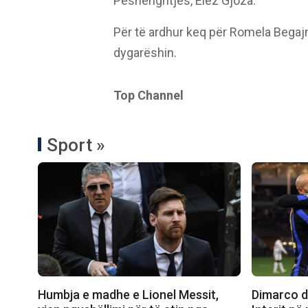
Peshëngritjes, Elez Gjoza.
Për të ardhur keq për Romela Begajn
dygarëshin.
Top Channel
Sport »
Humbja e madhe e Lionel Messit,
Dimarco dh