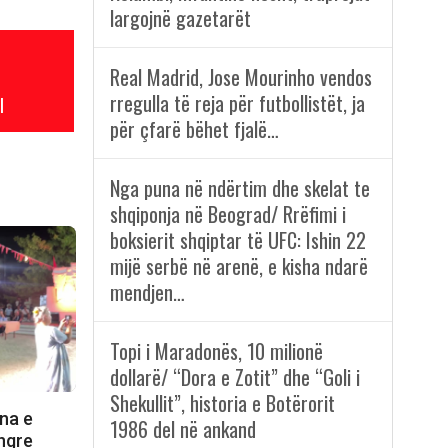
largojnë gazetarët
Real Madrid, Jose Mourinho vendos
rregulla të reja për futbollistët, ja
l
për çfarë bëhet fjalë…
Nga puna në ndërtim dhe skelat te
shqiponja në Beograd/ Rrëfimi i
boksierit shqiptar të UFC: Ishin 22
mijë serbë në arenë, e kisha ndarë
mendjen…
Topi i Maradonës, 10 milionë
dollarë/ “Dora e Zotit” dhe “Goli i
Shekullit”, historia e Botërorit
na e
1986 del në ankand
 ngre