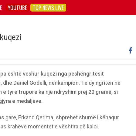
E
YOUTUBE
TOP NEWS LIVE
 kuqezi
pa është veshur kuqezi nga peshëngritësit
, dhe Daniel Godelli, nënkampion. Të dy ngritën në
e tyre trupore ka një ndryshim prej 20 gramë, si
gjyra e medaljeve.
pas gare, Erkand Qerimaj shprehet shumë i kënaqur
 pas krahëve momentet e vështira që kaloi.