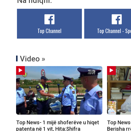
Na ndiqni:
Top Channel
Top Channel - Sp
Video »
Top News- 1 mijë shoferëve u hiqet
Top News-
patenta në 1 vit, Hita:Shifra
Berisha r