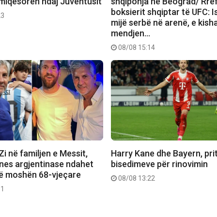
 miqësoren ndaj Juventusit
shqiponja në Beograd/ Rrëf
boksierit shqiptar të UFC: I
23
mijë serbë në arenë, e kish
mendjen…
08/08 15:14
 Zi në familjen e Messit,
Harry Kane dhe Bayern, pritet
ones argjentinase ndahet
bisedimeve për rinovimin
në moshën 68-vjeçare
08/08 13:22
11