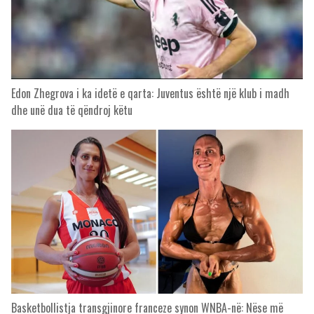
Edon Zhegrova i ka idetë e qarta: Juventus është një klub i madh
dhe unë dua të qëndroj këtu
Basketbollistja transgjinore franceze synon WNBA-në: Nëse më