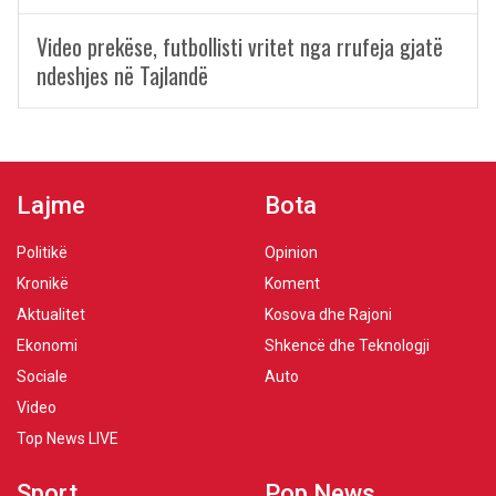
Video prekëse, futbollisti vritet nga rrufeja gjatë
ndeshjes në Tajlandë
Lajme
Bota
Politikë
Opinion
Kronikë
Koment
Aktualitet
Kosova dhe Rajoni
Ekonomi
Shkencë dhe Teknologji
Sociale
Auto
Video
Top News LIVE
Sport
Pop News