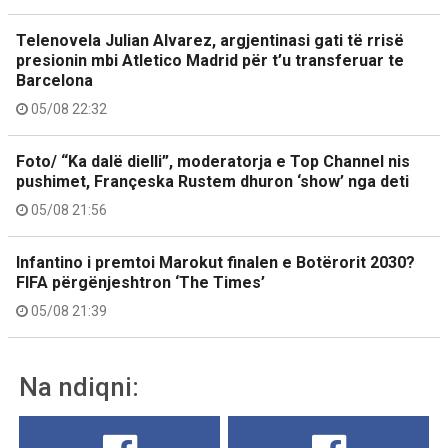
Telenovela Julian Alvarez, argjentinasi gati të rrisë
presionin mbi Atletico Madrid për t’u transferuar te
Barcelona
05/08 22:32
Foto/ “Ka dalë dielli”, moderatorja e Top Channel nis
pushimet, Françeska Rustem dhuron ‘show’ nga deti
05/08 21:56
Infantino i premtoi Marokut finalen e Botërorit 2030?
FIFA përgënjeshtron ‘The Times’
05/08 21:39
Na ndiqni: