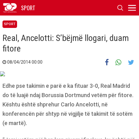
SPORT
SPORT
Real, Ancelotti: S’bëjmë llogari, duam
fitore
08/04/2014 00:00
Edhe pse takimin e parë e ka fituar 3-0, Real Madrid
do të luajë ndaj Borussia Dortmund vetëm për fitore.
Kështu është shprehur Carlo Ancelotti, në
konferencën për shtyp në vigjilje të takimit të sotëm
(e martë).