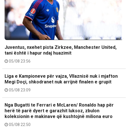
Juventus, nxehet pista Zirkzee, Manchester United,
tani është i hapur ndaj huazimit
05/08 23:56
Liga e Kampioneve për vajza, Vllaznisë nuk i mjafton
Megi Doçi, shkodranet nuk arrijnë finalen e grupit
05/08 23:09
Nga Bugatti te Ferrari e McLaren/ Ronaldo hap për
herë të parë dyert e garazhit luksoz, zbulon
koleksionin e makinave që kushtojnë miliona euro
05/08 22:50