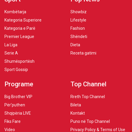
Kombëtarja
Showbiz
Kategoria Superiore
Lifestyle
Kategoria e Parë
Fashion
Premier League
Shëndeti
La Liga
Dieta
Serie A
Receta gatimi
Shumësportësh
Sport Gossip
Programe
Top Channel
Big Brother VIP
Rreth Top Channel
Për’puthen
Bileta
Shqipëria LIVE
Kontakt
Fiks Fare
Puno në Top Channel
Video
Privacy Policy & Terms of Use