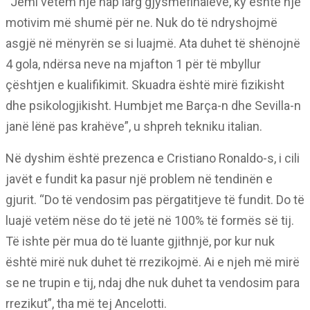
“Jemi vetëm një hap larg gjysmëfinaleve, ky është një
motivim më shumë për ne. Nuk do të ndryshojmë
asgjë në mënyrën se si luajmë. Ata duhet të shënojnë
4 gola, ndërsa neve na mjafton 1 për të mbyllur
çështjen e kualifikimit. Skuadra është mirë fizikisht
dhe psikologjikisht. Humbjet me Barça-n dhe Sevilla-n
janë lënë pas krahëve”, u shpreh tekniku italian.
Në dyshim është prezenca e Cristiano Ronaldo-s, i cili
javët e fundit ka pasur një problem në tendinën e
gjurit. “Do të vendosim pas përgatitjeve të fundit. Do të
luajë vetëm nëse do të jetë në 100% të formës së tij.
Të ishte për mua do të luante gjithnjë, por kur nuk
është mirë nuk duhet të rrezikojmë. Ai e njeh më mirë
se ne trupin e tij, ndaj dhe nuk duhet ta vendosim para
rrezikut”, tha më tej Ancelotti.