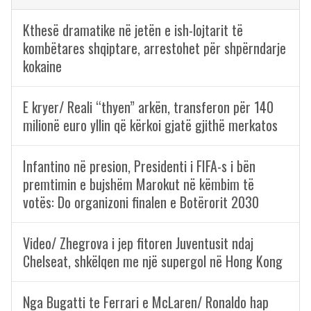
Kthesë dramatike në jetën e ish-lojtarit të
kombëtares shqiptare, arrestohet për shpërndarje
kokaine
E kryer/ Reali “thyen” arkën, transferon për 140
milionë euro yllin që kërkoi gjatë gjithë merkatos
Infantino në presion, Presidenti i FIFA-s i bën
premtimin e bujshëm Marokut në këmbim të
votës: Do organizoni finalen e Botërorit 2030
Video/ Zhegrova i jep fitoren Juventusit ndaj
Chelseat, shkëlqen me një supergol në Hong Kong
Nga Bugatti te Ferrari e McLaren/ Ronaldo hap