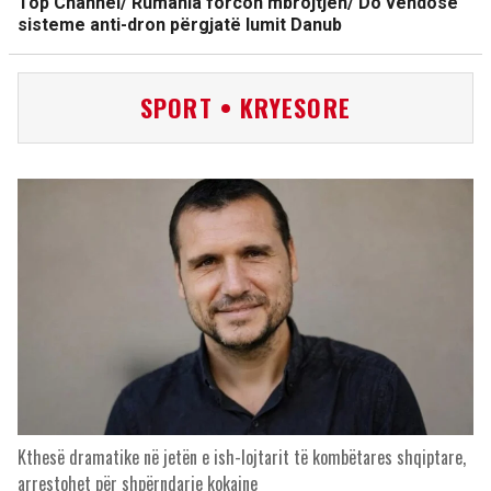
Top Channel/ Rumania forcon mbrojtjen/ Do vendosë
sisteme anti-dron përgjatë lumit Danub
SPORT • KRYESORE
Kthesë dramatike në jetën e ish-lojtarit të kombëtares shqiptare,
arrestohet për shpërndarje kokaine