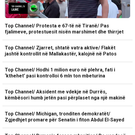
Top Channel/ Protesta e 67-të në Tiranë/ Pas
fjalimeve, protestuesit nisën marshimet dhe thirrjet
Top Channel/ Zjarret, shtatë vatra aktive/ Flakët
jashtë kontrollit në Mallakastër, kalojnë në Patos
Top Channel/ Hodhi 1 milion euro në plehra, fati i
‘kthehet’ pasi kontrolloi 6 mln ton mbeturina
Top Channel/ Aksident me vdekje në Durrës,
këmbësori humb jetën pasi përplaset nga një makinë
Top Channel/ Michigan, tronditen demokratët/
Zgjedhjet promare për Senatin i fiton Abdul El-Sayed