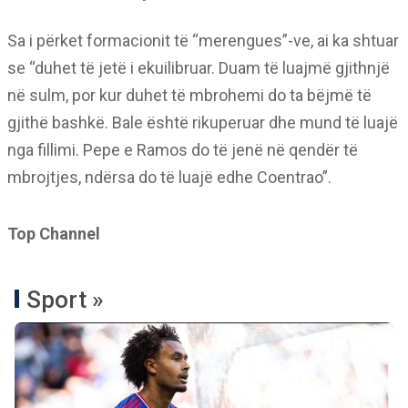
Sa i përket formacionit të “merengues”-ve, ai ka shtuar
se “duhet të jetë i ekuilibruar. Duam të luajmë gjithnjë
në sulm, por kur duhet të mbrohemi do ta bëjmë të
gjithë bashkë. Bale është rikuperuar dhe mund të luajë
nga fillimi. Pepe e Ramos do të jenë në qendër të
mbrojtjes, ndërsa do të luajë edhe Coentrao”.
Top Channel
Sport »