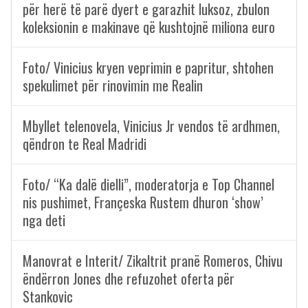
për herë të parë dyert e garazhit luksoz, zbulon
koleksionin e makinave që kushtojnë miliona euro
Foto/ Vinicius kryen veprimin e papritur, shtohen
spekulimet për rinovimin me Realin
Mbyllet telenovela, Vinicius Jr vendos të ardhmen,
qëndron te Real Madridi
Foto/ “Ka dalë dielli”, moderatorja e Top Channel
nis pushimet, Françeska Rustem dhuron ‘show’
nga deti
Manovrat e Interit/ Zikaltrit pranë Romeros, Chivu
ëndërron Jones dhe refuzohet oferta për
Stankovic