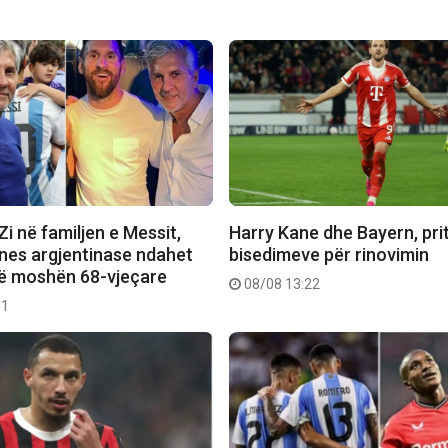
 Zi në familjen e Messit,
Harry Kane dhe Bayern, pritet
ones argjentinase ndahet
bisedimeve për rinovimin
në moshën 68-vjeçare
08/08 13:22
11