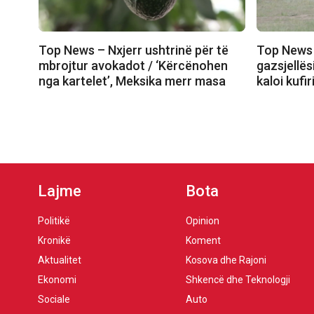
Top News – Nxjerr ushtrinë për të
Top News 
mbrojtur avokadot / ‘Kërcënohen
gazsjellës
nga kartelet’, Meksika merr masa
kaloi kufi
Lajme
Bota
Politikë
Opinion
Kronikë
Koment
Aktualitet
Kosova dhe Rajoni
Ekonomi
Shkencë dhe Teknologji
Sociale
Auto