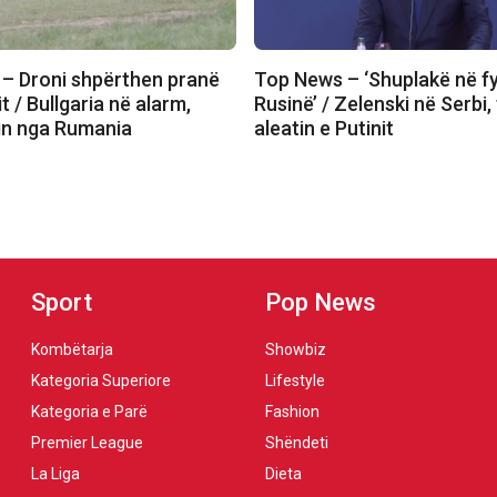
– Droni shpërthen pranë
Top News – ‘Shuplakë në fy
it / Bullgaria në alarm,
Rusinë’ / Zelenski në Serbi,
rin nga Rumania
aleatin e Putinit
Sport
Pop News
Kombëtarja
Showbiz
Kategoria Superiore
Lifestyle
Kategoria e Parë
Fashion
Premier League
Shëndeti
La Liga
Dieta