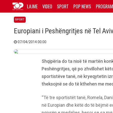
LAJME
VIDEO
SPORT
POP NEWS
PROGRAM
SPORT
Europiani i Peshëngritjes në Tel Avi
07/04/2014 00:00
Shqipëria do ta nisë të martën kon
Peshëngritjes, që po zhvillohet këto 
sportistëve tanë, në kryeqytetin izra
theksojnë se do të kthehen me meda
“Të tre sportistët tanë, Romela, Dan
në Europian dhe këtë do të bëjmë e
ngjyrën e medaljes, besoj se sa më