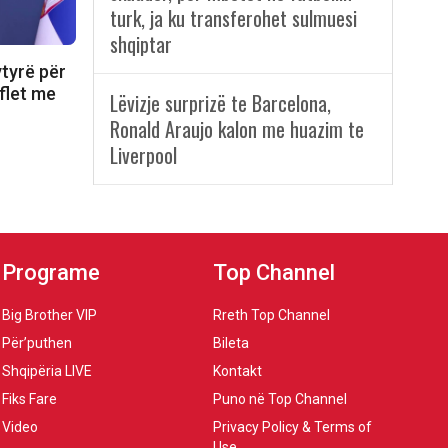
turk, ja ku transferohet sulmuesi
shqiptar
tyrë për
 flet me
Lëvizje surprizë te Barcelona,
Ronald Araujo kalon me huazim te
Liverpool
Programe
Top Channel
Big Brother VIP
Rreth Top Channel
Për’puthen
Bileta
Shqipëria LIVE
Kontakt
Fiks Fare
Puno në Top Channel
Video
Privacy Policy & Terms of
Use