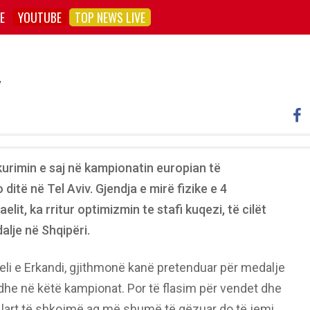
E
YOUTUBE
TOP NEWS LIVE
v
kurimin e saj në kampionatin europian të
ditë në Tel Aviv. Gjendja e mirë fizike e 4
elit, ka rritur optimizmin te stafi kuqezi, të cilët
lje në Shqipëri.
ieli e Erkandi, gjithmonë kanë pretenduar për medalje
dhe në këtë kampionat. Por të flasim për vendet dhe
 lart të shkojmë aq më shumë të gëzuar do të jemi,