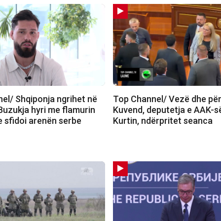
el/ Shqiponja ngrihet në
Top Channel/ Vezë dhe për
Buzukja hyri me flamurin
Kuvend, deputetja e AAK-s
e sfidoi arenën serbe
Kurtin, ndërpritet seanca