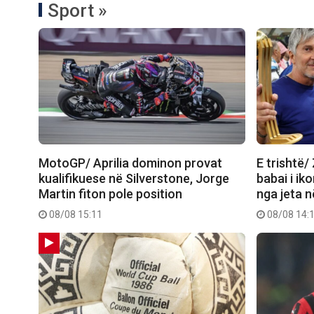
Sport »
MotoGP/ Aprilia dominon provat
E trishtë/
kualifikuese në Silverstone, Jorge
babai i ik
Martin fiton pole position
nga jeta 
08/08 15:11
08/08 14: