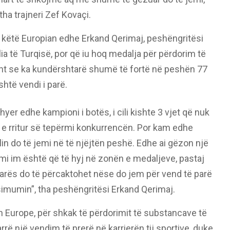
 tha trajneri Zef Kovaçi.
ë këtë Europian edhe Erkand Qerimaj, peshëngritësi
a të Turqisë, por që iu hoq medalja për përdorim të
ht se ka kundërshtarë shumë të fortë në peshën 77
shtë vendi i parë.
hyer edhe kampioni i botës, i cili kishte 3 vjet që nuk
 e rritur së tepërmi konkurrencën. Por kam edhe
ilin do të jemi në të njëjtën peshë. Edhe ai gëzon një
mi im është që të hyj në zonën e medaljeve, pastaj
garës do të përcaktohet nëse do jem për vend të parë
ksimumin”, tha peshëngritësi Erkand Qerimaj.
on Europe, për shkak të përdorimit të substancave të
rrë një vendim të prerë në karrierën tij sportive, duke