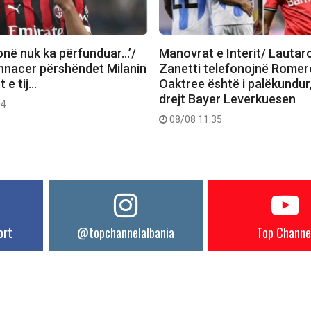
jonë nuk ka përfunduar…’/
Manovrat e Interit/ Lautar
nnacer përshëndet Milanin
Zanetti telefonojnë Romer
t e tij…
Oaktree është i palëkundur
drejt Bayer Leverkuesen
04
08/08 11:35
ort
@topchannelalbania
Top Channe