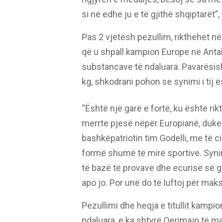
si ne edhe ju e të gjithë shqiptarët”,
Pas 2 vjetësh pezullim, rikthehet n
që u shpall kampion Europe në Antali
substancave të ndaluara. Pavarësis
kg, shkodrani pohon se synimi i tij ë
“Është një garë e fortë, ku është rikt
merrte pjesë nëpër Europianë, duke
bashkëpatriotin tim Godelli, me të c
formë shumë të mirë sportive. Syni
të bazë të provave dhe ecurisë së 
apo jo. Por unë do të luftoj për ma
Pezullimi dhe heqja e titullit kampi
ndaluara, e ka shtyrë Qerimajn të ma