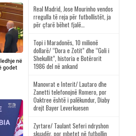
Real Madrid, Jose Mourinho vendos
rregulla të reja për futbollistët, ja
për çfarë bëhet fjalë…
Topi i Maradonës, 10 milionë
dollarë/ “Dora e Zotit” dhe “Goli i
Shekullit”, historia e Botërorit
ledhje në
1986 del në ankand
ë godet
Manovrat e Interit/ Lautaro dhe
Zanetti telefonojnë Romero, por
Oaktree është i palëkundur, Diaby
drejt Bayer Leverkuesen
Zyrtare/ Taulant Seferi ndryshon
skuadër, por mbetet në futbollin