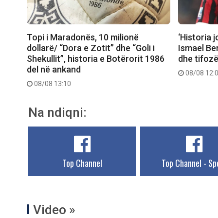
Topi i Maradonës, 10 milionë
‘Historia 
dollarë/ “Dora e Zotit” dhe “Goli i
Ismael Be
Shekullit”, historia e Botërorit 1986
dhe tifozë
del në ankand
08/08 12:
08/08 13:10
Na ndiqni:
Top Channel
Top Channel - Sp
Video »