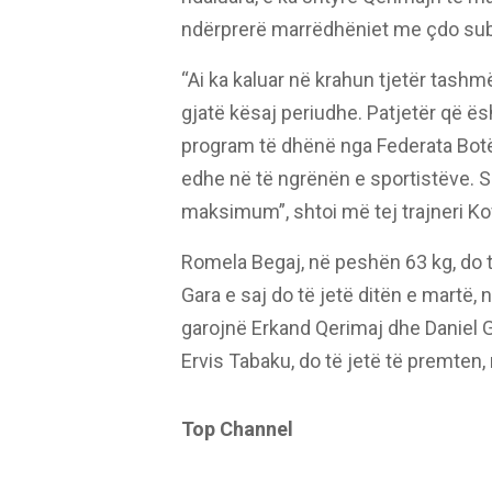
ndërprerë marrëdhëniet me çdo su
“Ai ka kaluar në krahun tjetër tas
gjatë kësaj periudhe. Patjetër që ë
program të dhënë nga Federata Botër
edhe në të ngrënën e sportistëve. Si
maksimum”, shtoi më tej trajneri Ko
Romela Begaj, në peshën 63 kg, do të
Gara e saj do të jetë ditën e martë
garojnë Erkand Qerimaj dhe Daniel Go
Ervis Tabaku, do të jetë të premten,
Top Channel