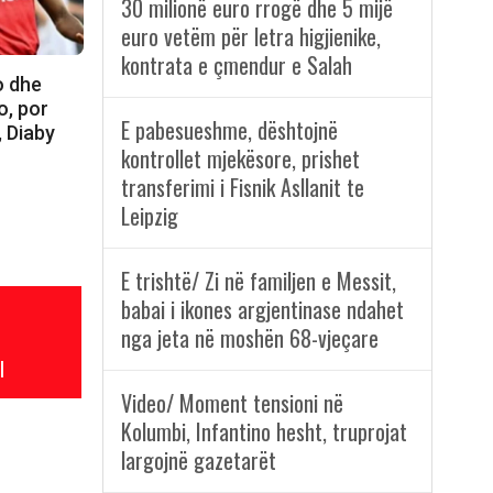
30 milionë euro rrogë dhe 5 mijë
euro vetëm për letra higjienike,
kontrata e çmendur e Salah
o dhe
o, por
E pabesueshme, dështojnë
, Diaby
kontrollet mjekësore, prishet
transferimi i Fisnik Asllanit te
Leipzig
E trishtë/ Zi në familjen e Messit,
babai i ikones argjentinase ndahet
nga jeta në moshën 68-vjeçare
l
Video/ Moment tensioni në
Kolumbi, Infantino hesht, truprojat
largojnë gazetarët