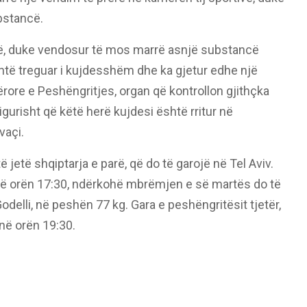
bstancë.
hmë, duke vendosur të mos marrë asnjë substancë
shtë treguar i kujdesshëm dhe ka gjetur edhe një
ore e Peshëngritjes, organ që kontrollon gjithçka
gurisht që këtë herë kujdesi është rritur në
vaçi.
 jetë shqiptarja e parë, që do të garojë në Tel Aviv.
, në orën 17:30, ndërkohë mbrëmjen e së martës do të
delli, në peshën 77 kg. Gara e peshëngritësit tjetër,
 në orën 19:30.