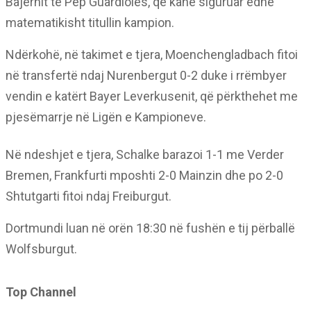
Bajernit të Pep Guardiolës, që kanë siguruar edhe
matematikisht titullin kampion.
Ndërkohë, në takimet e tjera, Moenchengladbach fitoi
në transfertë ndaj Nurenbergut 0-2 duke i rrëmbyer
vendin e katërt Bayer Leverkusenit, që përkthehet me
pjesëmarrje në Ligën e Kampioneve.
Në ndeshjet e tjera, Schalke barazoi 1-1 me Verder
Bremen, Frankfurti mposhti 2-0 Mainzin dhe po 2-0
Shtutgarti fitoi ndaj Freiburgut.
Dortmundi luan në orën 18:30 në fushën e tij përballë
Wolfsburgut.
Top Channel