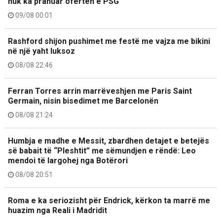
nuk ka pranuar ofertën e PSG
09/08 00:01
Rashford shijon pushimet me festë me vajza me bikini
në një yaht luksoz
08/08 22:46
Ferran Torres arrin marrëveshjen me Paris Saint
Germain, nisin bisedimet me Barcelonën
08/08 21:24
Humbja e madhe e Messit, zbardhen detajet e betejës
së babait të “Pleshtit” me sëmundjen e rëndë: Leo
mendoi të largohej nga Botërori
08/08 20:51
Roma e ka seriozisht për Endrick, kërkon ta marrë me
huazim nga Reali i Madridit