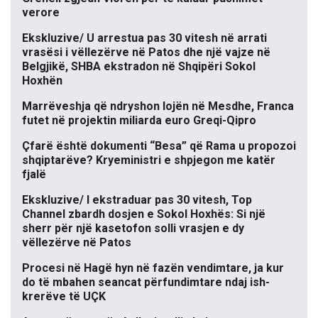
verore
Ekskluzive/ U arrestua pas 30 vitesh në arrati
vrasësi i vëllezërve në Patos dhe një vajze në
Belgjikë, SHBA ekstradon në Shqipëri Sokol
Hoxhën
Marrëveshja që ndryshon lojën në Mesdhe, Franca
futet në projektin miliarda euro Greqi-Qipro
Çfarë është dokumenti “Besa” që Rama u propozoi
shqiptarëve? Kryeministri e shpjegon me katër
fjalë
Ekskluzive/ I ekstraduar pas 30 vitesh, Top
Channel zbardh dosjen e Sokol Hoxhës: Si një
sherr për një kasetofon solli vrasjen e dy
vëllezërve në Patos
Procesi në Hagë hyn në fazën vendimtare, ja kur
do të mbahen seancat përfundimtare ndaj ish-
krerëve të UÇK