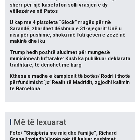
sherr për një kasetofon solli vrasjen e dy
vëllezërve në Patos
U kap me 4 pistoleta “Glock” rrugës për në
Sarandë, zbardhet dëshmia e 31-vjeçarit: Unë u
nisa për pushime, shoku më futi qesen e zezë në
makinë dhe iku
Trump hedh poshtë aludimet për mungesë
municionesh luftarake: Kush ka publikuar deklarata
tradhtare, të dënohet me burg
Kthesa e madhe e kampionit të botës/ Rodri i thotë
përfundimisht ‘jo’ Realit të Madridit, zgjodhi kalimin
te Barcelona
Më të lexuarat
Foto/ “Shqipëria me miq dhe familje”, Richard
Grenell zgjedh Vlorën për të kaluar pushimet