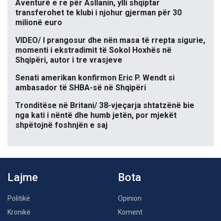
Aventurë e re për Asllanin, ylli shqiptar
transferohet te klubi i njohur gjerman për 30
milionë euro
VIDEO/ I prangosur dhe nën masa të rrepta sigurie,
momenti i ekstradimit të Sokol Hoxhës në
Shqipëri, autor i tre vrasjeve
Senati amerikan konfirmon Eric P. Wendt si
ambasador të SHBA-së në Shqipëri
Tronditëse në Britani/ 38-vjeçarja shtatzënë bie
nga kati i nëntë dhe humb jetën, por mjekët
shpëtojnë foshnjën e saj
Lajme
Bota
Politikë
Opinion
Kronikë
Koment