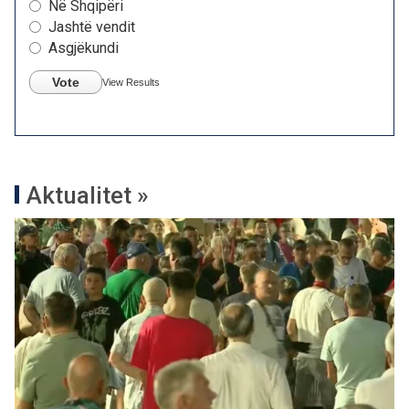
Në Shqipëri
Jashtë vendit
Asgjëkundi
Vote
View Results
Aktualitet »