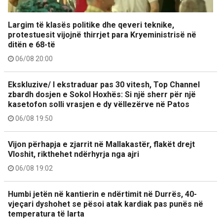
Largim të klasës politike dhe qeveri teknike,
protestuesit vijojnë thirrjet para Kryeministrisë në
ditën e 68-të
06/08 20:00
Ekskluzive/ I ekstraduar pas 30 vitesh, Top Channel
zbardh dosjen e Sokol Hoxhës: Si një sherr për një
kasetofon solli vrasjen e dy vëllezërve në Patos
06/08 19:50
Vijon përhapja e zjarrit në Mallakastër, flakët drejt
Vloshit, rikthehet ndërhyrja nga ajri
06/08 19:02
Humbi jetën në kantierin e ndërtimit në Durrës, 40-
vjeçari dyshohet se pësoi atak kardiak pas punës në
temperatura të larta