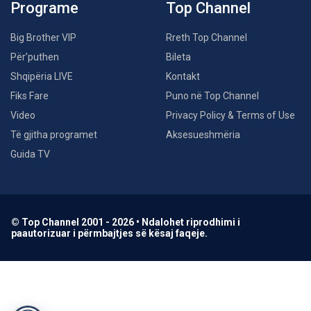
Programe
Top Channel
Big Brother VIP
Rreth Top Channel
Për’puthen
Bileta
Shqipëria LIVE
Kontakt
Fiks Fare
Puno në Top Channel
Video
Privacy Policy & Terms of Use
Të gjitha programet
Aksesueshmëria
Guida TV
© Top Channel 2001 - 2026 • Ndalohet riprodhimi i
paautorizuar i përmbajtjes së kësaj faqeje.