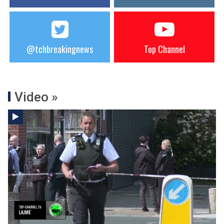
@tchbreakingnews
Top Channel
Video »