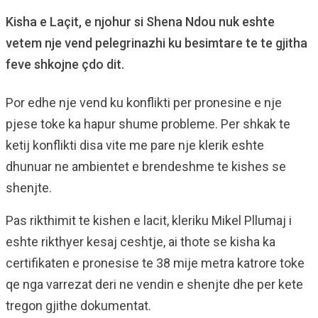
Kisha e Laçit, e njohur si Shena Ndou nuk eshte
vetem nje vend pelegrinazhi ku besimtare te te gjitha
feve shkojne çdo dit.
Por edhe nje vend ku konflikti per pronesine e nje
pjese toke ka hapur shume probleme. Per shkak te
ketij konflikti disa vite me pare nje klerik eshte
dhunuar ne ambientet e brendeshme te kishes se
shenjte.
Pas rikthimit te kishen e lacit, kleriku Mikel Pllumaj i
eshte rikthyer kesaj ceshtje, ai thote se kisha ka
certifikaten e pronesise te 38 mije metra katrore toke
qe nga varrezat deri ne vendin e shenjte dhe per kete
tregon gjithe dokumentat.