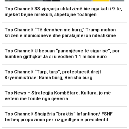
Top Channel/ 38-vjeçarja shtatzënë bie nga kati i 9-të,
mjekët bëjnë mrekulli, shpëtojnë foshnjën
Top Channel/ “Të dënohen me burg,” Trump mohon
krizën e municioneve dhe paralajmëron ndëshkime
Top Channel/ U besuan “punonjësve të sigurisë”, por
humbën gjithçka! Ja si u vodhën 1.1 milion euro
Top Channel/ “Turp, turp”, protestuesit drejt
Kryeministrisë: Rama burg, Berisha burg
Top News – Strategjia Kombëtare. Kultura, jo më
vetëm me fonde nga qeveria
Top Channel/ Shqipëria “braktis” Infantinon/ FSHF
tërheq propozimin për rizgjedhjen e presidentit