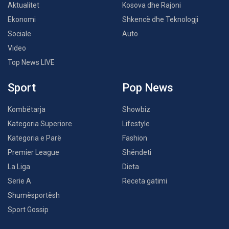
Aktualitet
Kosova dhe Rajoni
Ekonomi
Shkencë dhe Teknologji
Sociale
Auto
Video
Top News LIVE
Sport
Pop News
Kombëtarja
Showbiz
Kategoria Superiore
Lifestyle
Kategoria e Parë
Fashion
Premier League
Shëndeti
La Liga
Dieta
Serie A
Receta gatimi
Shumësportësh
Sport Gossip