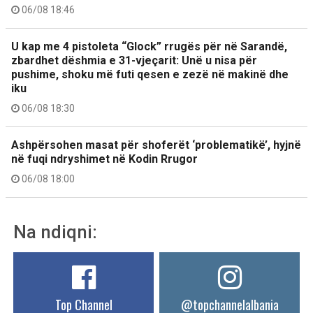
06/08 18:46
U kap me 4 pistoleta “Glock” rrugës për në Sarandë,
zbardhet dëshmia e 31-vjeçarit: Unë u nisa për
pushime, shoku më futi qesen e zezë në makinë dhe
iku
06/08 18:30
Ashpërsohen masat për shoferët ‘problematikë’, hyjnë
në fuqi ndryshimet në Kodin Rrugor
06/08 18:00
Na ndiqni:
Top Channel
@topchannelalbania