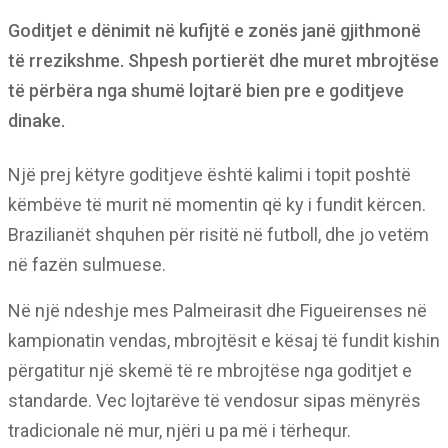
Goditjet e dënimit në kufijtë e zonës janë gjithmonë
të rrezikshme. Shpesh portierët dhe muret mbrojtëse
të përbëra nga shumë lojtarë bien pre e goditjeve
dinake.
Një prej këtyre goditjeve është kalimi i topit poshtë
këmbëve të murit në momentin që ky i fundit kërcen.
Brazilianët shquhen për risitë në futboll, dhe jo vetëm
në fazën sulmuese.
Në një ndeshje mes Palmeirasit dhe Figueirenses në
kampionatin vendas, mbrojtësit e kësaj të fundit kishin
përgatitur një skemë të re mbrojtëse nga goditjet e
standarde. Vec lojtarëve të vendosur sipas mënyrës
tradicionale në mur, njëri u pa më i tërhequr.