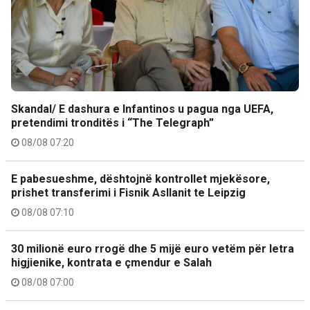
Skandal/ E dashura e Infantinos u pagua nga UEFA,
pretendimi tronditës i “The Telegraph”
08/08 07:20
E pabesueshme, dështojnë kontrollet mjekësore,
prishet transferimi i Fisnik Asllanit te Leipzig
08/08 07:10
30 milionë euro rrogë dhe 5 mijë euro vetëm për letra
higjienike, kontrata e çmendur e Salah
08/08 07:00