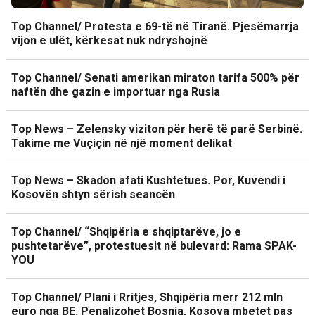
Top Channel/ Protesta e 69-të në Tiranë. Pjesëmarrja
vijon e ulët, kërkesat nuk ndryshojnë
Top Channel/ Senati amerikan miraton tarifa 500% për
naftën dhe gazin e importuar nga Rusia
Top News – Zelensky viziton për herë të parë Serbinë.
Takime me Vuçiçin në një moment delikat
Top News – Skadon afati Kushtetues. Por, Kuvendi i
Kosovën shtyn sërish seancën
Top Channel/ “Shqipëria e shqiptarëve, jo e
pushtetarëve”, protestuesit në bulevard: Rama SPAK-
YOU
Top Channel/ Plani i Rritjes, Shqipëria merr 212 mln
euro nga BE. Penalizohet Bosnja, Kosova mbetet pas