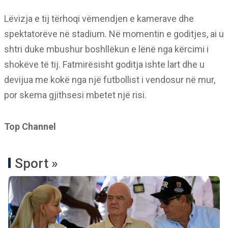
Lëvizja e tij tërhoqi vëmendjen e kamerave dhe
spektatorëve në stadium. Në momentin e goditjes, ai u
shtri duke mbushur boshllëkun e lënë nga kërcimi i
shokëve të tij. Fatmirësisht goditja ishte lart dhe u
devijua me kokë nga një futbollist i vendosur në mur,
por skema gjithsesi mbetet një risi.
Top Channel
Sport »