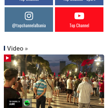
@topchannelalbania
Top Channel
Video »