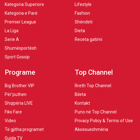
Kategoria Superiore
Lifestyle
Kategoria e Parë
Fashion
Premier League
Shëndeti
La Liga
Dieta
Serie A
Receta gatimi
Shumësportësh
Sport Gossip
Programe
Top Channel
Big Brother VIP
Rreth Top Channel
Për’puthen
Bileta
Shqipëria LIVE
Kontakt
Fiks Fare
Puno në Top Channel
Video
Privacy Policy & Terms of Use
Të gjitha programet
Aksesueshmëria
Guida TV