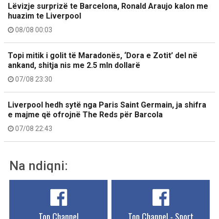
Lëvizje surprizë te Barcelona, Ronald Araujo kalon me
huazim te Liverpool
08/08 00:03
Topi mitik i golit të Maradonës, ‘Dora e Zotit’ del në
ankand, shitja nis me 2.5 mln dollarë
07/08 23:30
Liverpool hedh sytë nga Paris Saint Germain, ja shifra
e majme që ofrojnë The Reds për Barcola
07/08 22:43
Na ndiqni:
Top Channel
Top Channel - Sport