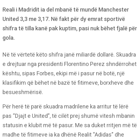
Reali i Madridit ia del mbanë të mundë Manchester
United 3,3 me 3,17. Në fakt për dy emrat sportivë
shifra të tilla kanë pak kuptim, pasi nuk bëhet fjalë për
gola.
Në të vërtetë këto shifra janë miliardë dollarë. Skuadra
e drejtuar nga presidenti Florentino Perez shndërrohet
kështu, sipas Forbes, ekipi më i pasur në botë, një
klasifikim që bëhet në bazë të fitimeve, borxheve dhe
besueshmërisë.
Për herë të parë skuadra madrilene ka arritur të lërë
pas “Djajt e United”, të cilët prej shumë vitesh mbanin
statusin e klubit më të pasur. Me sa duket rritjen më të
madhe të fitimeve ia ka dhënë Realit “Adidas” dhe