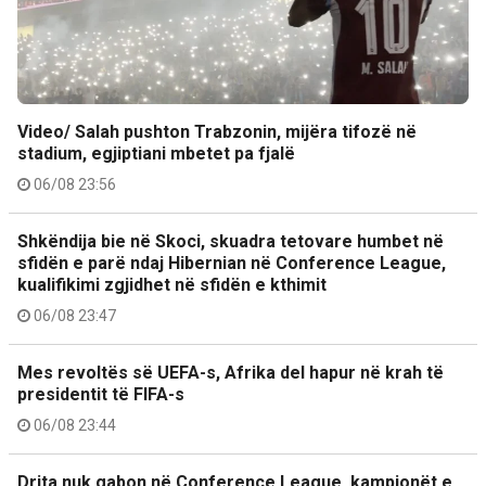
Video/ Salah pushton Trabzonin, mijëra tifozë në
stadium, egjiptiani mbetet pa fjalë
06/08 23:56
Shkëndija bie në Skoci, skuadra tetovare humbet në
sfidën e parë ndaj Hibernian në Conference League,
kualifikimi zgjidhet në sfidën e kthimit
06/08 23:47
Mes revoltës së UEFA-s, Afrika del hapur në krah të
presidentit të FIFA-s
06/08 23:44
Drita nuk gabon në Conference League, kampionët e