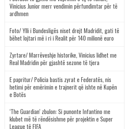
Vinicius Junior merr vendimin përfundimtar për të
ardhmen
Foto/ Ylli i Bundesligës niset drejt Madridit, gati të
bëhet lojtari më i ri i Realit për 140 milionë euro
Zyrtare/ Marrëveshje historike, Vinicius lidhet me
Real Madridin për gjashtë sezone të tjera
E papritur/ Policia bastis zyrat e Federatës, nis
hetimi për emërimin e trajnerit që ishte në Kupën
e Botës
‘The Guardian’ zbulon: Si punonte Infantino me
klubet më të rëndësishme për projektin e Super
League të FIFA