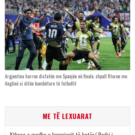
Argjentina harron disfatën me Spanjën në finale, shpall fitoren me
Anglinë si ditën kombëtare të futbollit
ME TË LEXUARAT
Kthesa e madhe e kampionit të botës/ Rodri i