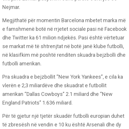
Nejmar.
Megjithatë për momentin Barcelona mbetet marka më
e famshmenë botë në rrjetet sociale pasi në Facebook
dhe Twitter ka 61 milion ndjekës. Pasi është vërtetuar
se markat më të shtrenjtat në botë janë klube futbolli,
në klasifkim më poshtë renditen skuadra bejzbolli dhe
futbolli amerikan.
Pra skuadra e bejzbollit “New York Yankees”, e cila ka
vlerën e 2,3 miliardëve dhe skuadrat e futbollit
amerikan “Dallas Cowboys” 2.1 miliard dhe “New
England Patriots” 1.636 miliard.
Për të gjetur një tjetër skuadër futbolli europian duhet
të zbresësh në vendin e 10 ku është Arsenali dhe dy