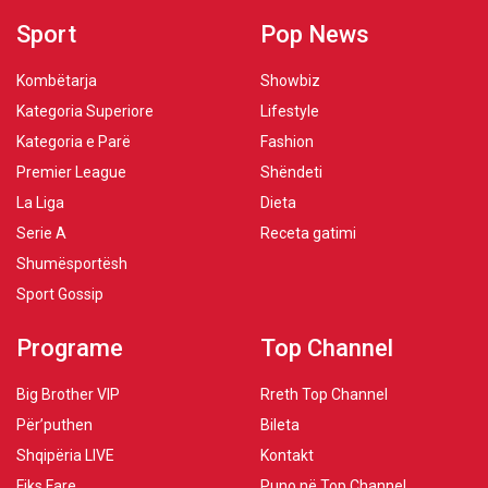
Sport
Pop News
Kombëtarja
Showbiz
Kategoria Superiore
Lifestyle
Kategoria e Parë
Fashion
Premier League
Shëndeti
La Liga
Dieta
Serie A
Receta gatimi
Shumësportësh
Sport Gossip
Programe
Top Channel
Big Brother VIP
Rreth Top Channel
Për’puthen
Bileta
Shqipëria LIVE
Kontakt
Fiks Fare
Puno në Top Channel