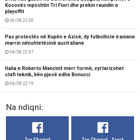
Kosovës mposhtin Tri Fiori dhe prekin raundin e
playoffit
06/08 23:20
Pas protestës në Kupën e Azisë, dy futbolliste iraniane
marrin nënshtetësinë australiane
06/08 22:47
Italia e Roberto Mancinit merr formë, zyrtarizohet
stafi teknik, bën pjesë edhe Bonucci
06/08 22:19
Na ndiqni:
Top Channel
Top Channel - Sport