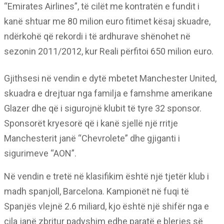
“Emirates Airlines”, të cilët me kontratën e fundit i
kanë shtuar me 80 milion euro fitimet kësaj skuadre,
ndërkohë që rekordi i të ardhurave shënohet në
sezonin 2011/2012, kur Reali përfitoi 650 milion euro.
Gjithsesi në vendin e dytë mbetet Manchester United,
skuadra e drejtuar nga familja e famshme amerikane
Glazer dhe që i sigurojnë klubit të tyre 32 sponsor.
Sponsorët kryesorë që i kanë sjellë një rritje
Manchesterit janë “Chevrolete” dhe gjiganti i
sigurimeve “AON”.
Në vendin e tretë në klasifikim është një tjetër klub i
madh spanjoll, Barcelona. Kampionët në fuqi të
Spanjës vlejnë 2.6 miliard, kjo është një shifër nga e
cila janë zbritur padyshim edhe paratë e blerjes së