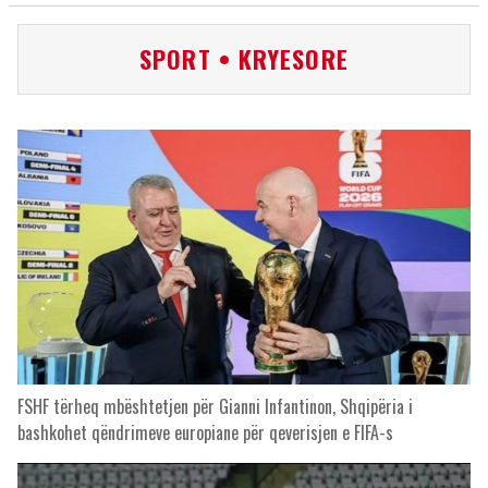
SPORT • KRYESORE
FSHF tërheq mbështetjen për Gianni Infantinon, Shqipëria i
bashkohet qëndrimeve europiane për qeverisjen e FIFA-s