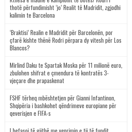
thotë përfundimisht ‘jo’ Realit të Madridit, zgjodhi
kalimin te Barcelona
‘Braktisi’ Realin e Madridit për Barcelonën, por
çfarë kishte thënë Rodri përpara dy vitesh për Los
Blancos?
Mirlind Daku te Spartak Moska për 11 milionë euro,
zbulohen shifrat e çmendura të kontratës 3-
vjeçare dhe prapaskenat
FSHF tërheq mbështetjen për Gianni Infantinon,
Shqipëria i bashkohet qëndrimeve europiane për
qeverisjen e FIFA-s
I befasoi të gjithë me veprimin e tij të fundit,