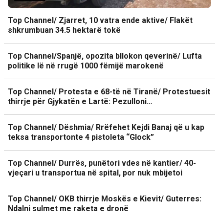
Top Channel/ Zjarret, 10 vatra ende aktive/ Flakët
shkrumbuan 34.5 hektarë tokë
Top Channel/Spanjë, opozita bllokon qeverinë/ Lufta
politike lë në rrugë 1000 fëmijë marokenë
Top Channel/ Protesta e 68-të në Tiranë/ Protestuesit
thirrje për Gjykatën e Lartë: Pezulloni…
Top Channel/ Dëshmia/ Rrëfehet Kejdi Banaj që u kap
teksa transportonte 4 pistoleta “Glock”
Top Channel/ Durrës, punëtori vdes në kantier/ 40-
vjeçari u transportua në spital, por nuk mbijetoi
Top Channel/ OKB thirrje Moskës e Kievit/ Guterres:
Ndalni sulmet me raketa e dronë