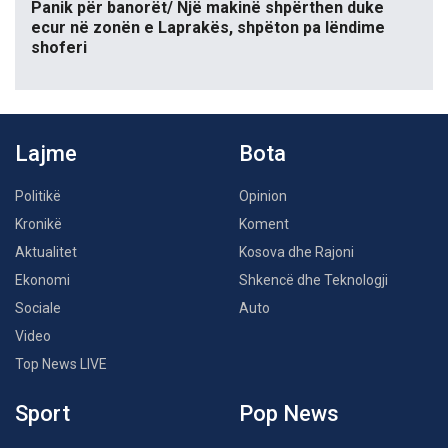
Panik për banorët/ Një makinë shpërthen duke
ecur në zonën e Laprakës, shpëton pa lëndime
shoferi
Lajme
Bota
Politikë
Opinion
Kronikë
Koment
Aktualitet
Kosova dhe Rajoni
Ekonomi
Shkencë dhe Teknologji
Sociale
Auto
Video
Top News LIVE
Sport
Pop News