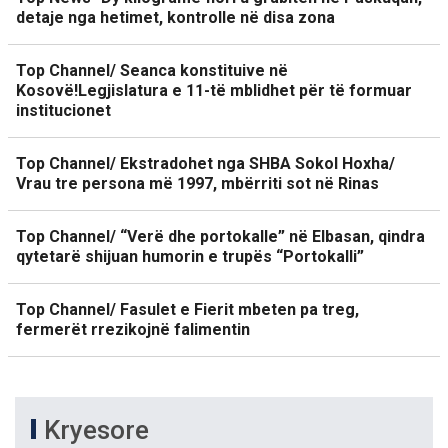
detaje nga hetimet, kontrolle në disa zona
Top Channel/ Seanca konstituive në
Kosovë!Legjislatura e 11-të mblidhet për të formuar
institucionet
Top Channel/ Ekstradohet nga SHBA Sokol Hoxha/
Vrau tre persona më 1997, mbërriti sot në Rinas
Top Channel/ “Verë dhe portokalle” në Elbasan, qindra
qytetarë shijuan humorin e trupës “Portokalli”
Top Channel/ Fasulet e Fierit mbeten pa treg,
fermerët rrezikojnë falimentin
Kryesore