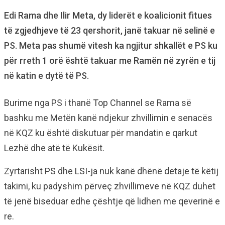
Edi Rama dhe Ilir Meta, dy liderët e koalicionit fitues
të zgjedhjeve të 23 qershorit, janë takuar në selinë e
PS. Meta pas shumë vitesh ka ngjitur shkallët e PS ku
për rreth 1 orë është takuar me Ramën në zyrën e tij
në katin e dytë të PS.
Burime nga PS i thanë Top Channel se Rama së
bashku me Metën kanë ndjekur zhvillimin e senacës
në KQZ ku është diskutuar për mandatin e qarkut
Lezhë dhe atë të Kukësit.
Zyrtarisht PS dhe LSI-ja nuk kanë dhënë detaje të këtij
takimi, ku padyshim përveç zhvillimeve në KQZ duhet
të jenë biseduar edhe çështje që lidhen me qeverinë e
re.