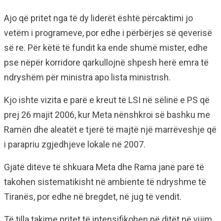
Ajo që pritet nga të dy liderët është përcaktimi jo
vetëm i programeve, por edhe i përbërjes së qeverisë
së re. Për këtë të fundit ka ende shumë mister, edhe
pse nëpër korridore qarkullojnë shpesh herë emra të
ndryshëm për ministra apo lista ministrish.
Kjo ishte vizita e parë e kreut të LSI në sëlinë e PS që
prej 26 majit 2006, kur Meta nënshkroi së bashku me
Ramën dhe aleatët e tjerë të majtë një marrëveshje që
i parapriu zgjedhjeve lokale në 2007.
Gjatë ditëve të shkuara Meta dhe Rama janë parë të
takohen sistematikisht në ambiente të ndryshme të
Tiranës, por edhe në bregdet, në jug të vendit.
Të tilla takime pritet të intensifikohen në ditët në vijim