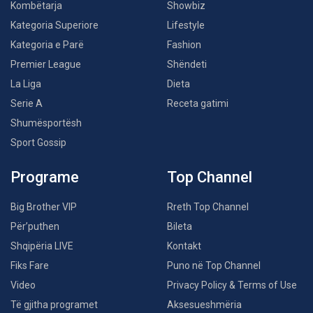
Kombëtarja
Showbiz
Kategoria Superiore
Lifestyle
Kategoria e Parë
Fashion
Premier League
Shëndeti
La Liga
Dieta
Serie A
Receta gatimi
Shumësportësh
Sport Gossip
Programe
Top Channel
Big Brother VIP
Rreth Top Channel
Për’puthen
Bileta
Shqipëria LIVE
Kontakt
Fiks Fare
Puno në Top Channel
Video
Privacy Policy & Terms of Use
Të gjitha programet
Aksesueshmëria