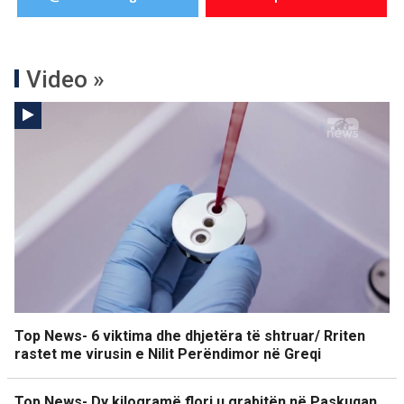
Video »
Top News- 6 viktima dhe dhjetëra të shtruar/ Rriten
rastet me virusin e Nilit Perëndimor në Greqi
Top News- Dy kilogramë flori u grabitën në Paskuqan,