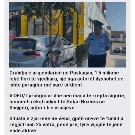
Grabitja e argjendarisë në Paskuqan, 1.5 milionë
lekë flori të vjedhura, një nga autorët dyshohet se
ishte paraqitur më parë si klient
VIDEO/ I prangosur dhe nën masa të rrepta sigurie,
momenti i ekstradimit të Sokol Hoxhës në
Shqipëri, autor i tre vrasjeve
Situata e zjarreve në vend, gjatë orëve të fundit u
regjistruan 25 vatra, pesë prej tyre vijojnë të jenë
ende aktive