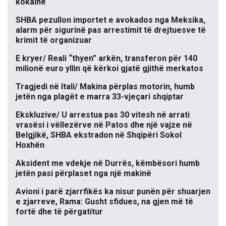
kokaine
SHBA pezullon importet e avokados nga Meksika,
alarm për sigurinë pas arrestimit të drejtuesve të
krimit të organizuar
E kryer/ Reali “thyen” arkën, transferon për 140
milionë euro yllin që kërkoi gjatë gjithë merkatos
Tragjedi në Itali/ Makina përplas motorin, humb
jetën nga plagët e marra 33-vjeçari shqiptar
Ekskluzive/ U arrestua pas 30 vitesh në arrati
vrasësi i vëllezërve në Patos dhe një vajze në
Belgjikë, SHBA ekstradon në Shqipëri Sokol
Hoxhën
Aksident me vdekje në Durrës, këmbësori humb
jetën pasi përplaset nga një makinë
Avioni i parë zjarrfikës ka nisur punën për shuarjen
e zjarreve, Rama: Gusht sfidues, na gjen më të
fortë dhe të përgatitur