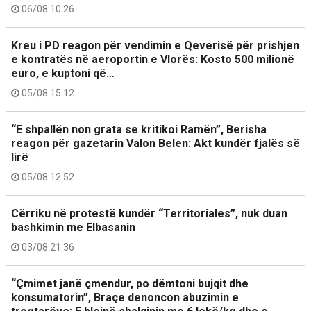
06/08 10:26
Kreu i PD reagon për vendimin e Qeverisë për prishjen
e kontratës në aeroportin e Vlorës: Kosto 500 milionë
euro, e kuptoni që…
05/08 15:12
“E shpallën non grata se kritikoi Ramën”, Berisha
reagon për gazetarin Valon Belen: Akt kundër fjalës së
lirë
05/08 12:52
Cërriku në protestë kundër “Territoriales”, nuk duan
bashkimin me Elbasanin
03/08 21:36
“Çmimet janë çmendur, po dëmtoni bujqit dhe
konsumatorin”, Braçe denoncon abuzimin e