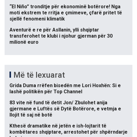
“El Niño” tronditje për ekonominë botërore! Nga
moti ekstrem te rritja e çmimeve, çfarë pritet të
sjellë fenomeni klimatik
Aventurë e re për Asllanin, ylli shqiptar
transferohet te klubi i njohur gjerman për 30
milionë euro
Më të lexuarat
Grida Duma rrëfen bisedën me Lori Hoxhën: Si e
lashë politikën për Top Channel
83 vite në fund të detit Jon/ Zbulohet anija
gjermane e Luftës së Dytë Botërore, e vetmja e
llojit të saj në botë
Kthesë dramatike në jetën e ish-lojtarit të
kombëtares shqiptare, arrestohet për shpërndarje