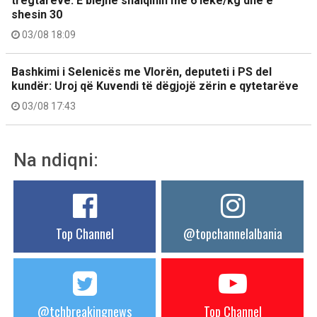
tregtarëve: E blejnë shalqinin me 6 lekë/kg dhe e
shesin 30
03/08 18:09
Bashkimi i Selenicës me Vlorën, deputeti i PS del
kundër: Uroj që Kuvendi të dëgjojë zërin e qytetarëve
03/08 17:43
Na ndiqni:
Top Channel
@topchannelalbania
@tchbreakingnews
Top Channel