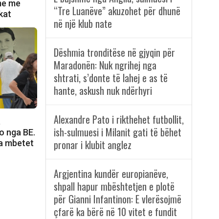
ime me
“Tre Luanëve” akuzohet për dhunë
kat
në një klub nate
Dëshmia tronditëse në gjyqin për
Maradonën: Nuk ngrihej nga
shtrati, s’donte të lahej e as të
hante, askush nuk ndërhyri
Alexandre Pato i rikthehet futbollit,
,
ish-sulmuesi i Milanit gati të bëhet
o nga BE.
pronar i klubit anglez
a mbetet
Argjentina kundër europianëve,
shpall hapur mbështetjen e plotë
për Gianni Infantinon: E vlerësojmë
çfarë ka bërë në 10 vitet e fundit