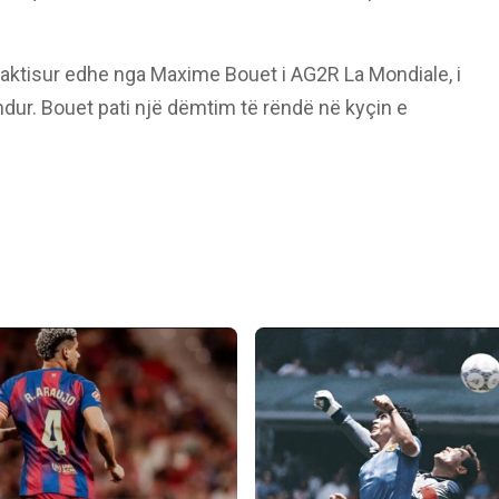
braktisur edhe nga Maxime Bouet i AG2R La Mondiale, i
dur. Bouet pati një dëmtim të rëndë në kyçin e