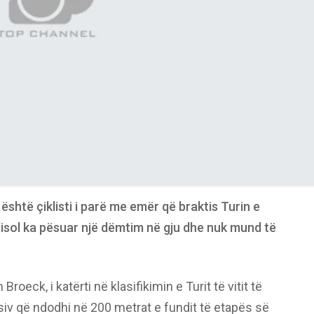
është çiklisti i parë me emër që braktis Turin e
elisol ka pësuar një dëmtim në gju dhe nuk mund të
roeck, i katërti në klasifikimin e Turit të vitit të
siv që ndodhi në 200 metrat e fundit të etapës së