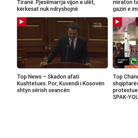
Tiranë. Pjesëmarrja vijon e ulët,
miraton t
kërkesat nuk ndryshojnë
gazin e i
Top News – Skadon afati
Top Chann
Kushtetues. Por, Kuvendi i Kosovën
shqiptarëv
shtyn sërish seancën
protestue
SPAK-YO