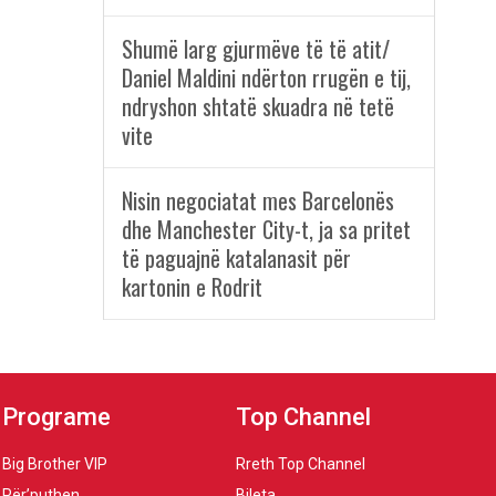
Shumë larg gjurmëve të të atit/
Daniel Maldini ndërton rrugën e tij,
ndryshon shtatë skuadra në tetë
vite
Nisin negociatat mes Barcelonës
dhe Manchester City-t, ja sa pritet
të paguajnë katalanasit për
kartonin e Rodrit
Programe
Top Channel
Big Brother VIP
Rreth Top Channel
Për’puthen
Bileta