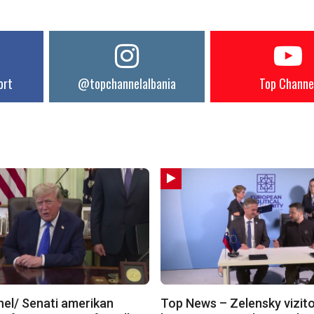
ort
@topchannelalbania
Top Channe
el/ Senati amerikan
Top News – Zelensky vizit