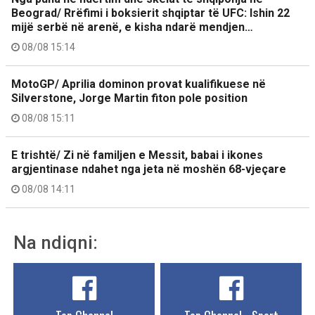
Beograd/ Rrëfimi i boksierit shqiptar të UFC: Ishin 22
mijë serbë në arenë, e kisha ndarë mendjen…
08/08 15:14
MotoGP/ Aprilia dominon provat kualifikuese në
Silverstone, Jorge Martin fiton pole position
08/08 15:11
E trishtë/ Zi në familjen e Messit, babai i ikones
argjentinase ndahet nga jeta në moshën 68-vjeçare
08/08 14:11
Na ndiqni: