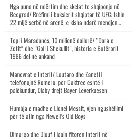
Nga puna në ndërtim dhe skelat te shqiponja në
Beograd/ Rrëfimi i boksierit shqiptar të UFC: Ishin
22 mijë serbë në arenë, e kisha ndarë mendjen…
Topi i Maradonës, 10 milionë dollarë/ “Dora e
Zotit” dhe “Goli i Shekullit”, historia e Botërorit
1986 del në ankand
Manovrat e Interit/ Lautaro dhe Zanetti
telefonojnë Romero, por Oaktree është i
palëkundur, Diaby drejt Bayer Leverkuesen
Humbja e madhe e Lionel Messit, vjen ngushëllimi
për të atin nga Newell’s Old Boys
Dimarco dhe Diouf i japin fitoren Interit në