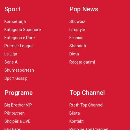
Sport
Pop News
Kombëtarja
Showbiz
Kategoria Superiore
Lifestyle
Kategoria e Parë
Fashion
Premier League
Shëndeti
La Liga
Dieta
Serie A
Receta gatimi
Shumësportësh
Sport Gossip
Programe
Top Channel
Big Brother VIP
Rreth Top Channel
Për’puthen
Bileta
Shqipëria LIVE
Kontakt
Fiks Fare
Puno në Top Channel