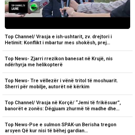
Top Channel/ Vrasja e ish-ushtarit, zv. drejtori i
Hetimit: Konflikt i mbartur mes shokësh, prej…
Top News- Zjarri rrezikon banesat në Krujë, nis
ndërhyrja me helikopterë
Top News- Tre vëllezër i vënë tritol të moshuarit.
Sherri për mobilje, autorët në kërkim
Top Channel/ Vrasja në Korçë/ “Jemi të frikësuar”,
banorët e zonës: Dëgjuam zhurmë të madhe dhe…
Top News-Pse e sulmon SPAK-un Berisha tregon
arsyen Që kur nisi të bëhej gardian…