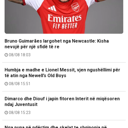
Bruno Guimarães largohet nga Newcastle: Kisha
nevojë për një sfidë të re
08/08 18:03
Humbja e madhe e Lionel Messit, vjen ngushëllimi për
të atin nga Newell’s Old Boys
08/08 15:51
Dimarco dhe Diouf i japin fitoren Interit në miqësoren
ndaj Juventusit
08/08 15:23
Nga puna në ndërtim dhe skelat te shqiponja në