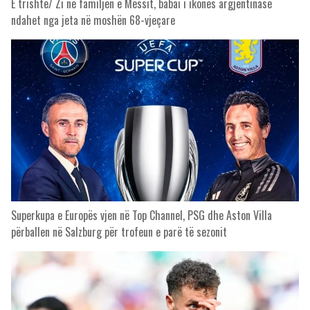
E trishtë/ Zi në familjen e Messit, babai i ikones argjentinase
ndahet nga jeta në moshën 68-vjeçare
Superkupa e Europës vjen në Top Channel, PSG dhe Aston Villa
përballen në Salzburg për trofeun e parë të sezonit