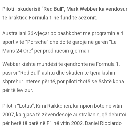
Piloti i skuderisë “Red Bull”, Mark Webber ka vendosur
të braktisë Formula 1 në fund të sezonit.
Australiani 36-vjeçar po bashkohet me programin e ri
sportiv të “Porsche” dhe do të garojë në garën “Le
Mans 24 Orë” për prodhuesin gjerman.
Webber kishte mundësi të qëndronte në Formula 1,
pasi si “Red Bull” ashtu dhe skuderi të tjera kishin
shprehur interes për të, por piloti thotë se është koha
për të lëvizur.
Piloti i “Lotus”, Kimi Raikkonen, kampion bote në vitin
2007, ka gjasa të zëvendësojë australianin, që debutoi
për herë të parë në F1 në vitin 2002. Daniel Ricciardo