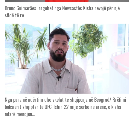
Bruno Guimarães largohet nga Newcastle: Kisha nevojë për një
sfidë të re
Nga puna në ndërtim dhe skelat te shqiponja në Beograd/ Rrëfimi i
boksierit shqiptar të UFC: Ishin 22 mijë serbë në arenë, e kisha
ndarë mendjen…