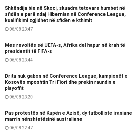
Shkëndija bie në Skoci, skuadra tetovare humbet në
sfidën e parë ndaj Hibernian në Conference League,
kualifikimi zgjidhet në sfidën e kthimit
06/08 23:47
Mes revoltës së UEFA-s, Afrika del hapur në krah të
presidentit të FIFA-s
06/08 23:44
Drita nuk gabon në Conference League, kampionët e
Kosovës mposhtin Tri Fiori dhe prekin raundin e
playoffit
06/08 23:20
Pas protestës në Kupën e Azisë, dy futbolliste iraniane
marrin nënshtetësinë australiane
06/08 22:47