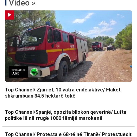
Video »
Top Channel/ Zjarret, 10 vatra ende aktive/ Flakët
shkrumbuan 34.5 hektarë tokë
Top Channel/Spanjë, opozita bllokon qeverinë/ Lufta
politike lë në rrugë 1000 fëmijë marokenë
Top Channel/ Protesta e 68-të në Tiranë/ Protestuesit