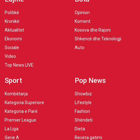
Politikë
Opinion
Kronikë
Koment
Aktualitet
Kosova dhe Rajoni
Ekonomi
Shkencë dhe Teknologji
Sociale
Auto
Video
Top News LIVE
Sport
Pop News
Kombëtarja
Showbiz
Kategoria Superiore
Lifestyle
Kategoria e Parë
Fashion
Premier League
Shëndeti
La Liga
Dieta
Serie A
Receta gatimi