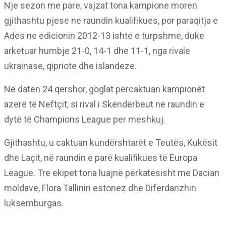
Nje sezon me pare, vajzat tona kampione moren
gjithashtu pjese ne raundin kualifikues, por paraqitja e
Ades ne edicionin 2012-13 ishte e turpshme, duke
arketuar humbje 21-0, 14-1 dhe 11-1, nga rivale
ukrainase, qipriote dhe islandeze.
Në datën 24 qershor, goglat përcaktuan kampionët
azerë të Neftçit, si rival i Skëndërbeut në raundin e
dytë të Champions League per meshkuj.
Gjithashtu, u caktuan kundërshtarët e Teutës, Kukësit
dhe Laçit, në raundin e parë kualifikues të Europa
League. Tre ekipet tona luajnë përkatësisht me Dacian
moldave, Flora Tallinin estonez dhe Diferdanzhin
luksemburgas.