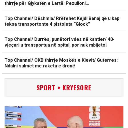
thirrje për Gjykatën e Lartë: Pezulloni…
Top Channel/ Dëshmia/ Rrëfehet Kejdi Banaj që u kap
teksa transportonte 4 pistoleta “Glock”
Top Channel/ Durrës, punëtori vdes në kantier/ 40-
vjeçari u transportua në spital, por nuk mbijetoi
Top Channel/ OKB thirrje Moskës e Kievit/ Guterres:
Ndalni sulmet me raketa e dronë
SPORT • KRYESORE