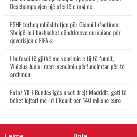
Deschamps vjen një ofertë e majme
FSHF tërheq mbështetjen për Gianni Infantinon,
Shqipëria i bashkohet qëndrimeve europiane për
qeverisjen e FIFA-s
I befasoi të gjithë me veprimin e tij të fundit,
Vinicius Junior merr vendimin përfundimtar për të
ardhmen
Foto/ Ylli i Bundesligës niset drejt Madridit, gati të
bëhet lojtari më i ri i Realit për 140 milionë euro
Lajme
Bota