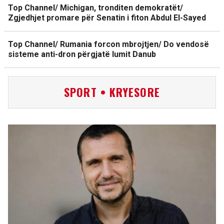
Top Channel/ Michigan, tronditen demokratët/
Zgjedhjet promare për Senatin i fiton Abdul El-Sayed
Top Channel/ Rumania forcon mbrojtjen/ Do vendosë
sisteme anti-dron përgjatë lumit Danub
SPORT • KRYESORE