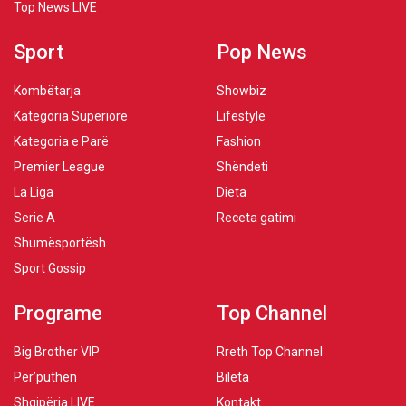
Top News LIVE
Sport
Pop News
Kombëtarja
Showbiz
Kategoria Superiore
Lifestyle
Kategoria e Parë
Fashion
Premier League
Shëndeti
La Liga
Dieta
Serie A
Receta gatimi
Shumësportësh
Sport Gossip
Programe
Top Channel
Big Brother VIP
Rreth Top Channel
Për’puthen
Bileta
Shqipëria LIVE
Kontakt