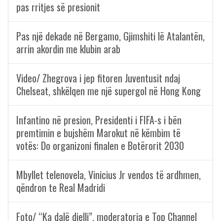
pas rritjes së presionit
Pas një dekade në Bergamo, Gjimshiti lë Atalantën,
arrin akordin me klubin arab
Video/ Zhegrova i jep fitoren Juventusit ndaj
Chelseat, shkëlqen me një supergol në Hong Kong
Infantino në presion, Presidenti i FIFA-s i bën
premtimin e bujshëm Marokut në këmbim të
votës: Do organizoni finalen e Botërorit 2030
Mbyllet telenovela, Vinicius Jr vendos të ardhmen,
qëndron te Real Madridi
Foto/ “Ka dalë dielli”, moderatorja e Top Channel