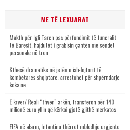
ME TË LEXUARAT
Makth për Igli Taren pas përfundimit të funeralit
të Baresit, hajdutët i grabisin çantën me sendet
personale në tren
Kthesë dramatike në jetën e ish-lojtarit të
kombëtares shqiptare, arrestohet për shpërndarje
kokaine
E kryer/ Reali “thyen” arkën, transferon për 140
milionë euro yllin që kërkoi gjatë gjithë merkatos
FIFA në alarm, Infantino thërret mbledhje urgjente