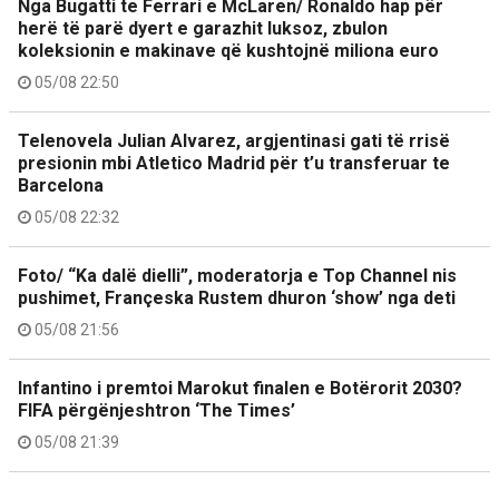
Nga Bugatti te Ferrari e McLaren/ Ronaldo hap për
herë të parë dyert e garazhit luksoz, zbulon
koleksionin e makinave që kushtojnë miliona euro
05/08 22:50
Telenovela Julian Alvarez, argjentinasi gati të rrisë
presionin mbi Atletico Madrid për t’u transferuar te
Barcelona
05/08 22:32
Foto/ “Ka dalë dielli”, moderatorja e Top Channel nis
pushimet, Françeska Rustem dhuron ‘show’ nga deti
05/08 21:56
Infantino i premtoi Marokut finalen e Botërorit 2030?
FIFA përgënjeshtron ‘The Times’
05/08 21:39