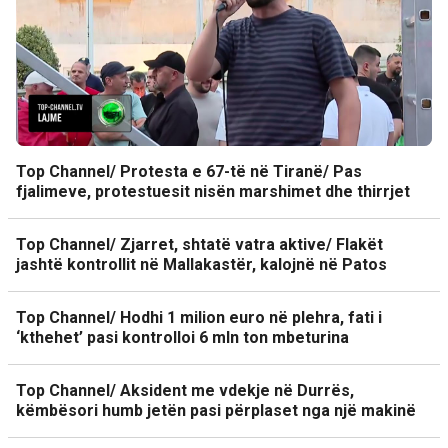
Top Channel/ Protesta e 67-të në Tiranë/ Pas
fjalimeve, protestuesit nisën marshimet dhe thirrjet
Top Channel/ Zjarret, shtatë vatra aktive/ Flakët
jashtë kontrollit në Mallakastër, kalojnë në Patos
Top Channel/ Hodhi 1 milion euro në plehra, fati i
‘kthehet’ pasi kontrolloi 6 mln ton mbeturina
Top Channel/ Aksident me vdekje në Durrës,
këmbësori humb jetën pasi përplaset nga një makinë