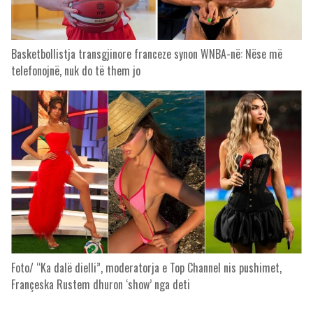
Basketbollistja transgjinore franceze synon WNBA-në: Nëse më
telefonojnë, nuk do të them jo
Foto/ “Ka dalë dielli”, moderatorja e Top Channel nis pushimet,
Françeska Rustem dhuron ‘show’ nga deti