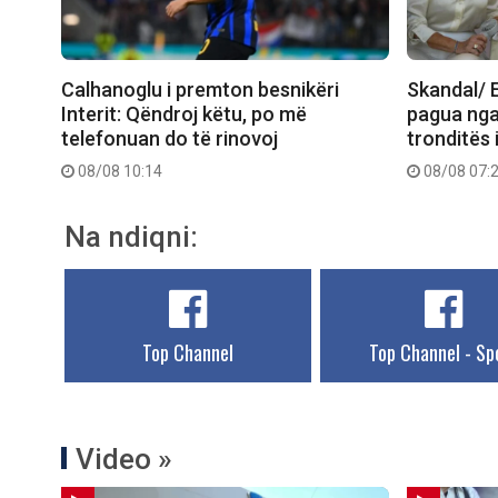
Calhanoglu i premton besnikëri
Skandal/ E
Interit: Qëndroj këtu, po më
pagua nga
telefonuan do të rinovoj
tronditës 
08/08 10:14
08/08 07:
Na ndiqni:
Top Channel
Top Channel - Sp
Video »