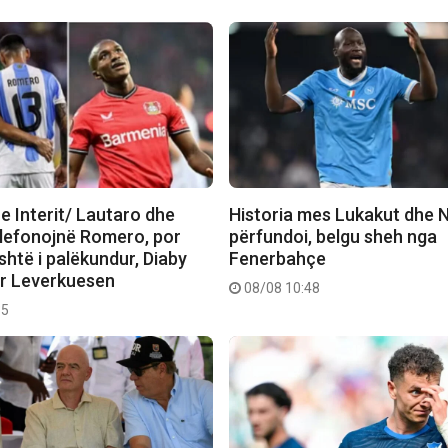
e Interit/ Lautaro dhe
Historia mes Lukakut dhe N
elefonojnë Romero, por
përfundoi, belgu sheh nga
htë i palëkundur, Diaby
Fenerbahçe
er Leverkuesen
08/08 10:48
35