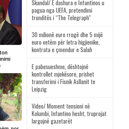
Skandal/ E dashura e Infantinos u
pagua nga UEFA, pretendimi
tronditës i “The Telegraph”
30 milionë euro rrogë dhe 5 mijë
euro vetëm për letra higjienike,
kontrata e çmendur e Salah
iton
unimi
a
E pabesueshme, dështojnë
kontrollet mjekësore, prishet
transferimi i Fisnik Asllanit te
Leipzig
Video/ Moment tensioni në
Kolumbi, Infantino hesht, truprojat
largojnë gazetarët
shëm, por