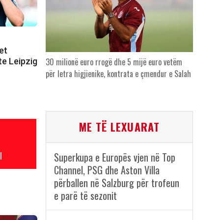
et
 te Leipzig
30 milionë euro rrogë dhe 5 mijë euro vetëm
për letra higjienike, kontrata e çmendur e Salah
ME TË LEXUARAT
l
Superkupa e Europës vjen në Top
Channel, PSG dhe Aston Villa
përballen në Salzburg për trofeun
e parë të sezonit