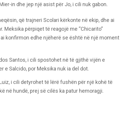
ier-in dhe jep një asist për Jo, i cili nuk gabon.
ësin, që trajneri Scolari kërkonte në ekip, dhe ai
ar. Meksika përpiqet të reagojë me “Chicarito”
 ai konfirmon edhe njëherë se është në një moment
 Santos, i cili spostohet në të gjithë vijën e
er e Salcido, por Meksika nuk ia del dot.
uiz, i cili detyrohet të lërë fushën për një kohë të
akë në hundë, prej së cilës ka patur hemoragji.