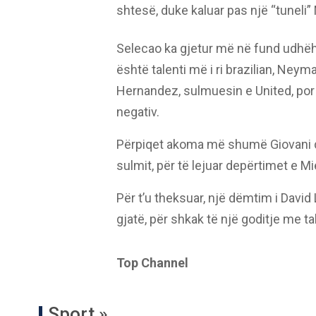
shtesë, duke kaluar pas një “tuneli” M
Selecao ka gjetur më në fund udhëheq
është talenti më i ri brazilian, Neym
Hernandez, sulmuesin e United, por
negativ.
Përpiqet akoma më shumë Giovani dos
sulmit, për të lejuar depërtimet e Mi
Për t’u theksuar, një dëmtim i David L
gjatë, për shkak të një goditje me t
Top Channel
Sport »