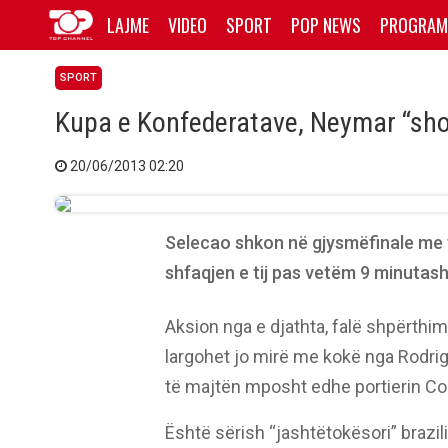
LAJME
VIDEO
SPORT
POP NEWS
PROGRAM
SPORT
Kupa e Konfederatave, Neymar “sh
20/06/2013 02:20
Selecao shkon në gjysmëfinale me f
shfaqjen e tij pas vetëm 9 minutash
Aksion nga e djathta, falë shpërthimit
largohet jo mirë me kokë nga Rodrigu
të majtën mposht edhe portierin Co
Është sërish “jashtëtokësori” brazilia