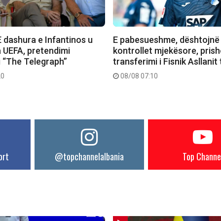
 dashura e Infantinos u
E pabesueshme, dështojnë
 UEFA, pretendimi
kontrollet mjekësore, prish
i “The Telegraph”
transferimi i Fisnik Asllanit
20
08/08 07:10
ort
@topchannelalbania
Top Channe