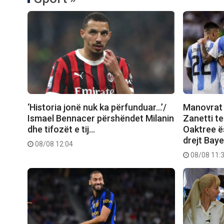
‘Historia jonë nuk ka përfunduar…’/
Manovrat 
Ismael Bennacer përshëndet Milanin
Zanetti t
dhe tifozët e tij…
Oaktree ës
drejt Bay
08/08 12:04
08/08 11: