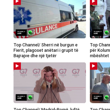
Top Channel/ Sherri në burgun e
Top Chann
Fierit, plagoset anëtari i grupit të
për Kolum
Bajrajve dhe një tjetër
mbështet p
Top Channel/ Madrid-Romë, luftë
Top Chann