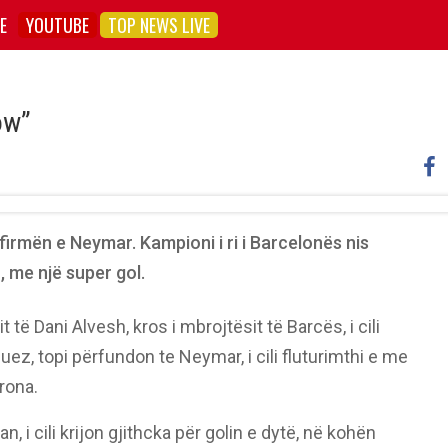
E
YOUTUBE
TOP NEWS LIVE
ow”
irmën e Neymar. Kampioni i ri i Barcelonës nis
, me një super gol.
 të Dani Alvesh, kros i mbrojtësit të Barcës, i cili
ez, topi përfundon te Neymar, i cili fluturimthi e me
rona.
n, i cili krijon gjithcka për golin e dytë, në kohën