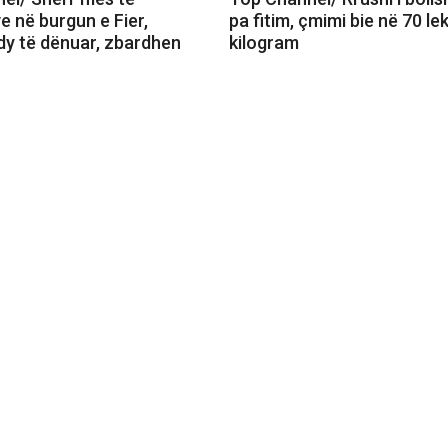
e në burgun e Fier,
pa fitim, çmimi bie në 70 le
dy të dënuar, zbardhen
kilogram