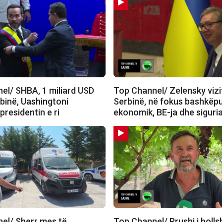
el/ SHBA, 1 miliard USD
Top Channel/ Zelensky viz
binë, Uashingtoni
Serbinë, në fokus bashkëp
residentin e ri
ekonomik, BE-ja dhe siguri
el/ Sherr mes të
Top Channel/ Rrushi i boll