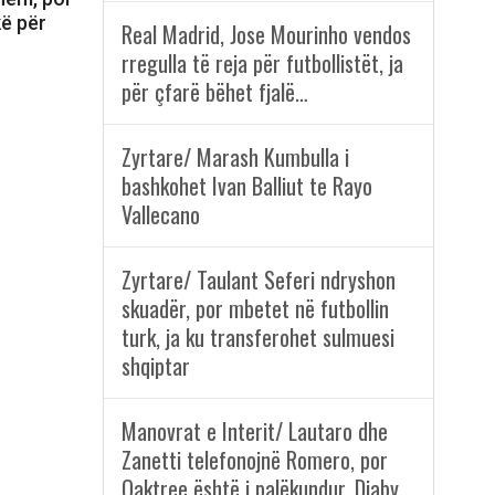
kë për
Real Madrid, Jose Mourinho vendos
rregulla të reja për futbollistët, ja
për çfarë bëhet fjalë…
Zyrtare/ Marash Kumbulla i
bashkohet Ivan Balliut te Rayo
Vallecano
Zyrtare/ Taulant Seferi ndryshon
skuadër, por mbetet në futbollin
turk, ja ku transferohet sulmuesi
shqiptar
Manovrat e Interit/ Lautaro dhe
Zanetti telefonojnë Romero, por
Oaktree është i palëkundur, Diaby