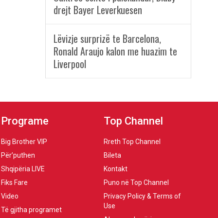
drejt Bayer Leverkuesen
Lëvizje surprizë te Barcelona,
Ronald Araujo kalon me huazim te
Liverpool
Programe
Top Channel
Big Brother VIP
Rreth Top Channel
Për’puthen
Bileta
Shqipëria LIVE
Kontakt
Fiks Fare
Puno në Top Channel
Video
Privacy Policy & Terms of
Use
Të gjitha programet