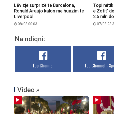
Lëvizje surprizë te Barcelona,
Topi mitik
Ronald Araujo kalon me huazim te
e Zotit’ d
Liverpool
2.5 mln do
08/08 00:03
07/08 23:
Na ndiqni:
Top Channel
Top Channel - Sp
Video »