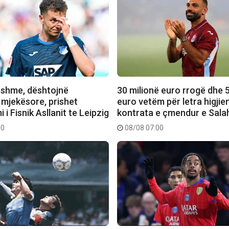
shme, dështojnë
30 milionë euro rrogë dhe 5
 mjekësore, prishet
euro vetëm për letra higjien
 i Fisnik Asllanit te Leipzig
kontrata e çmendur e Sala
10
08/08 07:00