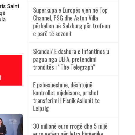
ris Saint
Superkupa e Europës vjen në Top
 që
Channel, PSG dhe Aston Villa
ola
përballen në Salzburg për trofeun
e parë të sezonit
Skandal/ E dashura e Infantinos u
pagua nga UEFA, pretendimi
tronditës i “The Telegraph”
l
E pabesueshme, dështojnë
kontrollet mjekësore, prishet
transferimi i Fisnik Asllanit te
Leipzig
30 milionë euro rrogë dhe 5 mijë
euro vetëm për letra higjienike,