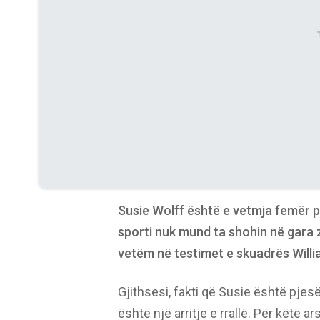
Susie Wolff është e vetmja femër pi
sporti nuk mund ta shohin në gara 
vetëm në testimet e skuadrës Willi
Gjithsesi, fakti që Susie është pjes
është një arritje e rrallë. Për këtë