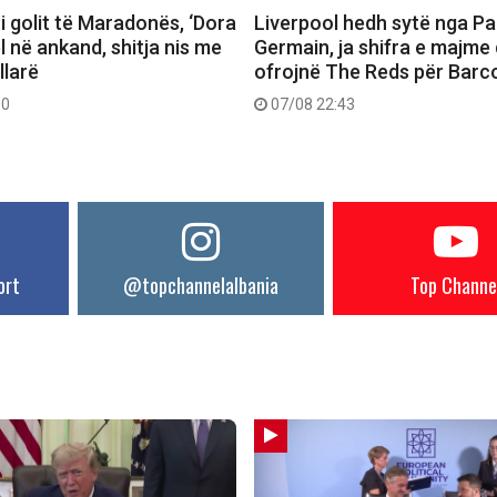
 i golit të Maradonës, ‘Dora
Liverpool hedh sytë nga Pa
el në ankand, shitja nis me
Germain, ja shifra e majme
llarë
ofrojnë The Reds për Barc
30
07/08 22:43
ort
@topchannelalbania
Top Channe