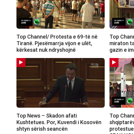
Top Channel/ Protesta e 69-të në
Top Chann
Tiranë. Pjesëmarrja vijon e ulët,
miraton t
kërkesat nuk ndryshojnë
gazin e i
Top News – Skadon afati
Top Chann
Kushtetues. Por, Kuvendi i Kosovën
shqiptarëv
shtyn sërish seancën
protestue