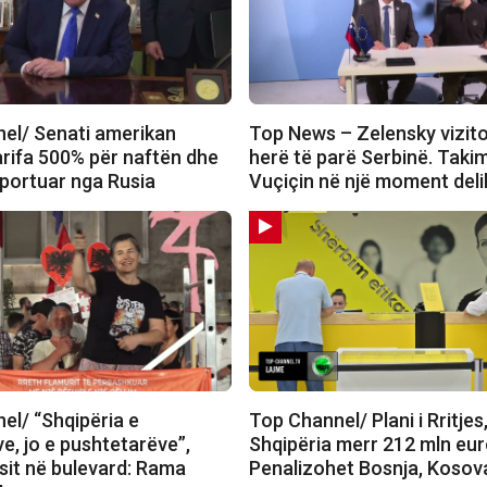
el/ Senati amerikan
Top News – Zelensky vizit
arifa 500% për naftën dhe
herë të parë Serbinë. Tak
mportuar nga Rusia
Vuçiçin në një moment deli
el/ “Shqipëria e
Top Channel/ Plani i Rritjes
e, jo e pushtetarëve”,
Shqipëria merr 212 mln eur
sit në bulevard: Rama
Penalizohet Bosnja, Kosov