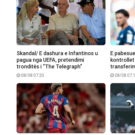
Skandal/ E dashura e Infantinos u
E pabesue
pagua nga UEFA, pretendimi
kontrollet
tronditës i “The Telegraph”
transferimi
08/08 07:20
08/08 07: