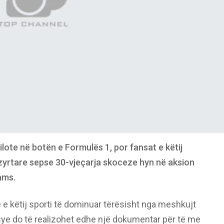
lote në botën e Formulës 1, por fansat e këtij
zyrtare sepse 30-vjeçarja skoceze hyn në aksion
ams.
ë e këtij sporti të dominuar tërësisht nga meshkujt
 arsye do të realizohet edhe një dokumentar për të me