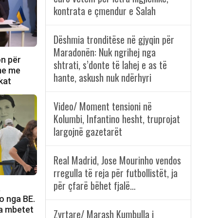
kontrata e çmendur e Salah
Dëshmia tronditëse në gjyqin për
Maradonën: Nuk ngrihej nga
on për
shtrati, s’donte të lahej e as të
ime me
hante, askush nuk ndërhyri
kat
Video/ Moment tensioni në
Kolumbi, Infantino hesht, truprojat
largojnë gazetarët
Real Madrid, Jose Mourinho vendos
rregulla të reja për futbollistët, ja
për çfarë bëhet fjalë…
,
o nga BE.
a mbetet
Zyrtare/ Marash Kumbulla i