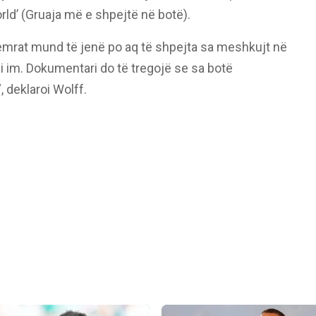
rld’ (Gruaja më e shpejtë në botë).
femrat mund të jenë po aq të shpejta sa meshkujt në
i im. Dokumentari do të tregojë se sa botë
 deklaroi Wolff.