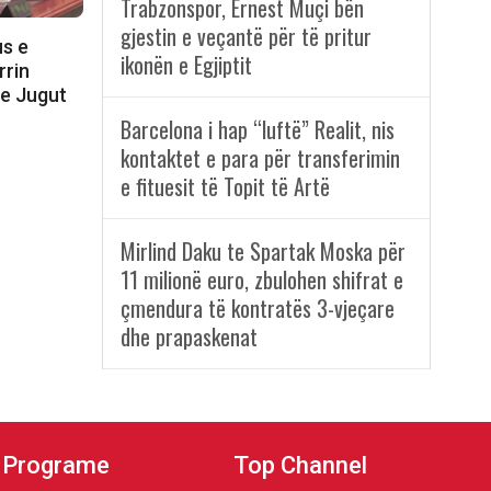
Trabzonspor, Ernest Muçi bën
gjestin e veçantë për të pritur
us e
ikonën e Egjiptit
rrin
 e Jugut
Barcelona i hap “luftë” Realit, nis
kontaktet e para për transferimin
e fituesit të Topit të Artë
Mirlind Daku te Spartak Moska për
11 milionë euro, zbulohen shifrat e
çmendura të kontratës 3-vjeçare
dhe prapaskenat
Programe
Top Channel