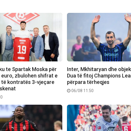
aku te Spartak Moska për
Inter, Mkhitaryan dhe objektiv
 euro, zbulohen shifrat e
Dua të fitoj Champions Le
të kontratës 3-vjeçare
përpara tërheqjes
skenat
06/08 11:50
00