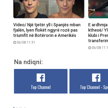
Video/ Një tjetër yll i Spanjës mban
E ardhmja 
fjalën, lyen flokët ngjyrë rozë pas
kthesë/ Yl
triumfit në Botërorin e Amerikës
klubi i Pr
transferim
06/08 11:31
06/08 11:
Na ndiqni:
Top Channel
Top Channel - Sp