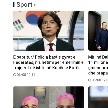
Sport »
E papritur/ Policia bastis zyrat e
Mirlind D
Federatës, nis hetimi për emërimin e
11 milionë
trajnerit që ishte në Kupën e Botës
çmendura 
dhe prapa
06/08 12:11
06/08 12: