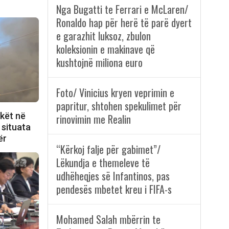
Nga Bugatti te Ferrari e McLaren/
Ronaldo hap për herë të parë dyert
e garazhit luksoz, zbulon
koleksionin e makinave që
kushtojnë miliona euro
Foto/ Vinicius kryen veprimin e
papritur, shtohen spekulimet për
kët në
rinovimin me Realin
 situata
ër
“Kërkoj falje për gabimet”/
Lëkundja e themeleve të
udhëheqjes së Infantinos, pas
pendesës mbetet kreu i FIFA-s
Mohamed Salah mbërrin te