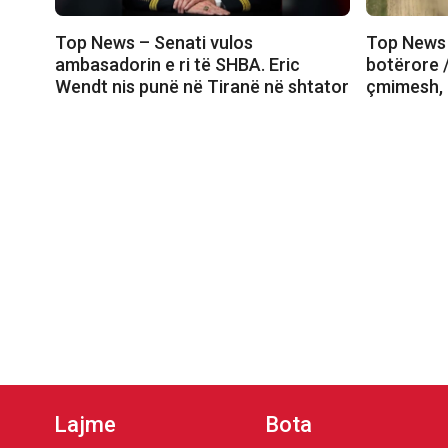
Top News – Senati vulos
Top News 
ambasadorin e ri të SHBA. Eric
botërore /
Wendt nis punë në Tiranë në shtator
çmimesh, 
Lajme
Bota