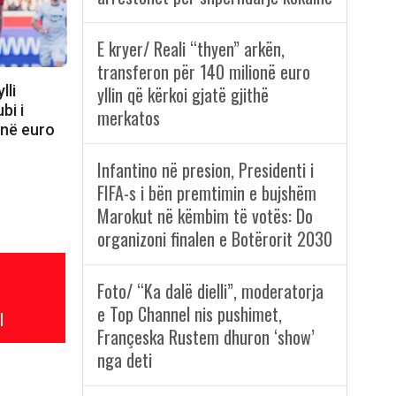
E kryer/ Reali “thyen” arkën,
transferon për 140 milionë euro
lli
yllin që kërkoi gjatë gjithë
bi i
merkatos
onë euro
Infantino në presion, Presidenti i
FIFA-s i bën premtimin e bujshëm
Marokut në këmbim të votës: Do
organizoni finalen e Botërorit 2030
Foto/ “Ka dalë dielli”, moderatorja
e Top Channel nis pushimet,
l
Françeska Rustem dhuron ‘show’
nga deti