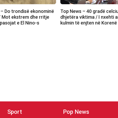
– Do trondisë ekonominë
Top News – 40 gradë celci
 Mot ekstrem dhe rritje
dhjetëra viktima / I nxehti a
pasojat e El Nino-s
kulmin të enjten në Korenë
Sport
Pop News