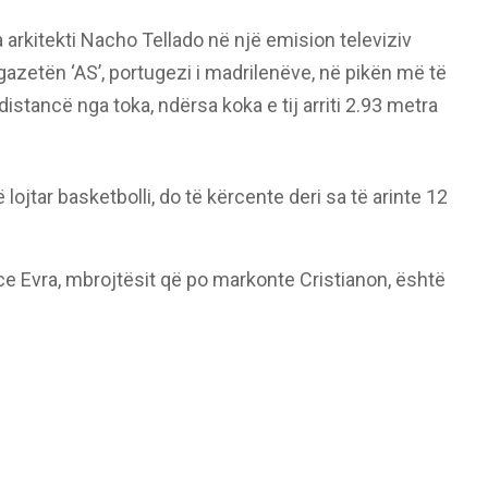
a arkitekti Nacho Tellado në një emision televiziv
 gazetën ‘AS’, portugezi i madrilenëve, në pikën më të
distancë nga toka, ndërsa koka e tij arriti 2.93 metra
ë lojtar basketbolli, do të kërcente deri sa të arinte 12
ce Evra, mbrojtësit që po markonte Cristianon, është