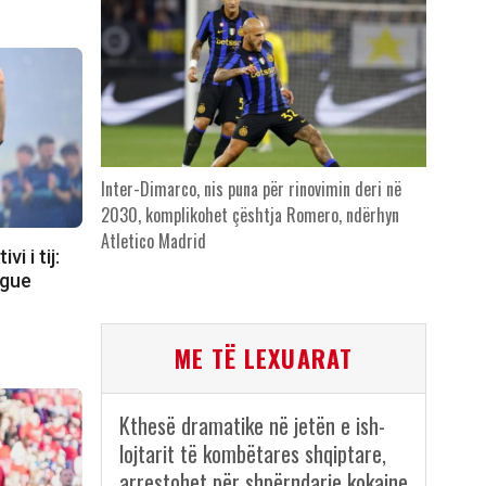
Inter-Dimarco, nis puna për rinovimin deri në
2030, komplikohet çështja Romero, ndërhyn
Atletico Madrid
i i tij:
ague
ME TË LEXUARAT
Kthesë dramatike në jetën e ish-
lojtarit të kombëtares shqiptare,
arrestohet për shpërndarje kokaine