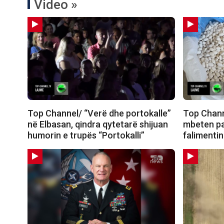
Video »
Top Channel/ “Verë dhe portokalle”
Top Channe
në Elbasan, qindra qytetarë shijuan
mbeten pa
humorin e trupës “Portokalli”
falimentin