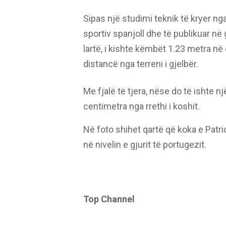
Sipas një studimi teknik të kryer ng
sportiv spanjoll dhe të publikuar në
lartë, i kishte këmbët 1.23 metra në 
distancë nga terreni i gjelbër.
Me fjalë të tjera, nëse do të ishte nj
centimetra nga rrethi i koshit.
Në foto shihet qartë që koka e Patri
në nivelin e gjurit të portugezit.
Top Channel