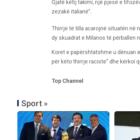
Gjatë këtij takimi, një pjesë e tifo
zezakë italianë”.
Thirrje të tilla acarojnë situatën 
dy skuadrat e Milanos të përballen n
Koret e papërshtatshme u dënuan edh
për këto thirrje raciste” dhe kërkoi
Top Channel
Sport »