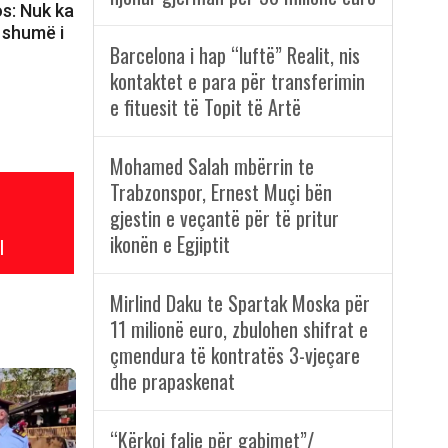
s: Nuk ka
 shumë i
Barcelona i hap “luftë” Realit, nis
kontaktet e para për transferimin
e fituesit të Topit të Artë
Mohamed Salah mbërrin te
Trabzonspor, Ernest Muçi bën
gjestin e veçantë për të pritur
ikonën e Egjiptit
l
Mirlind Daku te Spartak Moska për
11 milionë euro, zbulohen shifrat e
çmendura të kontratës 3-vjeçare
dhe prapaskenat
“Kërkoj falje për gabimet”/