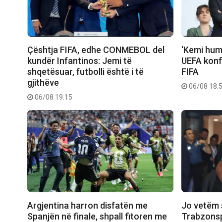
Çështja FIFA, edhe CONMEBOL del
‘Kemi humb
kundër Infantinos: Jemi të
UEFA konfi
shqetësuar, futbolli është i të
FIFA
gjithëve
06/08 18:
06/08 19:15
Argjentina harron disfatën me
Jo vetëm 
Spanjën në finale, shpall fitoren me
Trabzonsp