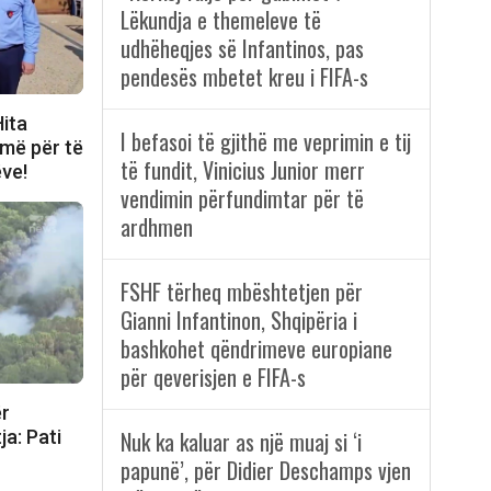
Lëkundja e themeleve të
udhëheqjes së Infantinos, pas
pendesës mbetet kreu i FIFA-s
Hita
I befasoi të gjithë me veprimin e tij
jmë për të
të fundit, Vinicius Junior merr
ëve!
vendimin përfundimtar për të
ardhmen
FSHF tërheq mbështetjen për
Gianni Infantinon, Shqipëria i
bashkohet qëndrimeve europiane
për qeverisjen e FIFA-s
ër
ja: Pati
Nuk ka kaluar as një muaj si ‘i
papunë’, për Didier Deschamps vjen