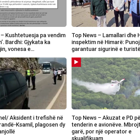
– Kushtetuesja pa vendim
Top News – Lamallari dhe 
n’. Bardhi: Gjykata ka
inspektim në Himarë: Puno
gjin, vonesa e…
garantuar sigurinë e turist
l/ Aksident i trefishë në
Top News – Akuzat e PD p
randë-Ksamil, plagosen dy
tenderin e avionëve. Mbrojt
anjollë
garë, por një operator e
skualifikuam