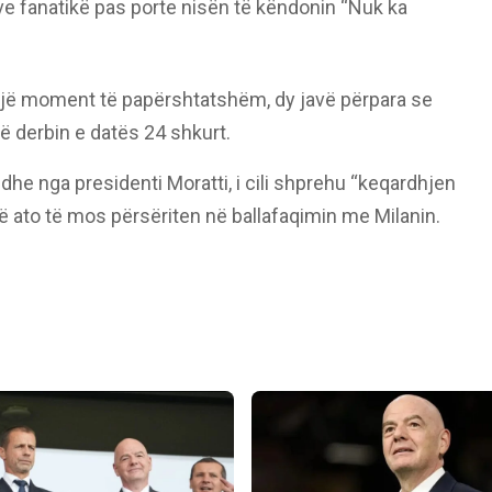
zëve fanatikë pas porte nisën të këndonin “Nuk ka
në një moment të papërshtatshëm, dy javë përpara se
ë derbin e datës 24 shkurt.
e nga presidenti Moratti, i cili shprehu “keqardhjen
 që ato të mos përsëriten në ballafaqimin me Milanin.