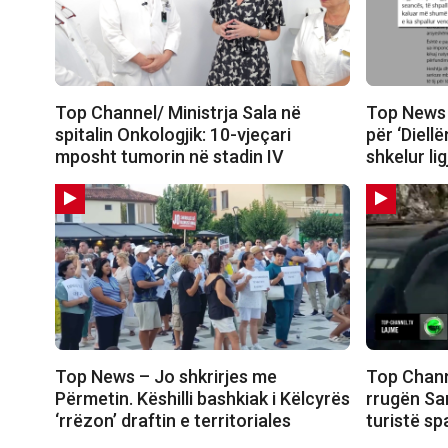
Top Channel/ Ministrja Sala në
Top News 
spitalin Onkologjik: 10-vjeçari
për ‘Diellë
mposht tumorin në stadin IV
shkelur li
Top News – Jo shkrirjes me
Top Channe
Përmetin. Këshilli bashkiak i Këlcyrës
rrugën Sa
‘rrëzon’ draftin e territoriales
turistë sp