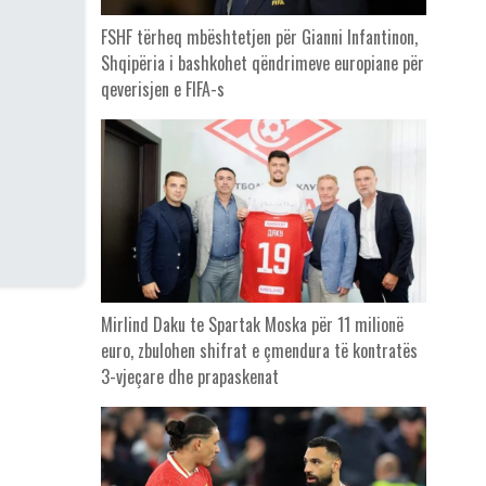
FSHF tërheq mbështetjen për Gianni Infantinon,
Shqipëria i bashkohet qëndrimeve europiane për
qeverisjen e FIFA-s
Mirlind Daku te Spartak Moska për 11 milionë
euro, zbulohen shifrat e çmendura të kontratës
3-vjeçare dhe prapaskenat