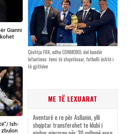
ër Gianni
hkohet
Çështja FIFA, edhe CONMEBOL del kundër
Infantinos: Jemi të shqetësuar, futbolli është i
të gjithëve
ME TË LEXUARAT
Aventurë e re për Asllanin, ylli
shqiptar transferohet te klubi i
të”/ Ish-
d zbulon
njohur gjerman për 30 milionë euro