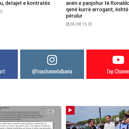
u, detajet e kontratës
anën e panjohur të Ronaldo
qenë kurrë arrogant, është
50
përulur
06/08 15:35
ort
@topchannelalbania
Top Channe