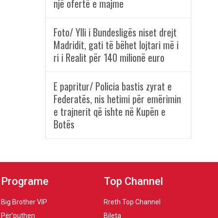
një ofertë e majme
Foto/ Ylli i Bundesligës niset drejt
Madridit, gati të bëhet lojtari më i
ri i Realit për 140 milionë euro
E papritur/ Policia bastis zyrat e
Federatës, nis hetimi për emërimin
e trajnerit që ishte në Kupën e
Botës
Programe
Top Channel
Big Brother VIP
Rreth Top Channel
Për’puthen
Bileta