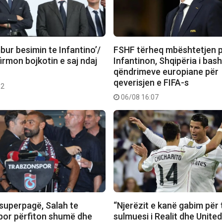
ur besimin te Infantino’/
FSHF tërheq mbështetjen p
rmon bojkotin e saj ndaj
Infantinon, Shqipëria i bas
qëndrimeve europiane për
qeverisjen e FIFA-s
52
06/08 16:07
superpagë, Salah te
“Njerëzit e kanë gabim për 
or përfiton shumë dhe
sulmuesi i Realit dhe Unite