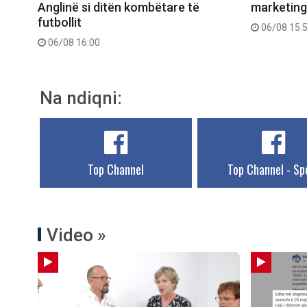
Anglinë si ditën kombëtare të
marketing
futbollit
06/08 15:
06/08 16:00
Na ndiqni:
Top Channel
Top Channel - Sp
Video »