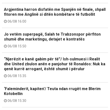
Argjentina harron disfatën me Spanjën në finale, shpall
fitoren me Anglinë si ditën kombëtare të futbollit
06/08 16:00
Jo vetëm superpagë, Salah te Trabzonspor përfiton
shumë dhe marketingu, detajet e kontratës
06/08 15:50
“Njerëzit e kanë gabim për të”/ Ish-sulmuesi i Realit
dhe United zbulon anën e panjohur të Ronaldos: Nuk ka
qenë kurrë arrogant, është shumë i përulur
06/08 15:35
‘Faleminderit, kapiten’/ Teuta ndan rrugët me Blerim
Kotobellin
06/08 15:30