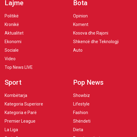
Lajme
Bota
Politikë
Opinion
Kronikë
Koment
Aktualitet
Kosova dhe Rajoni
Ekonomi
Shkencë dhe Teknologji
Sociale
Auto
Video
Top News LIVE
Sport
Pop News
Kombëtarja
Showbiz
Kategoria Superiore
Lifestyle
Kategoria e Parë
Fashion
Premier League
Shëndeti
La Liga
Dieta