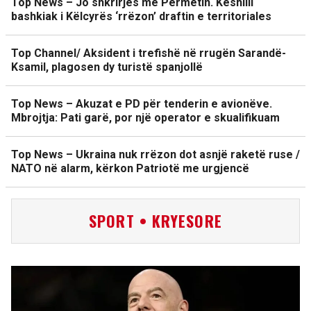
Top News – Jo shkrirjes me Përmetin. Këshilli
bashkiak i Këlcyrës ‘rrëzon’ draftin e territoriales
Top Channel/ Aksident i trefishë në rrugën Sarandë-
Ksamil, plagosen dy turistë spanjollë
Top News – Akuzat e PD për tenderin e avionëve.
Mbrojtja: Pati garë, por një operator e skualifikuam
Top News – Ukraina nuk rrëzon dot asnjë raketë ruse /
NATO në alarm, kërkon Patriotë me urgjencë
SPORT • KRYESORE