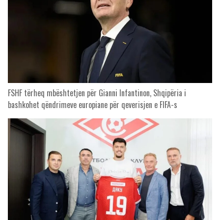
FSHF tërheq mbështetjen për Gianni Infantinon, Shqipëria i
bashkohet qëndrimeve europiane për qeverisjen e FIFA-s