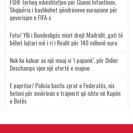
FSHF tërheq mbështetjen për Gianni Infantinon,
Shqipëria i bashkohet qëndrimeve europiane për
qeverisjen e FIFA-s
Foto/ Ylli i Bundesligës niset drejt Madridit, gati të
bëhet lojtari më i ri i Realit për 140 milionë euro
Nuk ka kaluar as një muaj si ‘i papunë’, për Didier
Deschamps vjen një ofertë e majme
E papritur/ Policia bastis zyrat e Federatës, nis
hetimi për emërimin e trajnerit që ishte në Kupën
e Botës