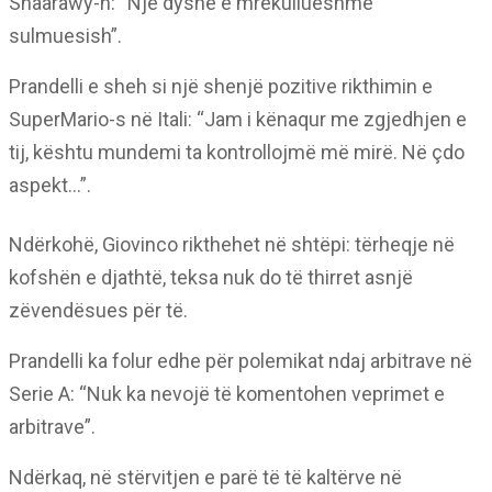
Shaarawy-n: “Një dyshe e mrekullueshme
sulmuesish”.
Prandelli e sheh si një shenjë pozitive rikthimin e
SuperMario-s në Itali: “Jam i kënaqur me zgjedhjen e
tij, kështu mundemi ta kontrollojmë më mirë. Në çdo
aspekt…”.
Ndërkohë, Giovinco rikthehet në shtëpi: tërheqje në
kofshën e djathtë, teksa nuk do të thirret asnjë
zëvendësues për të.
Prandelli ka folur edhe për polemikat ndaj arbitrave në
Serie A: “Nuk ka nevojë të komentohen veprimet e
arbitrave”.
Ndërkaq, në stërvitjen e parë të të kaltërve në