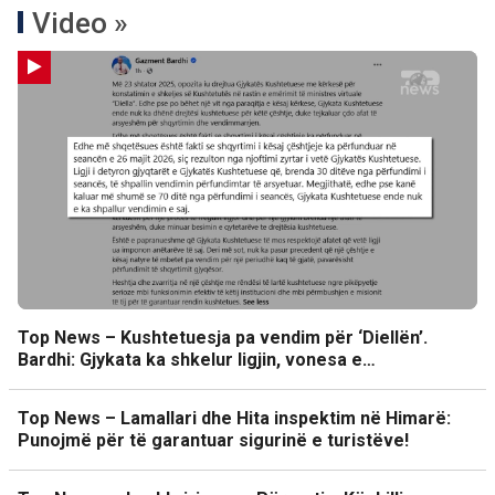
Video »
Top News – Kushtetuesja pa vendim për ‘Diellën’.
Bardhi: Gjykata ka shkelur ligjin, vonesa e…
Top News – Lamallari dhe Hita inspektim në Himarë:
Punojmë për të garantuar sigurinë e turistëve!