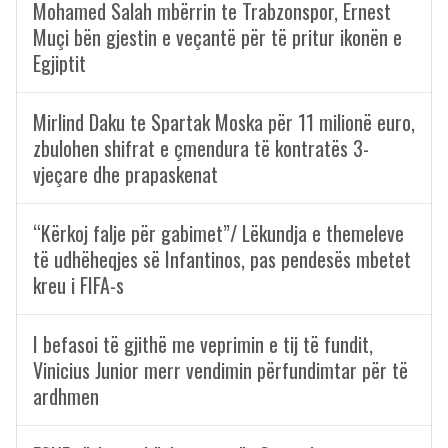
Mohamed Salah mbërrin te Trabzonspor, Ernest
Muçi bën gjestin e veçantë për të pritur ikonën e
Egjiptit
Mirlind Daku te Spartak Moska për 11 milionë euro,
zbulohen shifrat e çmendura të kontratës 3-
vjeçare dhe prapaskenat
“Kërkoj falje për gabimet”/ Lëkundja e themeleve
të udhëheqjes së Infantinos, pas pendesës mbetet
kreu i FIFA-s
I befasoi të gjithë me veprimin e tij të fundit,
Vinicius Junior merr vendimin përfundimtar për të
ardhmen