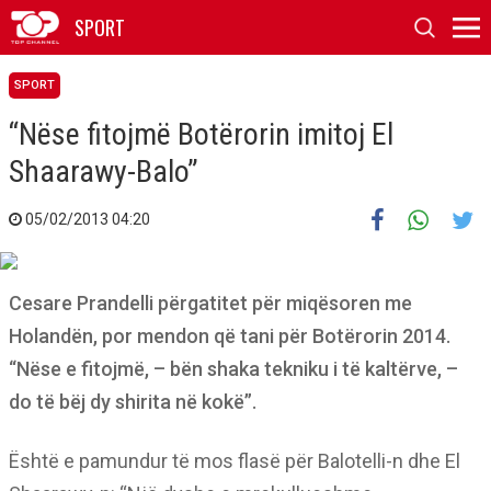
SPORT
SPORT
“Nëse fitojmë Botërorin imitoj El
Shaarawy-Balo”
05/02/2013 04:20
Cesare Prandelli përgatitet për miqësoren me
Holandën, por mendon që tani për Botërorin 2014.
“Nëse e fitojmë, – bën shaka tekniku i të kaltërve, –
do të bëj dy shirita në kokë”.
Është e pamundur të mos flasë për Balotelli-n dhe El