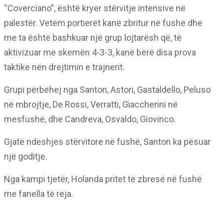
“Coverciano”, është kryer stërvitje intensive në
palestër. Vetëm portierët kanë zbritur në fushë dhe
me ta është bashkuar një grup lojtarësh që, të
aktivizuar me skemën 4-3-3, kanë bërë disa prova
taktike nën drejtimin e trajnerit.
Grupi përbëhej nga Santon, Astori, Gastaldello, Peluso
në mbrojtje, De Rossi, Verratti, Giaccherini në
mesfushë, dhe Candreva, Osvaldo, Giovinco.
Gjatë ndeshjes stërvitore në fushë, Santon ka pësuar
një goditje.
Nga kampi tjetër, Holanda pritet të zbresë në fushë
me fanella të reja.