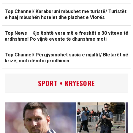
Top Channel/ Karaburuni mbushet me turistë/ Turistët
e huaj mbushën hotelet dhe plazhet e Vlorës
Top News – Kjo është vera më e freskët e 30 viteve të
ardhshme! Po vijnë evente të dhunshme moti
Top Channel/ Përgjysmohet sasia e mjaltit/ Bletarët në
krizë, moti dëmtoi prodhimin
SPORT • KRYESORE