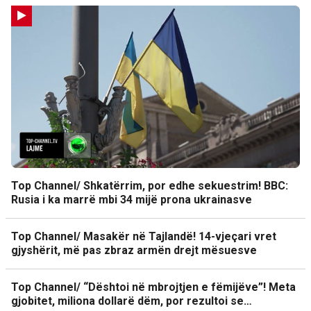
Top Channel/ Shkatërrim, por edhe sekuestrim! BBC:
Rusia i ka marrë mbi 34 mijë prona ukrainasve
Top Channel/ Masakër në Tajlandë! 14-vjeçari vret
gjyshërit, më pas zbraz armën drejt mësuesve
Top Channel/ “Dështoi në mbrojtjen e fëmijëve”! Meta
gjobitet, miliona dollarë dëm, por rezultoi se…