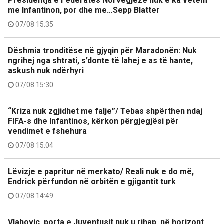
Presidentja e Federatës Norvegjeze nuk e ka vetëm
me Infantinon, por dhe me…Sepp Blatter
07/08 15:35
Dëshmia tronditëse në gjyqin për Maradonën: Nuk
ngrihej nga shtrati, s’donte të lahej e as të hante,
askush nuk ndërhyri
07/08 15:30
“Kriza nuk zgjidhet me falje”/ Tebas shpërthen ndaj
FIFA-s dhe Infantinos, kërkon përgjegjësi për
vendimet e fshehura
07/08 15:04
Lëvizje e papritur në merkato/ Reali nuk e do më,
Endrick përfundon në orbitën e gjigantit turk
07/08 14:49
Vlahovic, porta e Juventusit nuk u rihap, në horizont