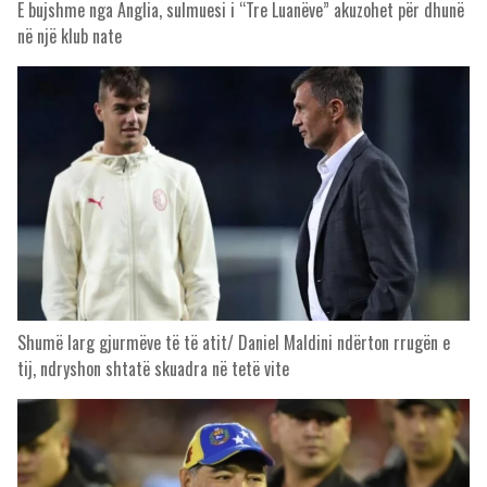
E bujshme nga Anglia, sulmuesi i “Tre Luanëve” akuzohet për dhunë
në një klub nate
Shumë larg gjurmëve të të atit/ Daniel Maldini ndërton rrugën e
tij, ndryshon shtatë skuadra në tetë vite