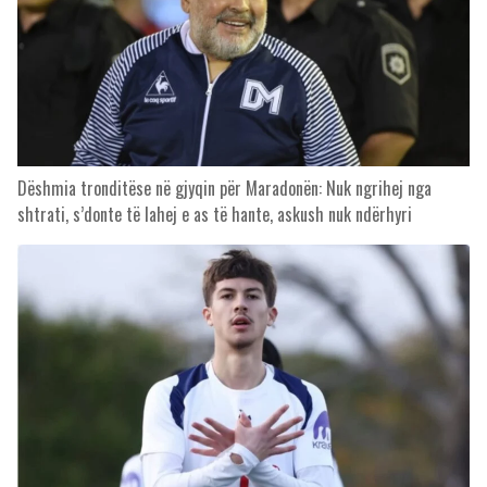
Dëshmia tronditëse në gjyqin për Maradonën: Nuk ngrihej nga
shtrati, s’donte të lahej e as të hante, askush nuk ndërhyri