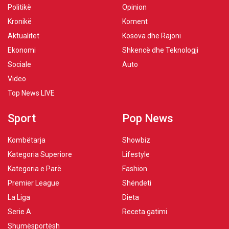
Politikë
Opinion
Kronikë
Koment
Aktualitet
Kosova dhe Rajoni
Ekonomi
Shkencë dhe Teknologji
Sociale
Auto
Video
Top News LIVE
Sport
Pop News
Kombëtarja
Showbiz
Kategoria Superiore
Lifestyle
Kategoria e Parë
Fashion
Premier League
Shëndeti
La Liga
Dieta
Serie A
Receta gatimi
Shumësportësh