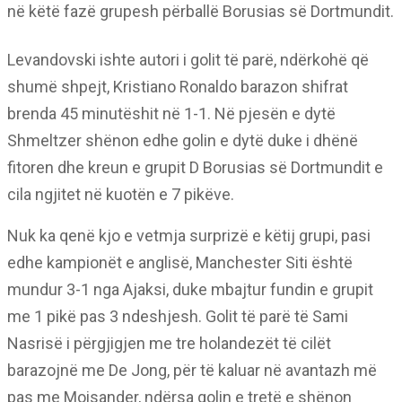
në këtë fazë grupesh përballë Borusias së Dortmundit.
Levandovski ishte autori i golit të parë, ndërkohë që
shumë shpejt, Kristiano Ronaldo barazon shifrat
brenda 45 minutëshit në 1-1. Në pjesën e dytë
Shmeltzer shënon edhe golin e dytë duke i dhënë
fitoren dhe kreun e grupit D Borusias së Dortmundit e
cila ngjitet në kuotën e 7 pikëve.
Nuk ka qenë kjo e vetmja surprizë e këtij grupi, pasi
edhe kampionët e anglisë, Manchester Siti është
mundur 3-1 nga Ajaksi, duke mbajtur fundin e grupit
me 1 pikë pas 3 ndeshjesh. Golit të parë të Sami
Nasrisë i përgjigjen me tre holandezët të cilët
barazojnë me De Jong, për të kaluar në avantazh më
pas me Moisander, ndërsa golin e tretë e shënon