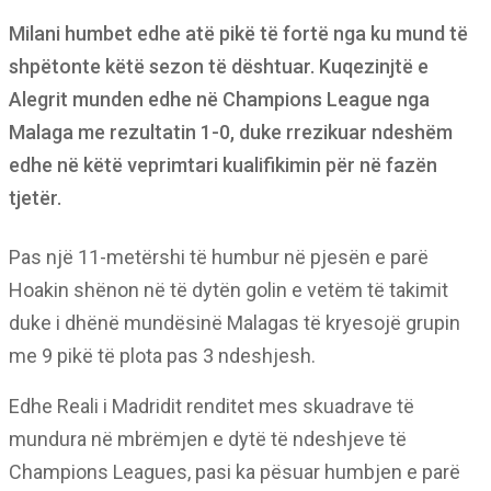
Milani humbet edhe atë pikë të fortë nga ku mund të
shpëtonte këtë sezon të dështuar. Kuqezinjtë e
Alegrit munden edhe në Champions League nga
Malaga me rezultatin 1-0, duke rrezikuar ndeshëm
edhe në këtë veprimtari kualifikimin për në fazën
tjetër.
Pas një 11-metërshi të humbur në pjesën e parë
Hoakin shënon në të dytën golin e vetëm të takimit
duke i dhënë mundësinë Malagas të kryesojë grupin
me 9 pikë të plota pas 3 ndeshjesh.
Edhe Reali i Madridit renditet mes skuadrave të
mundura në mbrëmjen e dytë të ndeshjeve të
Champions Leagues, pasi ka pësuar humbjen e parë