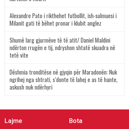
Alexandre Pato i rikthehet futbollit, ish-sulmuesi i
Milanit gati të bëhet pronar i klubit anglez
Shumë larg gjurmëve të të atit/ Daniel Maldini
ndërton rrugën e tij, ndryshon shtatë skuadra në
tetë vite
Dëshmia tronditëse në gjyqin për Maradonën: Nuk
ngrihej nga shtrati, s’donte të lahej e as të hante,
askush nuk ndërhyri
Lajme
Bota