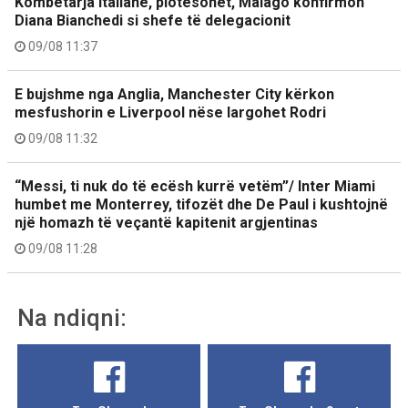
Kombëtarja Italiane, plotësohet, Malagò konfirmon
Diana Bianchedi si shefe të delegacionit
09/08 11:37
E bujshme nga Anglia, Manchester City kërkon
mesfushorin e Liverpool nëse largohet Rodri
09/08 11:32
“Messi, ti nuk do të ecësh kurrë vetëm”/ Inter Miami
humbet me Monterrey, tifozët dhe De Paul i kushtojnë
një homazh të veçantë kapitenit argjentinas
09/08 11:28
Na ndiqni: