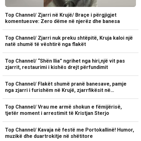
Top Channel/ Zjarri në Krujë/ Braçe i përgjigjet
komentuesve: Zero dëme në njerëz dhe banesa
Top Channel/ Zjarri nuk preku shtëpitë, Kruja kaloi një
natë shumë të vështirë nga flakët
Top Channel/ “Shën Ilia” ngrihet nga hiri,një vit pas
zjarrit, restaurimi i kishës drejt përfundimit
Top Channel/ Flakët shumë pranë banesave, pamje
nga zjarri i furishëm në Krujë, zjarrfikësit në…
Top Channel/ Vrau me armë shokun e fëmijërisë,
tjetër moment i arrestimit të Kristjan Sterjo
Top Channel/ Kavaja në festë me Portokallinë! Humor,
muzikë dhe duartrokitje në shëtitore