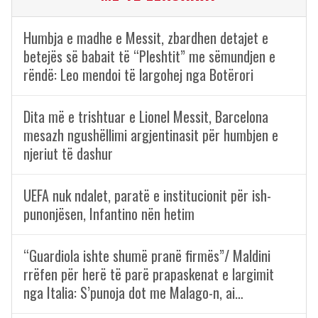
Humbja e madhe e Messit, zbardhen detajet e
betejës së babait të “Pleshtit” me sëmundjen e
rëndë: Leo mendoi të largohej nga Botërori
Dita më e trishtuar e Lionel Messit, Barcelona
mesazh ngushëllimi argjentinasit për humbjen e
njeriut të dashur
UEFA nuk ndalet, paratë e institucionit për ish-
punonjësen, Infantino nën hetim
“Guardiola ishte shumë pranë firmës”/ Maldini
rrëfen për herë të parë prapaskenat e largimit
nga Italia: S’punoja dot me Malago-n, ai…