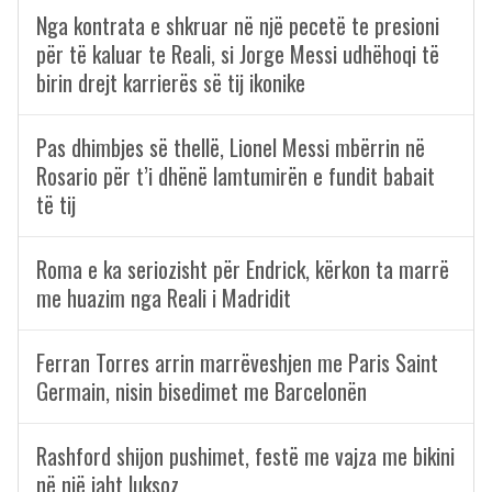
Nga kontrata e shkruar në një pecetë te presioni
për të kaluar te Reali, si Jorge Messi udhëhoqi të
birin drejt karrierës së tij ikonike
Pas dhimbjes së thellë, Lionel Messi mbërrin në
Rosario për t’i dhënë lamtumirën e fundit babait
të tij
Roma e ka seriozisht për Endrick, kërkon ta marrë
me huazim nga Reali i Madridit
Ferran Torres arrin marrëveshjen me Paris Saint
Germain, nisin bisedimet me Barcelonën
Rashford shijon pushimet, festë me vajza me bikini
në një jaht luksoz