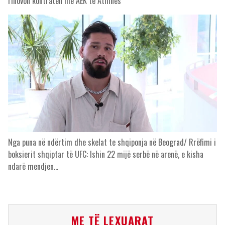
rinovon kontratën me AEK të Athinës
Nga puna në ndërtim dhe skelat te shqiponja në Beograd/ Rrëfimi i
boksierit shqiptar të UFC: Ishin 22 mijë serbë në arenë, e kisha
ndarë mendjen…
ME TË LEXUARAT