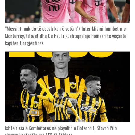
“Messi, ti nuk do të ecësh kurrë vetëm”/ Inter Miami humbet me
Monterrey, tifozët dhe De Paul i kushtojnë një homazh të veçantë
kapitenit argjentinas
Ishte risia e Kombëtares në playoffin e Botërorit, Stavro Pilo