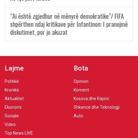
“Ai është zgjedhur në mënyrë demokratike”/ FIFA
shpërthen ndaj kritikave për Infantinon: I pranojmë
diskutimet, por jo akuzat
Lajme
Bota
Politikë
Opinion
Kronikë
Koment
Aktualitet
Kosova dhe Rajoni
Ekonomi
Shkencë dhe Teknologji
Sociale
Auto
Video
Top News LIVE