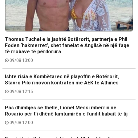
Thomas Tuchel e la jashtë Botërorit, partnerja e Phil
Foden ‘hakmerret’, shet fanelat e Anglisë në një faqe
të rrobave të përdorura
09/08 13:00
Ishte risia e Kombëtares në playoffin e Botërorit,
Stavro Pilo rinovon kontratën me AEK të Athinës
09/08 12:15
Pas dhimbjes së thellë, Lionel Messi mbërrin në
Rosario për t’i dhënë lamtumirën e fundit babait të tij
09/08 12:00