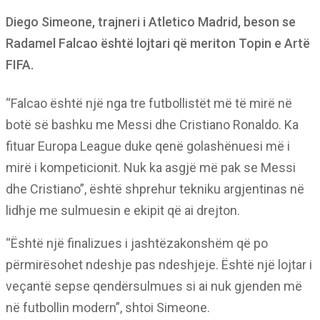
Diego Simeone, trajneri i Atletico Madrid, beson se
Radamel Falcao është lojtari që meriton Topin e Artë
FIFA.
“Falcao është një nga tre futbollistët më të mirë në
botë së bashku me Messi dhe Cristiano Ronaldo. Ka
fituar Europa League duke qenë golashënuesi më i
mirë i kompeticionit. Nuk ka asgjë më pak se Messi
dhe Cristiano”, është shprehur tekniku argjentinas në
lidhje me sulmuesin e ekipit që ai drejton.
“Është një finalizues i jashtëzakonshëm që po
përmirësohet ndeshje pas ndeshjeje. Është një lojtar i
veçantë sepse qendërsulmues si ai nuk gjenden më
në futbollin modern”, shtoi Simeone.