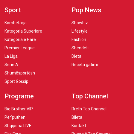
Sport
Pop News
Kombëtarja
Showbiz
Kategoria Superiore
Lifestyle
Kategoria e Parë
Fashion
Premier League
Shëndeti
La Liga
Dieta
Serie A
Receta gatimi
Shumësportësh
Sport Gossip
Programe
Top Channel
Big Brother VIP
Rreth Top Channel
Për’puthen
Bileta
Shqipëria LIVE
Kontakt