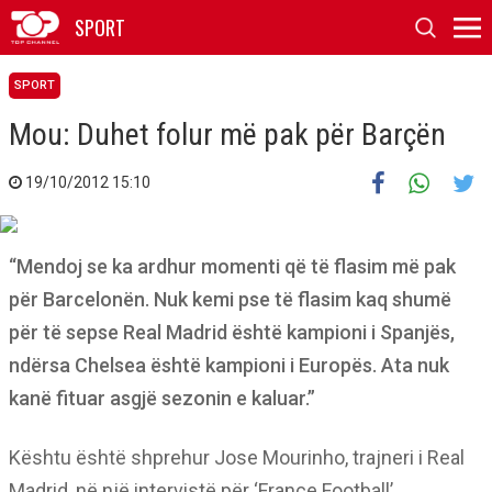
SPORT
SPORT
Mou: Duhet folur më pak për Barçën
19/10/2012 15:10
“Mendoj se ka ardhur momenti që të flasim më pak
për Barcelonën. Nuk kemi pse të flasim kaq shumë
për të sepse Real Madrid është kampioni i Spanjës,
ndërsa Chelsea është kampioni i Europës. Ata nuk
kanë fituar asgjë sezonin e kaluar.”
Kështu është shprehur Jose Mourinho, trajneri i Real
Madrid, në një intervistë për ‘France Football’.