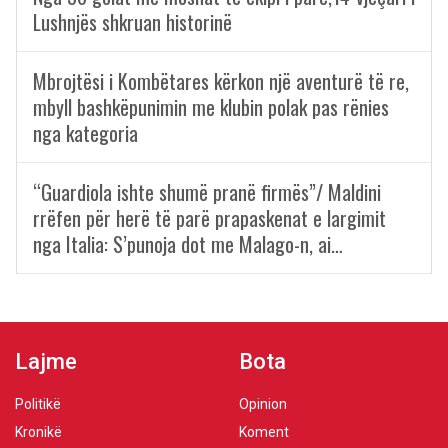
Lushnjës shkruan historinë
Mbrojtësi i Kombëtares kërkon një aventurë të re,
mbyll bashkëpunimin me klubin polak pas rënies
nga kategoria
“Guardiola ishte shumë pranë firmës”/ Maldini
rrëfen për herë të parë prapaskenat e largimit
nga Italia: S’punoja dot me Malago-n, ai…
Lajme
Bota
Politikë
Opinion
Kronikë
Koment