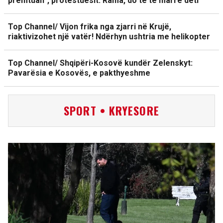
premtuan”, protestuesit: Rama, do të të marrë deti
Top Channel/ Vijon frika nga zjarri në Krujë,
riaktivizohet një vatër! Ndërhyn ushtria me helikopter
Top Channel/ Shqipëri-Kosovë kundër Zelenskyt:
Pavarësia e Kosovës, e pakthyeshme
SPORT • KRYESORE