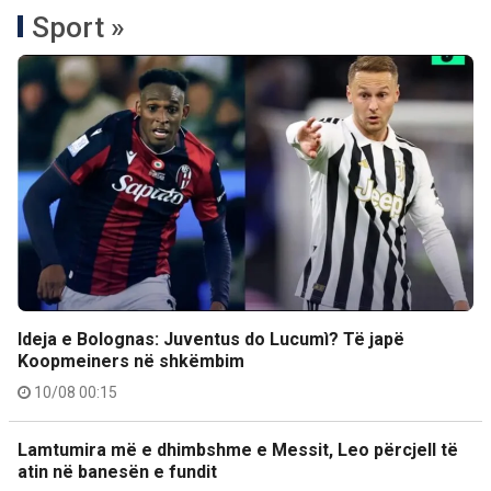
Sport »
Ideja e Bolognas: Juventus do Lucumì? Të japë
Koopmeiners në shkëmbim
10/08 00:15
Lamtumira më e dhimbshme e Messit, Leo përcjell të
atin në banesën e fundit