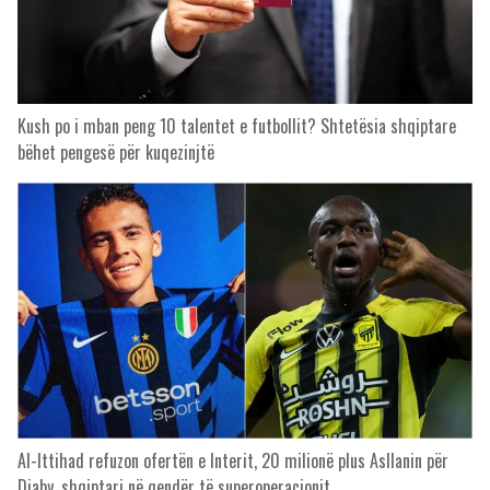
Kush po i mban peng 10 talentet e futbollit? Shtetësia shqiptare
bëhet pengesë për kuqezinjtë
Al-Ittihad refuzon ofertën e Interit, 20 milionë plus Asllanin për
Diaby, shqiptari në qendër të superoperacionit