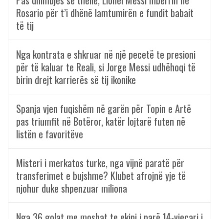
Pas dhimbjes së thellë, Lionel Messi mbërrin në
Rosario për t’i dhënë lamtumirën e fundit babait
të tij
Nga kontrata e shkruar në një pecetë te presioni
për të kaluar te Reali, si Jorge Messi udhëhoqi të
birin drejt karrierës së tij ikonike
Spanja vjen fuqishëm në garën për Topin e Artë
pas triumfit në Botëror, katër lojtarë futen në
listën e favoritëve
Misteri i merkatos turke, nga vijnë paratë për
transferimet e bujshme? Klubet afrojnë yje të
njohur duke shpenzuar miliona
Nga 36 golat me moshat te ekipi i parë,14-vjeçari i