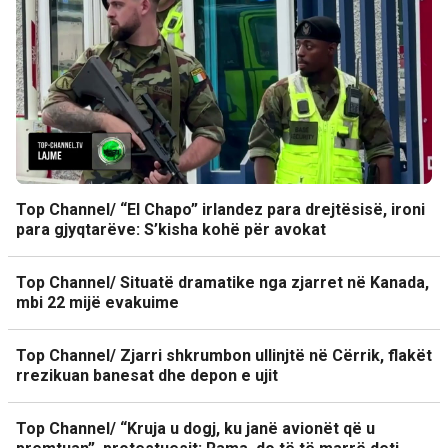
Top Channel/ “El Chapo” irlandez para drejtësisë, ironi
para gjyqtarëve: S’kisha kohë për avokat
Top Channel/ Situatë dramatike nga zjarret në Kanada,
mbi 22 mijë evakuime
Top Channel/ Zjarri shkrumbon ullinjtë në Cërrik, flakët
rrezikuan banesat dhe depon e ujit
Top Channel/ “Kruja u dogj, ku janë avionët që u