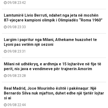
09/08 23:42
Lamtumirë Livio Berruti, ndahet nga jeta në moshën
87-vjeçare kampioni olimpik i Olimpiadës “Roma 1960”
09/08 23:33
Largim i papritur nga Milani, Athekame huazohet te
Lyoni pas vetëm një sezoni
09/08 23:31
Milani në udhëkryq, e ardhmja e 15 lojtarëve në fije të
perit, nis java e vendimeve për trajnerin Amorim
09/08 23:28
Real Madrid, Jose Mourinho është i pakënaqur: Një
Bernardo Silva nuk mjafton, duhet edhe një tjetër lojtar
si ai
09/08 22:44