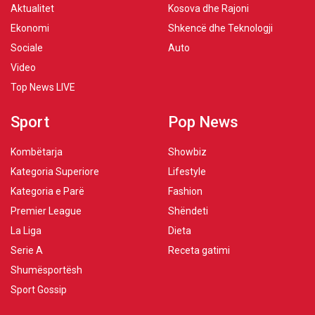
Aktualitet
Kosova dhe Rajoni
Ekonomi
Shkencë dhe Teknologji
Sociale
Auto
Video
Top News LIVE
Sport
Pop News
Kombëtarja
Showbiz
Kategoria Superiore
Lifestyle
Kategoria e Parë
Fashion
Premier League
Shëndeti
La Liga
Dieta
Serie A
Receta gatimi
Shumësportësh
Sport Gossip