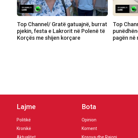
Top Channel/ Gratë gatuajnë, burrat
Top Channe
pjekin, festa e Lakrorit në Polenë të
punëdhënë
Korçës me shijen korçare
pagën në n
Lajme
Bota
Politikë
Opinion
Kronikë
Koment
Aktualitet
Kosova dhe Rajoni