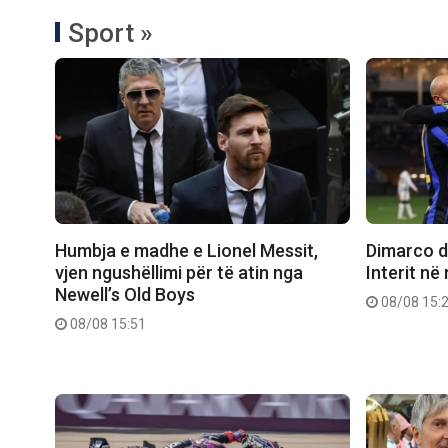
Sport »
Humbja e madhe e Lionel Messit,
Dimarco dh
vjen ngushëllimi për të atin nga
Interit në
Newell’s Old Boys
08/08 15:
08/08 15:51