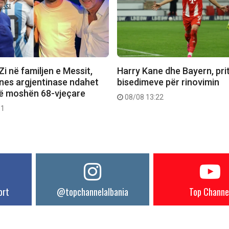
 Zi në familjen e Messit,
Harry Kane dhe Bayern, pritet
ones argjentinase ndahet
bisedimeve për rinovimin
në moshën 68-vjeçare
08/08 13:22
11
ort
@topchannelalbania
Top Channe