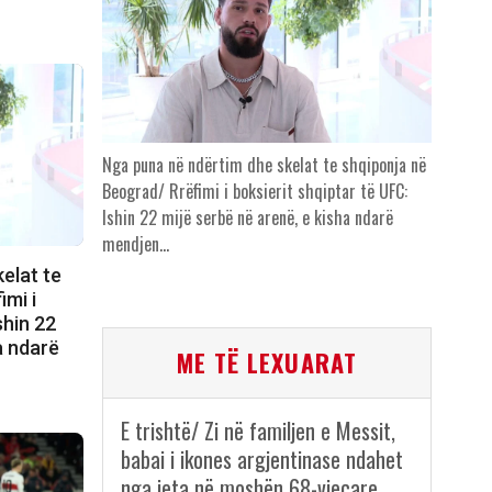
Nga puna në ndërtim dhe skelat te shqiponja në
Beograd/ Rrëfimi i boksierit shqiptar të UFC:
Ishin 22 mijë serbë në arenë, e kisha ndarë
mendjen…
elat te
imi i
shin 22
a ndarë
ME TË LEXUARAT
E trishtë/ Zi në familjen e Messit,
babai i ikones argjentinase ndahet
nga jeta në moshën 68-vjeçare