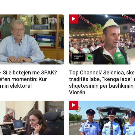
 Si e betejën me SPAK?
Top Channel/ Selenica, ske
rëfen momentin: Kur
traditës labe, “kënga labe”
imin elektoral
shqetësimin për bashkimin
Vlorën