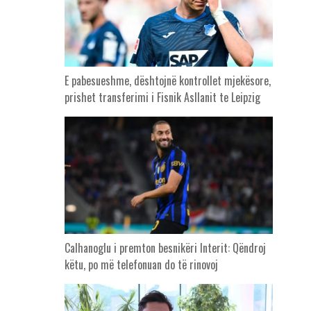
E pabesueshme, dështojnë kontrollet mjekësore,
prishet transferimi i Fisnik Asllanit te Leipzig
Calhanoglu i premton besnikëri Interit: Qëndroj
këtu, po më telefonuan do të rinovoj