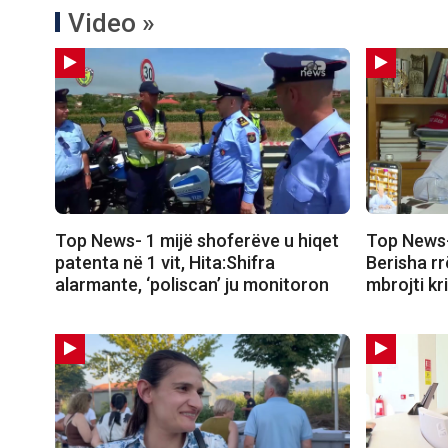
Video »
Top News- 1 mijë shoferëve u hiqet
Top News-
patenta në 1 vit, Hita:Shifra
Berisha r
alarmante, ‘poliscan’ ju monitoron
mbrojti kr