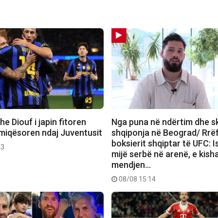
e Diouf i japin fitoren
Nga puna në ndërtim dhe sk
 miqësoren ndaj Juventusit
shqiponja në Beograd/ Rrëf
boksierit shqiptar të UFC: I
23
mijë serbë në arenë, e kish
mendjen…
08/08 15:14