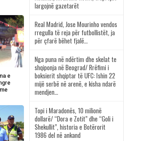
largojnë gazetarët
Real Madrid, Jose Mourinho vendos
rregulla të reja për futbollistët, ja
për çfarë bëhet fjalë…
Nga puna në ndërtim dhe skelat te
shqiponja në Beograd/ Rrëfimi i
boksierit shqiptar të UFC: Ishin 22
na e
mijë serbë në arenë, e kisha ndarë
 ngre
 me
mendjen…
Topi i Maradonës, 10 milionë
dollarë/ “Dora e Zotit” dhe “Goli i
Shekullit”, historia e Botërorit
1986 del në ankand