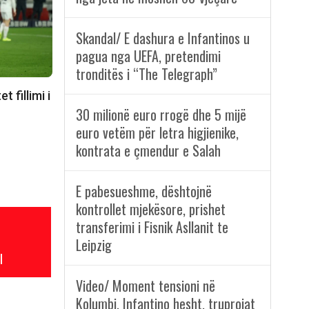
Skandal/ E dashura e Infantinos u
pagua nga UEFA, pretendimi
tronditës i “The Telegraph”
 fillimi i
30 milionë euro rrogë dhe 5 mijë
euro vetëm për letra higjienike,
kontrata e çmendur e Salah
E pabesueshme, dështojnë
kontrollet mjekësore, prishet
transferimi i Fisnik Asllanit te
Leipzig
l
Video/ Moment tensioni në
Kolumbi, Infantino hesht, truprojat