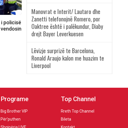
Manovrat e Interit/ Lautaro dhe
Zanetti telefonojnë Romero, por
i policisë
Oaktree është i palëkundur, Diaby
e vendosin
drejt Bayer Leverkuesen
Lëvizje surprizë te Barcelona,
Ronald Araujo kalon me huazim te
Liverpool
Programe
Top Channel
Big Brother VIP
Rreth Top Channel
Për’puthen
Bileta
Shqipëria LIVE
Kontakt