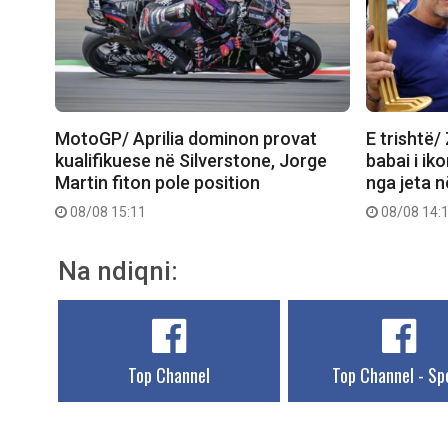
MotoGP/ Aprilia dominon provat
E trishtë/
kualifikuese në Silverstone, Jorge
babai i ik
Martin fiton pole position
nga jeta 
08/08 15:11
08/08 14:
Na ndiqni:
Top Channel
Top Channel - Sp