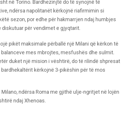
sht në Torino. Bardhezinjtë do të synojnë të
ive, ndërsa napolitanët kërkojnë riafirmimin si
ë këtë sezon, por edhe për hakmarrjen ndaj humbjes
 diskutuar për vendimet e gjyqtarit.
jë pikët maksimale përballë një Milani që kërkon të
të balanceve mes mbrojtes, mesfushës dhe sulmit.
etër duket një mision i vështirë, do të rilindë shpresat
bardhekaltërit kërkojnë 3-pikëshin për të mos
ë Milano, ndërsa Roma me gjithë ulje-ngritjet në lojën
ështirë ndaj Xhenoas.