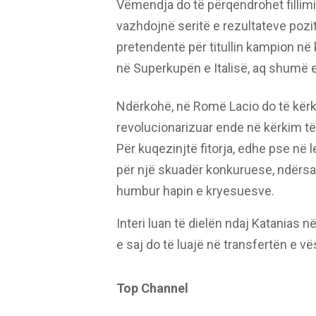
Vëmendja do të përqendrohet fillimi
vazhdojnë seritë e rezultateve pozit
pretendentë për titullin kampion n
në Superkupën e Italisë, aq shumë e
Ndërkohë, në Romë Lacio do të kërko
revolucionarizuar ende në kërkim 
Për kuqezinjtë fitorja, edhe pse në l
për një skuadër konkuruese, ndërsa 
humbur hapin e kryesuesve.
Interi luan të dielën ndaj Katanias n
e saj do të luajë në transfertën e v
Top Channel