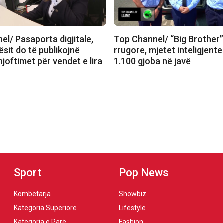
l/ Pasaporta digjitale,
Top Channel/ “Big Brother” 
sit do të publikojnë
rrugore, mjetet inteligjent
joftimet për vendet e lira
1.100 gjoba në javë
Sport
Pop News
Kombëtarja
Showbiz
Kategoria Superiore
Lifestyle
Kategoria e Parë
Fashion