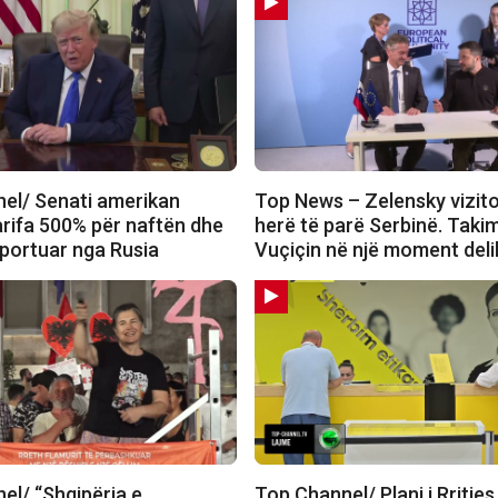
el/ Senati amerikan
Top News – Zelensky vizit
arifa 500% për naftën dhe
herë të parë Serbinë. Tak
mportuar nga Rusia
Vuçiçin në një moment deli
el/ “Shqipëria e
Top Channel/ Plani i Rritjes