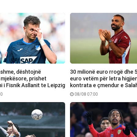
shme, dështojnë
30 milionë euro rrogë dhe 5
 mjekësore, prishet
euro vetëm për letra higjien
 i Fisnik Asllanit te Leipzig
kontrata e çmendur e Sala
10
08/08 07:00