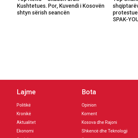
Kushtetues. Por, Kuvendi i Kosovën
shqiptarëv
shtyn sërish seancën
protestue
SPAK-YO
Lajme
Bota
Politikë
Opinion
Kronikë
Koment
Aktualitet
Kosova dhe Rajoni
Ekonomi
Shkencë dhe Teknologji