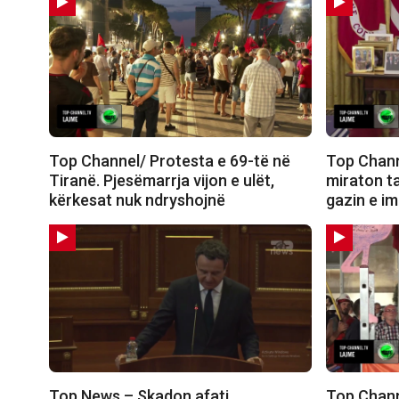
Top Channel/ Protesta e 69-të në
Top Chann
Tiranë. Pjesëmarrja vijon e ulët,
miraton t
kërkesat nuk ndryshojnë
gazin e i
Top News – Skadon afati
Top Chann