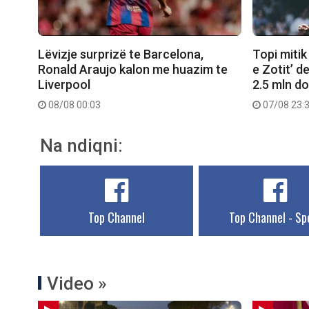
Lëvizje surprizë te Barcelona,
Topi mitik
Ronald Araujo kalon me huazim te
e Zotit’ d
Liverpool
2.5 mln do
08/08 00:03
07/08 23:
Na ndiqni:
Top Channel
Top Channel - Sp
Video »