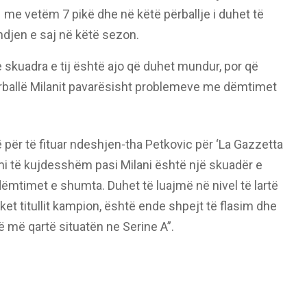
 me vetëm 7 pikë dhe në këtë përballje i duhet të
ndjen e saj në këtë sezon.
se skuadra e tij është ajo që duhet mundur, por që
rballë Milanit pavarësisht problemeve me dëmtimet
për të fituar ndeshjen-tha Petkovic për ‘La Gazzetta
emi të kujdesshëm pasi Milani është një skuadër e
ëmtimet e shumta. Duhet të luajmë në nivel të lartë
ket titullit kampion, është ende shpejt të flasim dhe
rë më qartë situatën ne Serine A”.