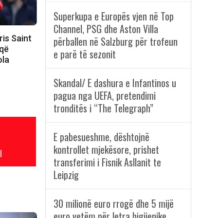
Superkupa e Europës vjen në Top
Channel, PSG dhe Aston Villa
ris Saint
përballen në Salzburg për trofeun
 që
e parë të sezonit
ola
Skandal/ E dashura e Infantinos u
pagua nga UEFA, pretendimi
tronditës i “The Telegraph”
E pabesueshme, dështojnë
kontrollet mjekësore, prishet
l
transferimi i Fisnik Asllanit te
Leipzig
30 milionë euro rrogë dhe 5 mijë
euro vetëm për letra higjienike,