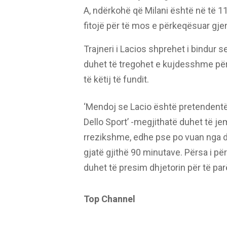
A, ndërkohë që Milani është në të 11
fitojë për të mos e përkeqësuar gje
Trajneri i Lacios shprehet i bindur 
duhet të tregohet e kujdesshme pë
të këtij të fundit.
‘Mendoj se Lacio është pretendentë 
Dello Sport’ -megjithatë duhet të j
rrezikshme, edhe pse po vuan nga d
gjatë gjithë 90 minutave. Përsa i për
duhet të presim dhjetorin për të pa
Top Channel