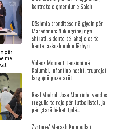
kontrata e çmendur e Salah
Dëshmia tronditëse në gjyqin për
Maradonën: Nuk ngrihej nga
shtrati, s’donte të lahej e as të
hante, askush nuk ndërhyri
on për
ime me
Video/ Moment tensioni në
kat
Kolumbi, Infantino hesht, truprojat
largojnë gazetarët
Real Madrid, Jose Mourinho vendos
rregulla të reja për futbollistët, ja
për çfarë bëhet fjalë…
Zyrtare/ Marash Kumbulla i
,