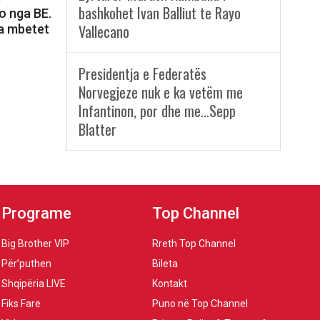
bashkohet Ivan Balliut te Rayo
o nga BE.
Vallecano
a mbetet
Presidentja e Federatës
Norvegjeze nuk e ka vetëm me
Infantinon, por dhe me…Sepp
Blatter
Programe
Top Channel
Big Brother VIP
Rreth Top Channel
Për’puthen
Bileta
Shqipëria LIVE
Kontakt
Fiks Fare
Puno në Top Channel