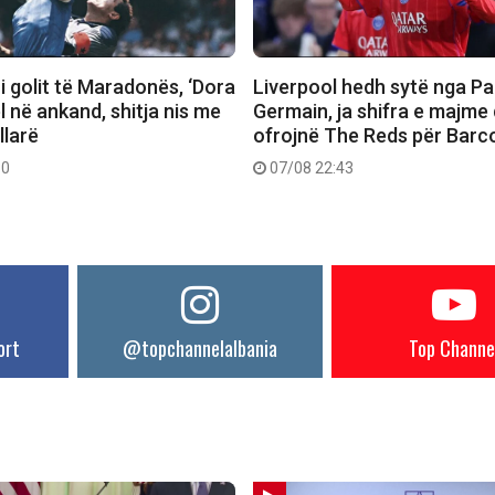
 i golit të Maradonës, ‘Dora
Liverpool hedh sytë nga Pa
el në ankand, shitja nis me
Germain, ja shifra e majme
llarë
ofrojnë The Reds për Barc
30
07/08 22:43
ort
@topchannelalbania
Top Channe