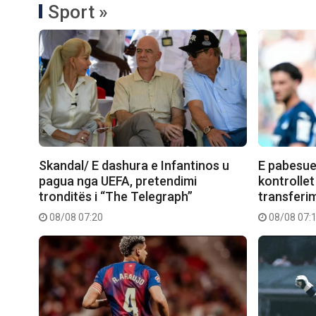
Sport »
Skandal/ E dashura e Infantinos u
E pabesue
pagua nga UEFA, pretendimi
kontrollet
tronditës i “The Telegraph”
transferimi
08/08 07:20
08/08 07: