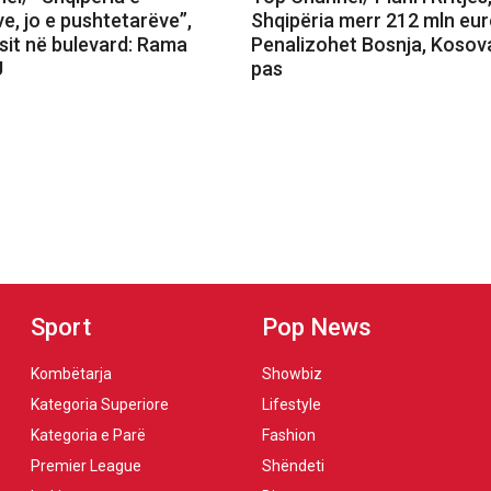
e, jo e pushtetarëve”,
Shqipëria merr 212 mln eur
sit në bulevard: Rama
Penalizohet Bosnja, Kosov
U
pas
Sport
Pop News
Kombëtarja
Showbiz
Kategoria Superiore
Lifestyle
Kategoria e Parë
Fashion
Premier League
Shëndeti