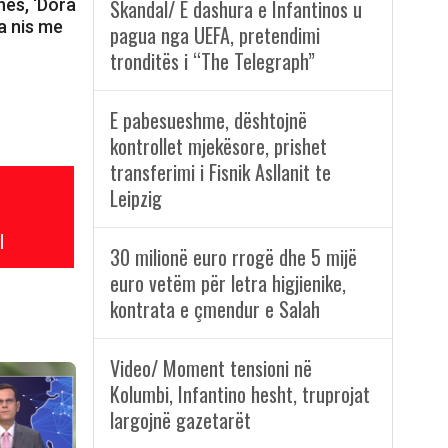
nës, ‘Dora
Skandal/ E dashura e Infantinos u
ja nis me
pagua nga UEFA, pretendimi
tronditës i “The Telegraph”
E pabesueshme, dështojnë
kontrollet mjekësore, prishet
transferimi i Fisnik Asllanit te
Leipzig
l
30 milionë euro rrogë dhe 5 mijë
euro vetëm për letra higjienike,
kontrata e çmendur e Salah
Video/ Moment tensioni në
Kolumbi, Infantino hesht, truprojat
largojnë gazetarët