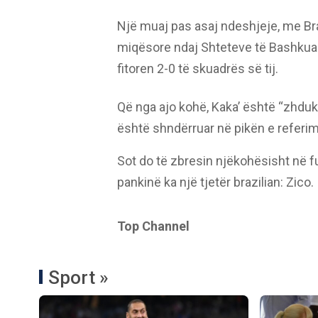
Një muaj pas asaj ndeshjeje, me Br
miqësore ndaj Shteteve të Bashkuara
fitoren 2-0 të skuadrës së tij.
Që nga ajo kohë, Kaka’ është “zhduk
është shndërruar në pikën e referim
Sot do të zbresin njëkohësisht në 
pankinë ka një tjetër brazilian: Zico.
Top Channel
Sport »