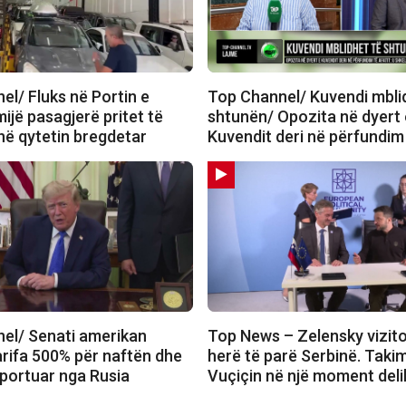
el/ Fluks në Portin e
Top Channel/ Kuvendi mbli
mijë pasagjerë pritet të
shtunën/ Opozita në dyert 
në qytetin bregdetar
Kuvendit deri në përfundim 
el/ Senati amerikan
Top News – Zelensky vizit
arifa 500% për naftën dhe
herë të parë Serbinë. Tak
mportuar nga Rusia
Vuçiçin në një moment deli