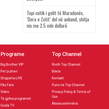
Topi mitik i golit të Maradonës,
‘Dora e Zotit’ del në ankand, shitja
nis me 2.5 mln dollarë
Programe
Top Channel
Big Brother VIP
Rreth Top Channel
Për’puthen
Bileta
Shqipëria LIVE
Kontakt
Fiks Fare
Puno në Top Channel
Video
Privacy Policy & Terms of
Use
Të gjitha programet
Aksesueshmëria
Guida TV