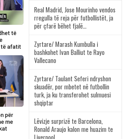
Real Madrid, Jose Mourinho vendos
rregulla të reja për futbollistët, ja
për çfarë bëhet fjalë…
dhet të
e
Zyrtare/ Marash Kumbulla i
të afatit
bashkohet Ivan Balliut te Rayo
Vallecano
Zyrtare/ Taulant Seferi ndryshon
skuadër, por mbetet në futbollin
turk, ja ku transferohet sulmuesi
shqiptar
on për
Lëvizje surprizë te Barcelona,
ime me
Ronald Araujo kalon me huazim te
kat
Liverpool