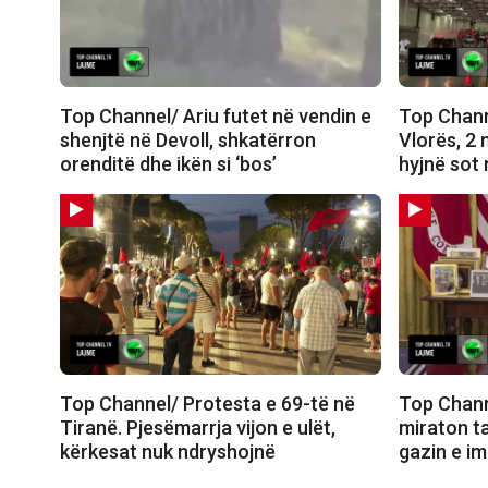
Top Channel/ Ariu futet në vendin e
Top Chann
shenjtë në Devoll, shkatërron
Vlorës, 2 
orenditë dhe ikën si ‘bos’
hyjnë sot 
Top Channel/ Protesta e 69-të në
Top Chann
Tiranë. Pjesëmarrja vijon e ulët,
miraton t
kërkesat nuk ndryshojnë
gazin e i