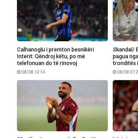
Calhanoglu i premton besnikëri
Skandal/ E
Interit: Qëndroj këtu, po më
pagua nga
telefonuan do të rinovoj
tronditës 
08/08 10:14
08/08 07: