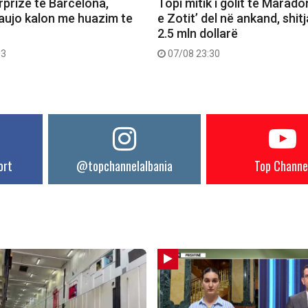
rprizë te Barcelona,
Topi mitik i golit të Marado
aujo kalon me huazim te
e Zotit’ del në ankand, shit
2.5 mln dollarë
03
07/08 23:30
ort
@topchannelalbania
Top Channe