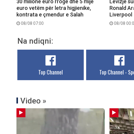
30 milionë euro rrogë dhe 5 mijë
Lëvizje su
euro vetëm për letra higjienike,
Ronald Ar
kontrata e çmendur e Salah
Liverpool
08/08 07:00
08/08 00:
Na ndiqni:
Top Channel
Top Channel - Sp
Video »