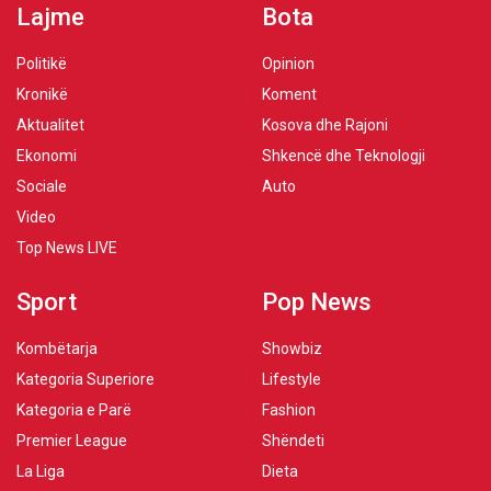
Lajme
Bota
Politikë
Opinion
Kronikë
Koment
Aktualitet
Kosova dhe Rajoni
Ekonomi
Shkencë dhe Teknologji
Sociale
Auto
Video
Top News LIVE
Sport
Pop News
Kombëtarja
Showbiz
Kategoria Superiore
Lifestyle
Kategoria e Parë
Fashion
Premier League
Shëndeti
La Liga
Dieta