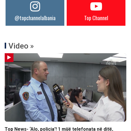
@topchannelalbania
Top Channel
Video »
Top News- ‘Alo, policia’! 1 mijë telefonata në ditë,