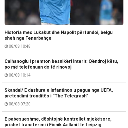
Historia mes Lukakut dhe Napolit përfundoi, belgu
sheh nga Fenerbahçe
08/08 10:48
Calhanoglu i premton besnikëri Interit: Qëndroj këtu,
po më telefonuan do të rinovoj
08/08 10:14
Skandal/ E dashura e Infantinos u pagua nga UEFA,
pretendimi tronditës i “The Telegraph”
08/08 07:20
E pabesueshme, dështojnë kontrollet mjekësore,
prishet transferimi i Fisnik Asllanit te Leipzig