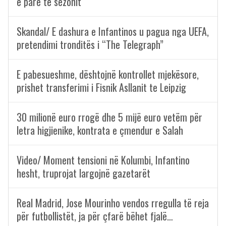
e parë të sezonit
Skandal/ E dashura e Infantinos u pagua nga UEFA,
pretendimi tronditës i “The Telegraph”
E pabesueshme, dështojnë kontrollet mjekësore,
prishet transferimi i Fisnik Asllanit te Leipzig
30 milionë euro rrogë dhe 5 mijë euro vetëm për
letra higjienike, kontrata e çmendur e Salah
Video/ Moment tensioni në Kolumbi, Infantino
hesht, truprojat largojnë gazetarët
Real Madrid, Jose Mourinho vendos rregulla të reja
për futbollistët, ja për çfarë bëhet fjalë…