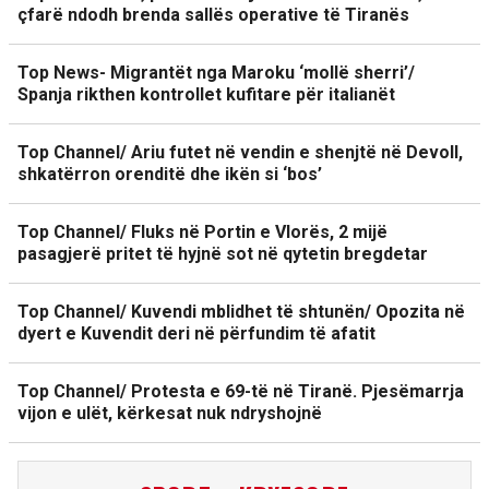
çfarë ndodh brenda sallës operative të Tiranës
Top News- Migrantët nga Maroku ‘mollë sherri’/
Spanja rikthen kontrollet kufitare për italianët
Top Channel/ Ariu futet në vendin e shenjtë në Devoll,
shkatërron orenditë dhe ikën si ‘bos’
Top Channel/ Fluks në Portin e Vlorës, 2 mijë
pasagjerë pritet të hyjnë sot në qytetin bregdetar
Top Channel/ Kuvendi mblidhet të shtunën/ Opozita në
dyert e Kuvendit deri në përfundim të afatit
Top Channel/ Protesta e 69-të në Tiranë. Pjesëmarrja
vijon e ulët, kërkesat nuk ndryshojnë