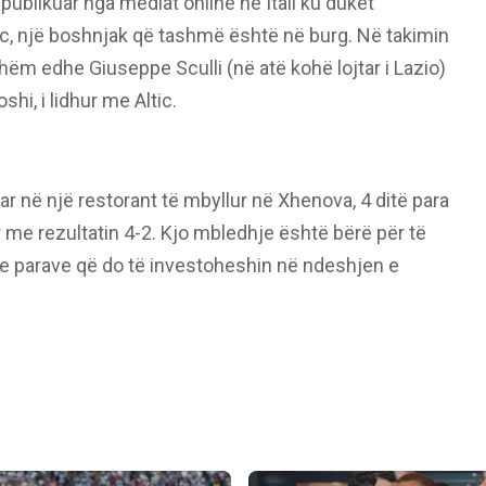
ublikuar nga mediat online në Itali ku duket
tic, një boshnjak që tashmë është në burg. Në takimin
hëm edhe Giuseppe Sculli (në atë kohë lojtar i Lazio)
hi, i lidhur me Altic.
ar në një restorant të mbyllur në Xhenova, 4 ditë para
me rezultatin 4-2. Kjo mbledhje është bërë për të
 e parave që do të investoheshin në ndeshjen e