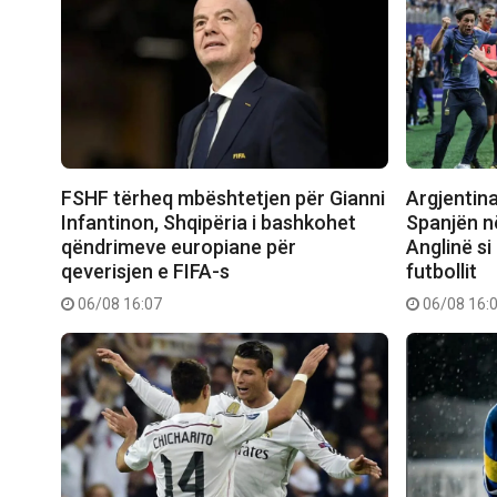
FSHF tërheq mbështetjen për Gianni
Argjentin
Infantinon, Shqipëria i bashkohet
Spanjën në
qëndrimeve europiane për
Anglinë si
qeverisjen e FIFA-s
futbollit
06/08 16:07
06/08 16: