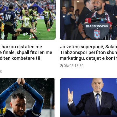
a harron disfatën me
Jo vetëm superpagë, Salah
 finale, shpall fitoren me
Trabzonspor përfiton shu
 ditën kombëtare të
marketingu, detajet e kont
06/08 15:50
00