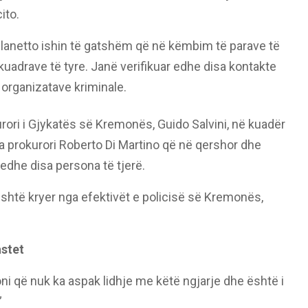
ito.
ilanetto ishin të gatshëm që në këmbim të parave të
kuadrave të tyre. Janë verifikuar edhe disa kontakte
organizatave kriminale.
rori i Gjykatës së Kremonës, Guido Salvini, në kuadër
nga prokurori Roberto Di Martino që në qershor dhe
r edhe disa persona të tjerë.
shtë kryer nga efektivët e policisë së Kremonës,
astet
oni që nuk ka aspak lidhje me këtë ngjarje dhe është i
”