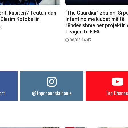
rit, kapiten’/ Teuta ndan
‘The Guardian’ zbulon: Si 
 Blerim Kotobellin
Infantino me klubet më të
rëndësishme për projektin 
30
League të FIFA
06/08 14:47
ort
@topchannelalbania
Top Channe