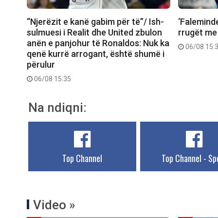
“Njerëzit e kanë gabim për të”/ Ish-
‘Faleminde
sulmuesi i Realit dhe United zbulon
rrugët me
anën e panjohur të Ronaldos: Nuk ka
06/08 15:
qenë kurrë arrogant, është shumë i
përulur
06/08 15:35
Na ndiqni:
Top Channel
Top Channel - Sp
Video »