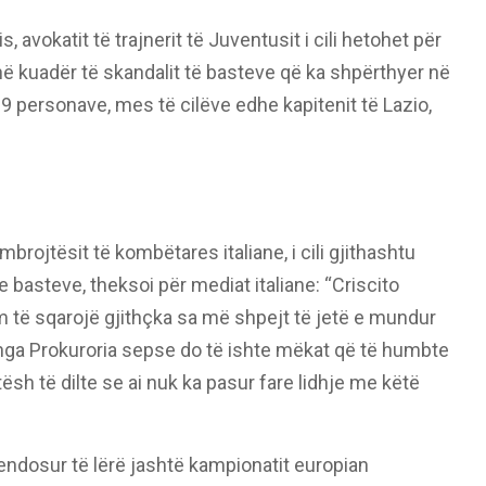
 avokatit të trajnerit të Juventusit i cili hetohet për
 kuadër të skandalit të basteve që ka shpërthyer në
19 personave, mes të cilëve edhe kapitenit të Lazio,
brojtësit të kombëtares italiane, i cili gjithashtu
e basteve, theksoi për mediat italiane: “Criscito
 të sqarojë gjithçka sa më shpejt të jetë e mundur
ga Prokuroria sepse do të ishte mëkat që të humbte
sh të dilte se ai nuk ka pasur fare lidhje me këtë
 vendosur të lërë jashtë kampionatit europian