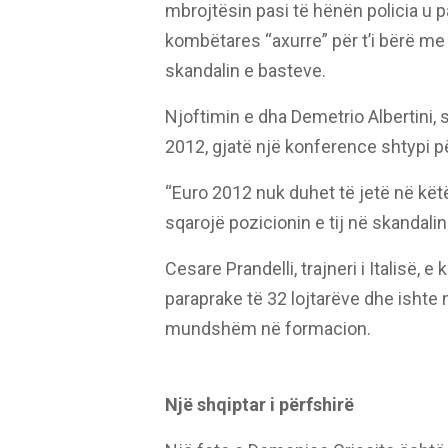
mbrojtësin pasi të hënën policia u pa
kombëtares “axurre” për t’i bërë me d
skandalin e basteve.
Njoftimin e dha Demetrio Albertini, 
2012, gjatë një konference shtypi p
“Euro 2012 nuk duhet të jetë në këtë
sqarojë pozicionin e tij në skandalin 
Cesare Prandelli, trajneri i Italisë, 
paraprake të 32 lojtarëve dhe ishte n
mundshëm në formacion.
Një shqiptar i përfshirë