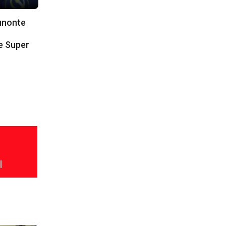
punonte
e Super
l