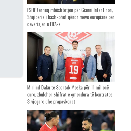
FSHF tërheq mbështetjen për Gianni Infantinon,
Shqipëria i bashkohet qëndrimeve europiane për
qeverisjen e FIFA-s
Mirlind Daku te Spartak Moska për 11 milionë
euro, zbulohen shifrat e çmendura të kontratës
3-vjeçare dhe prapaskenat