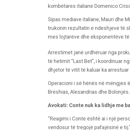
kombëtares italiane Domenico Crisc
Sipas mediave italiane, Mauri dhe M
trukonin rezultatin e ndeshjeve të s
mes lojtarëve dhe eksponentëve të 
Arrestimet janë urdhëruar nga proku
të hetimit “Last Bet”, i koordinuar 
dhjetor të vitit të kaluar ka arrestua
Operacioni i së hënës në mëngjes ë
Breshias, Alesandrias dhe Bolonjës.
Avokati: Conte nuk ka lidhje me b
“Reagimi i Conte është ai i një pers
vendosur të tregojë pafajësinë e tij.