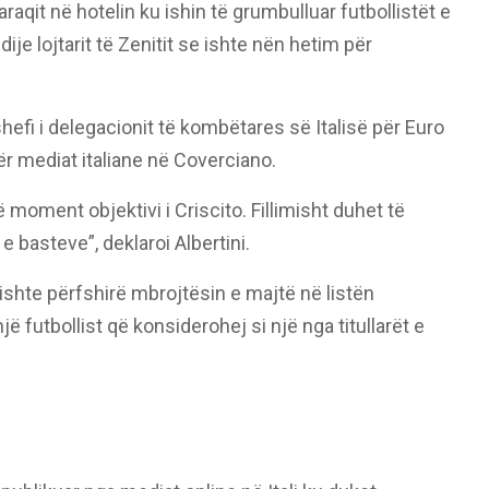
raqit në hotelin ku ishin të grumbulluar futbollistët e
ije lojtarit të Zenitit se ishte nën hetim për
shefi i delegacionit të kombëtares së Italisë për Euro
ër mediat italiane në Coverciano.
 moment objektivi i Criscito. Fillimisht duhet të
e basteve”, deklaroi Albertini.
e kishte përfshirë mbrojtësin e majtë në listën
jë futbollist që konsiderohej si një nga titullarët e