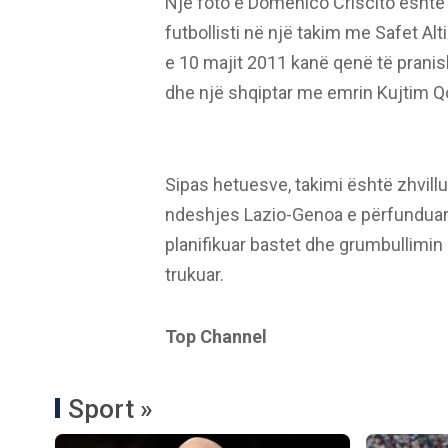
Një foto e Domenico Criscito është p
futbollisti në një takim me Safet Al
e 10 majit 2011 kanë qenë të pranis
dhe një shqiptar me emrin Kujtim Qos
Sipas hetuesve, takimi është zhvillu
ndeshjes Lazio-Genoa e përfunduar 
planifikuar bastet dhe grumbullimin
trukuar.
Top Channel
Sport »