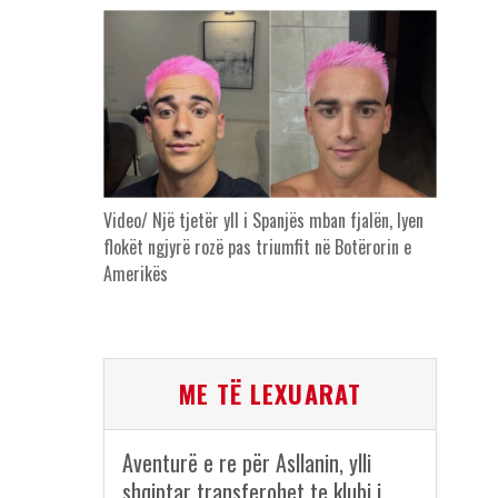
Video/ Një tjetër yll i Spanjës mban fjalën, lyen
flokët ngjyrë rozë pas triumfit në Botërorin e
Amerikës
ME TË LEXUARAT
Aventurë e re për Asllanin, ylli
shqiptar transferohet te klubi i