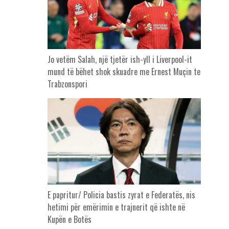
Jo vetëm Salah, një tjetër ish-yll i Liverpool-it
mund të bëhet shok skuadre me Ernest Muçin te
Trabzonspori
E papritur/ Policia bastis zyrat e Federatës, nis
hetimi për emërimin e trajnerit që ishte në
Kupën e Botës