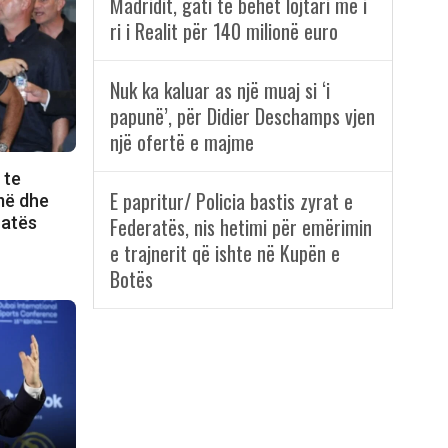
Madridit, gati të bëhet lojtari më i
ri i Realit për 140 milionë euro
Nuk ka kaluar as një muaj si ‘i
papunë’, për Didier Deschamps vjen
një ofertë e majme
 te
E papritur/ Policia bastis zyrat e
më dhe
ratës
Federatës, nis hetimi për emërimin
e trajnerit që ishte në Kupën e
Botës