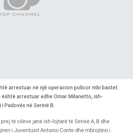
shtë arrestuar në një operacion policor mbi bastet
të është arrestuar edhe Omar Milanetto, ish-
ri i Padovës në Serinë B.
prej të cilëve janë ish-lojtarë të Serisë A, B dhe
jneri i Juventusit Antonio Conte dhe mbrojtësi i