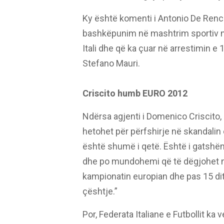
Ky është komenti i Antonio De Rencis,
bashkëpunim në mashtrim sportiv në
Itali dhe që ka çuar në arrestimin e 
Stefano Mauri.
Criscito humb EURO 2012
Ndërsa agjenti i Domenico Criscito, m
hetohet për përfshirje në skandalin 
është shumë i qetë. Është i gatshëm
dhe po mundohemi që të dëgjohet n
kampionatin europian dhe pas 15 ditë
çështje.”
Por, Federata Italiane e Futbollit ka