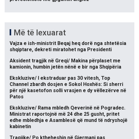
Më të lexuarat
Vajza e ish-ministrit Beqaj heq dorë nga shtetësia
shqiptare, dekreti miratohet nga Presidenti
Aksident tragjik në Greqi/ Makina përplaset me
kamionin, humbin jetën nënë e bir nga Shqipëria
Ekskluzive/ I ekstraduar pas 30 vitesh, Top
Channel zbardh dosjen e Sokol Hoxhës: Si sherri
për një kasetofon solli vrasjen e dy vëllezërve në
Patos
Ekskluzive/ Rama mbledh Qeverinë në Pogradec.
Ministrat raportojnë më 24 dhe 25 gusht, pritet
edhe mbledhja e Asamblesë që mund të ndryshojë
kabinetin
Tragjike/ Po ktheheshin në Gjermani pas