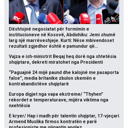
Dështojnë negociatat për formimin e
institucioneve në Kosovë, Abdixhiku: Jemi shumë
larg një marrëveshjeje. Kurti: Nëse mbivendoset
rezultati zgjedhor është e pamundur që…
Vajza e ish-ministrit Beqaj heq dorë nga shtetësia
shqiptare, dekreti miratohet nga Presidenti
“Paguajnë 24 mijë paund dhe kalojnë me pasaporta
false”, media britanike zbulon skemën e
kontrabandistëve shqiptarë
Europa digjet nga vapa ekstreme/ “Thyhen”
rekordet e temperaturave, mijëra viktima nga
nxehtësia
E kryer/ Hap i madh për talentin shqiptar, 17-vjeçari
Armend Muslika firmos kontratën e parë
profesioniste me gjigantin anglez