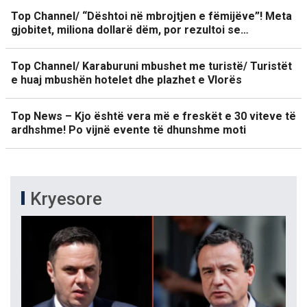
Top Channel/ “Dështoi në mbrojtjen e fëmijëve”! Meta
gjobitet, miliona dollarë dëm, por rezultoi se…
Top Channel/ Karaburuni mbushet me turistë/ Turistët
e huaj mbushën hotelet dhe plazhet e Vlorës
Top News – Kjo është vera më e freskët e 30 viteve të
ardhshme! Po vijnë evente të dhunshme moti
Kryesore