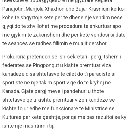
ndërkohë e trupa gjyqësore me gjyqtarë Regleta
Panajotin, Manjola Xhaxhon dhe Bujar Krasniqin kerkoi
kohe te shqyrtoje kete per te dhene nje vendim nese
gjyqi do te zhvillohet me procedure te shkurtuar apo
me gjykim te zakonshem dhe per kete vendosi si date
te seances se radhes fillimin e muajit qershor.
Prokuroria pretendon se ish-sekretari i pergjitshem i
federates se Pingpongut u kishte premtuar viza
kanadeze disa shtetasve te cilet do t’i paraqiste si
sportiste ne nje takim sportiv qe do te kryhej ne
Kanada. Gjate pergjimeve i pandehuri u thote
shtetasve qe u kishte premtuar vizen kandeze se
kishte folur edhe me funksionare te Ministrise se
Kultures per kete çeshtje, por qe me pas rezultoi se ky
ishte nje mashtrim i tij.