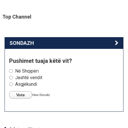
Top Channel
SONDAZH
Pushimet tuaja këtë vit?
Në Shqipëri
Jashtë vendit
Asgjëkundi
Vote
View Results