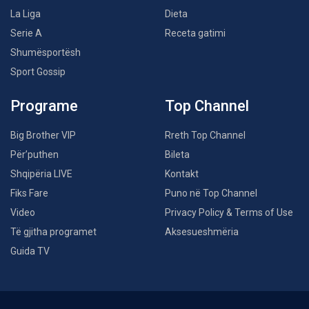
La Liga
Dieta
Serie A
Receta gatimi
Shumësportësh
Sport Gossip
Programe
Top Channel
Big Brother VIP
Rreth Top Channel
Për’puthen
Bileta
Shqipëria LIVE
Kontakt
Fiks Fare
Puno në Top Channel
Video
Privacy Policy & Terms of Use
Të gjitha programet
Aksesueshmëria
Guida TV