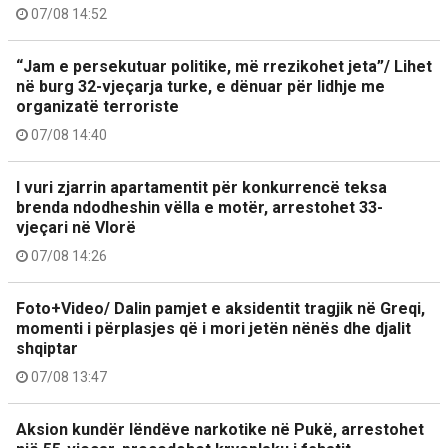
07/08 14:52
“Jam e persekutuar politike, më rrezikohet jeta”/ Lihet
në burg 32-vjeçarja turke, e dënuar për lidhje me
organizatë terroriste
07/08 14:40
I vuri zjarrin apartamentit për konkurrencë teksa
brenda ndodheshin vëlla e motër, arrestohet 33-
vjeçari në Vlorë
07/08 14:26
Foto+Video/ Dalin pamjet e aksidentit tragjik në Greqi,
momenti i përplasjes që i mori jetën nënës dhe djalit
shqiptar
07/08 13:47
Aksion kundër lëndëve narkotike në Pukë, arrestohet