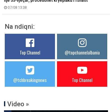
një 55-vjeçar, procedohet kryeplaku i fshatit
07/08 13:38
Na ndiqni:
Top Channel
@topchannelalbania
@tchbreakingnews
Top Channel
Video »