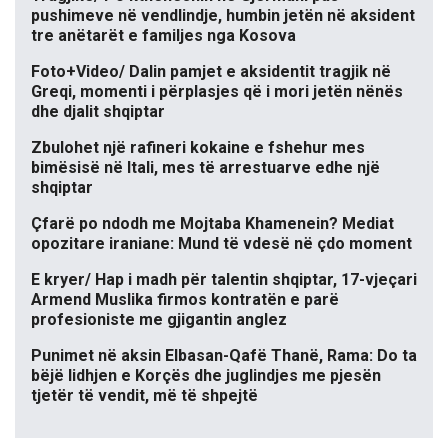
pushimeve në vendlindje, humbin jetën në aksident
tre anëtarët e familjes nga Kosova
Foto+Video/ Dalin pamjet e aksidentit tragjik në
Greqi, momenti i përplasjes që i mori jetën nënës
dhe djalit shqiptar
Zbulohet një rafineri kokaine e fshehur mes
bimësisë në Itali, mes të arrestuarve edhe një
shqiptar
Çfarë po ndodh me Mojtaba Khamenein? Mediat
opozitare iraniane: Mund të vdesë në çdo moment
E kryer/ Hap i madh për talentin shqiptar, 17-vjeçari
Armend Muslika firmos kontratën e parë
profesioniste me gjigantin anglez
Punimet në aksin Elbasan-Qafë Thanë, Rama: Do ta
bëjë lidhjen e Korçës dhe juglindjes me pjesën
tjetër të vendit, më të shpejtë