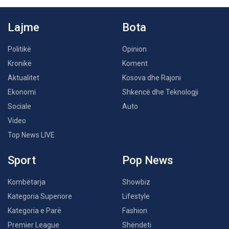
Lajme
Bota
Politikë
Opinion
Kronikë
Koment
Aktualitet
Kosova dhe Rajoni
Ekonomi
Shkencë dhe Teknologji
Sociale
Auto
Video
Top News LIVE
Sport
Pop News
Kombëtarja
Showbiz
Kategoria Superiore
Lifestyle
Kategoria e Parë
Fashion
Premier League
Shëndeti