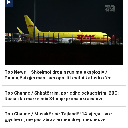
Top News – Shkelmoi dronin rus me eksploziv /
Punonjësi gjerman i aeroportit evitoi katastrofën
Top Channel/ Shkatërrim, por edhe sekuestrim! BBC:
Rusia i ka marrë mbi 34 mijë prona ukrainasve
Top Channel/ Masakër në Tajlandë! 14-vjeçari vret
gjyshërit, më pas zbraz armën drejt mësuesve