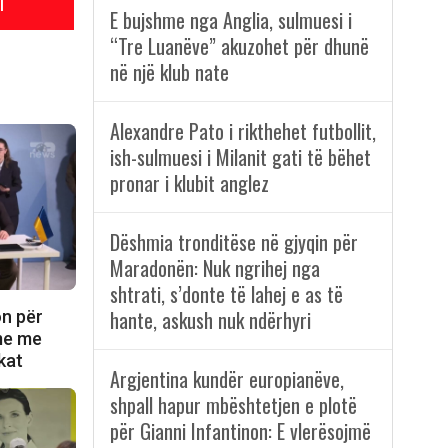
l
E bujshme nga Anglia, sulmuesi i
“Tre Luanëve” akuzohet për dhunë
në një klub nate
Alexandre Pato i rikthehet futbollit,
ish-sulmuesi i Milanit gati të bëhet
pronar i klubit anglez
Dëshmia tronditëse në gjyqin për
Maradonën: Nuk ngrihej nga
shtrati, s’donte të lahej e as të
hante, askush nuk ndërhyri
on për
ime me
kat
Argjentina kundër europianëve,
shpall hapur mbështetjen e plotë
për Gianni Infantinon: E vlerësojmë