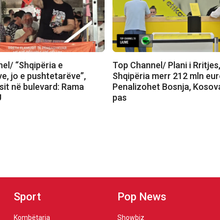
el/ “Shqipëria e
Top Channel/ Plani i Rritjes
e, jo e pushtetarëve”,
Shqipëria merr 212 mln eur
sit në bulevard: Rama
Penalizohet Bosnja, Kosov
U
pas
Sport
Pop News
Kombëtarja
Showbiz