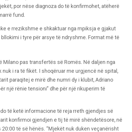
jekët, por nëse diagnoza do të konfirmohet, atëherë
marrë fund.
jike e rrezikshme e shkaktuar nga mpiksja e gjakut
 bllokimi i tyre për arsye të ndryshme. Format më të
ë Milano pas transfertës së Romës. Në daljen nga
k nuk i ra të fikët. I shoqëruar me urgjencë në spital,
rit paraqitej e mirë dhe numri dy i klubit, Adriano
për një rënie tensioni” dhe për një rikuperim të
do të ketë informacione të reja rreth gjendjes së
arit konfirmoi gjendjen e tij të mirë shëndetësore, në
s 20:00 të së hënës. “Mjekët nuk duken veçanërisht