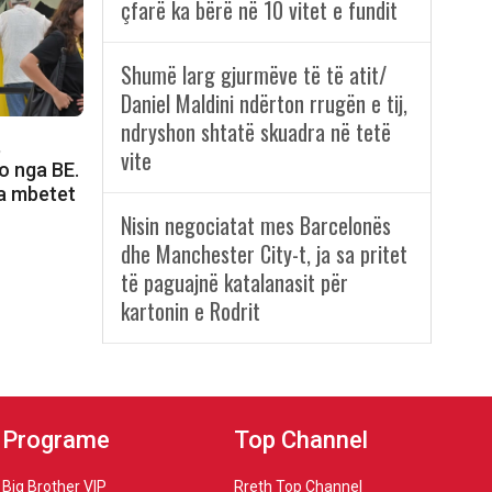
çfarë ka bërë në 10 vitet e fundit
Shumë larg gjurmëve të të atit/
Daniel Maldini ndërton rrugën e tij,
ndryshon shtatë skuadra në tetë
,
vite
o nga BE.
a mbetet
Nisin negociatat mes Barcelonës
dhe Manchester City-t, ja sa pritet
të paguajnë katalanasit për
kartonin e Rodrit
Programe
Top Channel
Big Brother VIP
Rreth Top Channel