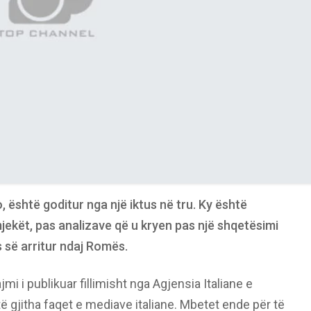
, është goditur nga një iktus në tru. Ky është
mjekët, pas analizave që u kryen pas një shqetësimi
es së arritur ndaj Romës.
mi i publikuar fillimisht nga Agjensia Italiane e
 gjitha faqet e mediave italiane. Mbetet ende për të