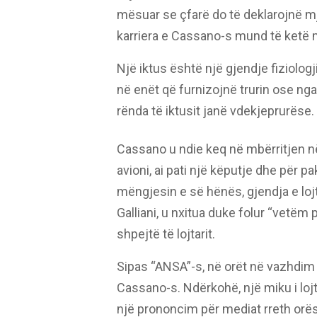
mësuar se çfarë do të deklarojnë m
karriera e Cassano-s mund të ketë 
Një iktus është një gjendje fiziolog
në enët që furnizojnë trurin ose nga
rënda të iktusit janë vdekjeprurëse.
Cassano u ndie keq në mbërritjen n
avioni, ai pati një këputje dhe për pa
mëngjesin e së hënës, gjendja e lojta
Galliani, u nxitua duke folur “vetëm 
shpejtë të lojtarit.
Sipas “ANSA”-s, në orët në vazhdim 
Cassano-s. Ndërkohë, një miku i lojt
një prononcim për mediat rreth orë