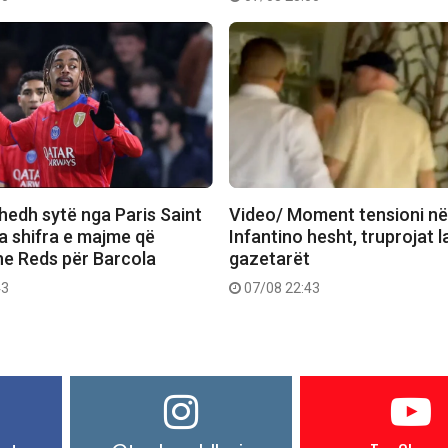
hedh sytë nga Paris Saint
Video/ Moment tensioni në
a shifra e majme që
Infantino hesht, truprojat 
he Reds për Barcola
gazetarët
43
07/08 22:43