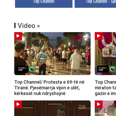
Top Channel
Top Channel - Sp
Video »
Top Channel/ Protesta e 69-të në
Top Chann
Tiranë. Pjesëmarrja vijon e ulët,
miraton t
kërkesat nuk ndryshojnë
gazin e i