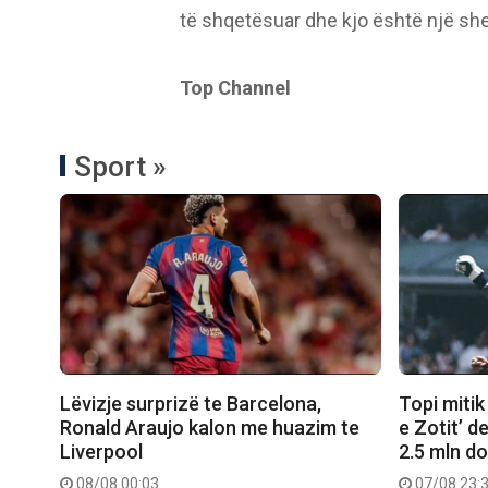
të shqetësuar dhe kjo është një she
Top Channel
Sport »
Lëvizje surprizë te Barcelona,
Topi mitik
Ronald Araujo kalon me huazim te
e Zotit’ d
Liverpool
2.5 mln do
08/08 00:03
07/08 23: