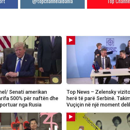
ort
@topchannelalbania
Top Channe
el/ Senati amerikan
Top News – Zelensky vizit
arifa 500% për naftën dhe
herë të parë Serbinë. Tak
mportuar nga Rusia
Vuçiçin në një moment deli