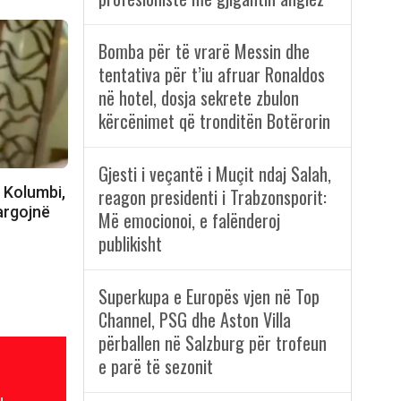
Bomba për të vrarë Messin dhe
tentativa për t’iu afruar Ronaldos
në hotel, dosja sekrete zbulon
kërcënimet që tronditën Botërorin
Gjesti i veçantë i Muçit ndaj Salah,
 Kolumbi,
reagon presidenti i Trabzonsporit:
largojnë
Më emocionoi, e falënderoj
publikisht
Superkupa e Europës vjen në Top
Channel, PSG dhe Aston Villa
përballen në Salzburg për trofeun
e parë të sezonit