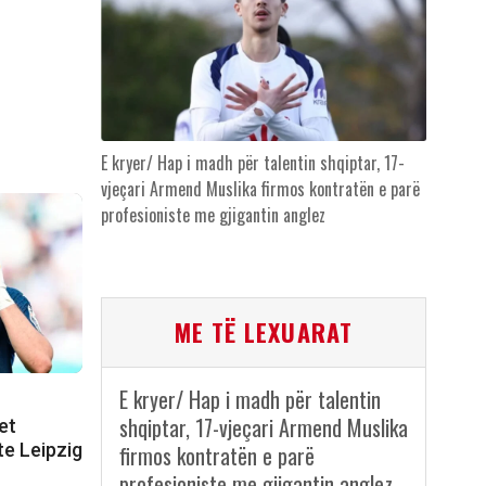
E kryer/ Hap i madh për talentin shqiptar, 17-
vjeçari Armend Muslika firmos kontratën e parë
profesioniste me gjigantin anglez
ME TË LEXUARAT
E kryer/ Hap i madh për talentin
shqiptar, 17-vjeçari Armend Muslika
et
 te Leipzig
firmos kontratën e parë
profesioniste me gjigantin anglez