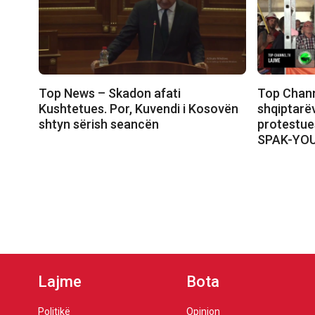
Top News – Skadon afati
Top Chann
Kushtetues. Por, Kuvendi i Kosovën
shqiptarëv
shtyn sërish seancën
protestue
SPAK-YO
Lajme
Bota
Politikë
Opinion