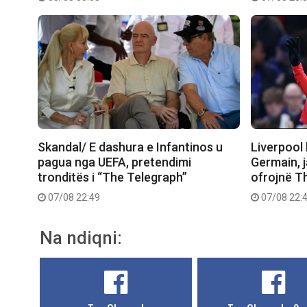
Skandal/ E dashura e Infantinos u
Liverpool 
pagua nga UEFA, pretendimi
Germain, j
tronditës i “The Telegraph”
ofrojnë T
07/08 22:49
07/08 22:
Na ndiqni: