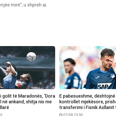
njëe mirë”, u shpreh ai.
 i golit të Maradonës, ‘Dora
E pabesueshme, dështojnë
el në ankand, shitja nis me
kontrollet mjekësore, prish
llarë
transferimi i Fisnik Asllanit
30
07/08 23:00