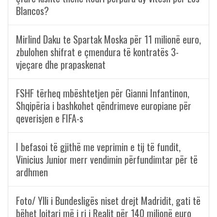
Blancos?
Mirlind Daku te Spartak Moska për 11 milionë euro,
zbulohen shifrat e çmendura të kontratës 3-
vjeçare dhe prapaskenat
FSHF tërheq mbështetjen për Gianni Infantinon,
Shqipëria i bashkohet qëndrimeve europiane për
qeverisjen e FIFA-s
I befasoi të gjithë me veprimin e tij të fundit,
Vinicius Junior merr vendimin përfundimtar për të
ardhmen
Foto/ Ylli i Bundesligës niset drejt Madridit, gati të
bëhet lojtari më i ri i Realit për 140 milionë euro