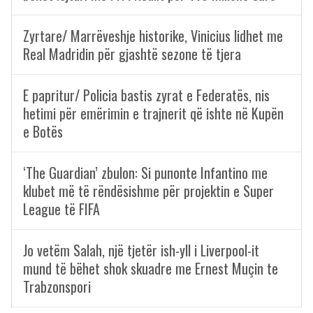
Zyrtare/ Marrëveshje historike, Vinicius lidhet me
Real Madridin për gjashtë sezone të tjera
E papritur/ Policia bastis zyrat e Federatës, nis
hetimi për emërimin e trajnerit që ishte në Kupën
e Botës
‘The Guardian’ zbulon: Si punonte Infantino me
klubet më të rëndësishme për projektin e Super
League të FIFA
Jo vetëm Salah, një tjetër ish-yll i Liverpool-it
mund të bëhet shok skuadre me Ernest Muçin te
Trabzonspori