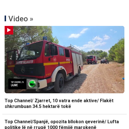
Video »
Top Channel/ Zjarret, 10 vatra ende aktive/ Flakët
shkrumbuan 34.5 hektarë tokë
Top Channel/Spanjë, opozita bllokon qeverinë/ Lufta
politike lë në rrugë 1000 fëmijë marokenë