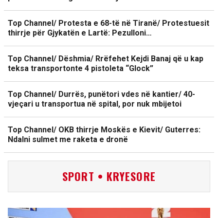
Top Channel/ Protesta e 68-të në Tiranë/ Protestuesit
thirrje për Gjykatën e Lartë: Pezulloni…
Top Channel/ Dëshmia/ Rrëfehet Kejdi Banaj që u kap
teksa transportonte 4 pistoleta “Glock”
Top Channel/ Durrës, punëtori vdes në kantier/ 40-
vjeçari u transportua në spital, por nuk mbijetoi
Top Channel/ OKB thirrje Moskës e Kievit/ Guterres:
Ndalni sulmet me raketa e dronë
SPORT • KRYESORE