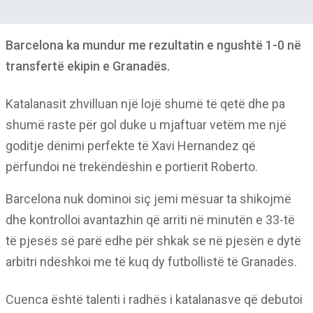
Barcelona ka mundur me rezultatin e ngushtë 1-0 në
transfertë ekipin e Granadës.
Katalanasit zhvilluan një lojë shumë të qetë dhe pa
shumë raste për gol duke u mjaftuar vetëm me një
goditje dënimi perfekte të Xavi Hernandez që
përfundoi në trekëndëshin e portierit Roberto.
Barcelona nuk dominoi siç jemi mësuar ta shikojmë
dhe kontrolloi avantazhin që arriti në minutën e 33-të
të pjesës së parë edhe për shkak se në pjesën e dytë
arbitri ndëshkoi me të kuq dy futbollistë të Granadës.
Cuenca është talenti i radhës i katalanasve që debutoi