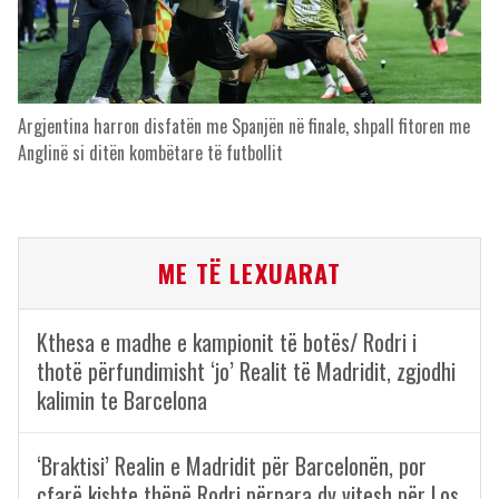
Argjentina harron disfatën me Spanjën në finale, shpall fitoren me
Anglinë si ditën kombëtare të futbollit
ME TË LEXUARAT
Kthesa e madhe e kampionit të botës/ Rodri i
thotë përfundimisht ‘jo’ Realit të Madridit, zgjodhi
kalimin te Barcelona
‘Braktisi’ Realin e Madridit për Barcelonën, por
çfarë kishte thënë Rodri përpara dy vitesh për Los