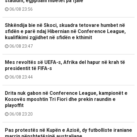
stadium, egjiptiani mbetet pa fjalë
06/08 23:56
Shkëndija bie në Skoci, skuadra tetovare humbet në
sfidën e parë ndaj Hibernian në Conference League,
kualifikimi zgjidhet në sfidën e kthimit
06/08 23:47
Mes revoltës së UEFA-s, Afrika del hapur në krah të
presidentit të FIFA-s
06/08 23:44
Drita nuk gabon në Conference League, kampionët e
Kosovës mposhtin Tri Fiori dhe prekin raundin e
playoffit
06/08 23:20
Pas protestës në Kupën e Azisë, dy futbolliste iraniane
marrin nënshtetësinë australiane