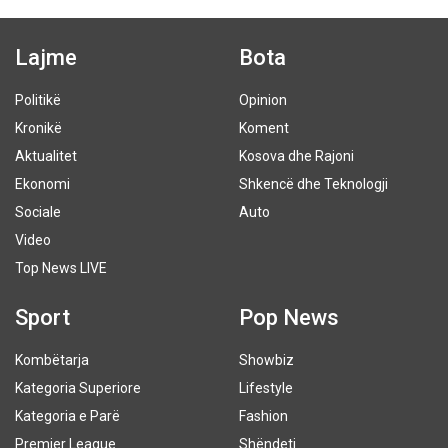
Lajme
Bota
Politikë
Opinion
Kronikë
Koment
Aktualitet
Kosova dhe Rajoni
Ekonomi
Shkencë dhe Teknologji
Sociale
Auto
Video
Top News LIVE
Sport
Pop News
Kombëtarja
Showbiz
Kategoria Superiore
Lifestyle
Kategoria e Parë
Fashion
Premier League
Shëndeti