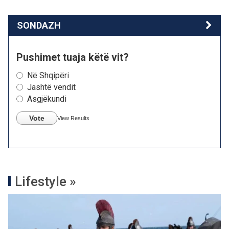
SONDAZH
Pushimet tuaja këtë vit?
Në Shqipëri
Jashtë vendit
Asgjëkundi
Vote
View Results
Lifestyle »