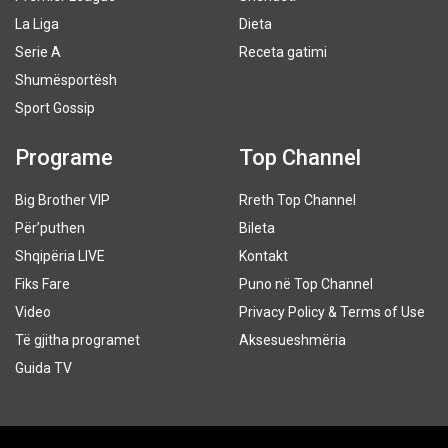
La Liga
Dieta
Serie A
Receta gatimi
Shumësportësh
Sport Gossip
Programe
Top Channel
Big Brother VIP
Rreth Top Channel
Për’puthen
Bileta
Shqipëria LIVE
Kontakt
Fiks Fare
Puno në Top Channel
Video
Privacy Policy & Terms of Use
Të gjitha programet
Aksesueshmëria
Guida TV