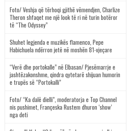
Foto/ Veshja që tërhoqi gjithë vëmendjen, Charlize
Theron shfaqet me një look të ri në turin botëror
të “The Odyssey”
Shuhet legjenda e muzikës flamenco, Pepe
Habichuela ndërron jetë në moshën 81-vjeçare
“Verë dhe portokalle” në Elbasan/ Pjesëmarrje e
jashtëzakonshme, qindra qytetarë shijuan humorin
e trupës së “Portokalli”
Foto/ “Ka dalë dielli”, moderatorja e Top Channel
nis pushimet, Françeska Rustem dhuron ‘show’
nga deti