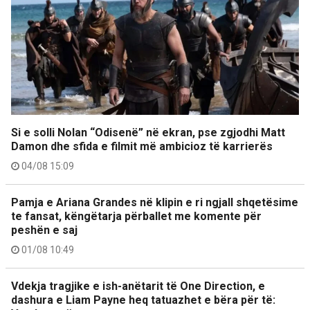
Si e solli Nolan “Odisenë” në ekran, pse zgjodhi Matt
Damon dhe sfida e filmit më ambicioz të karrierës
04/08 15:09
Pamja e Ariana Grandes në klipin e ri ngjall shqetësime
te fansat, këngëtarja përballet me komente për
peshën e saj
01/08 10:49
Vdekja tragjike e ish-anëtarit të One Direction, e
dashura e Liam Payne heq tatuazhet e bëra për të: