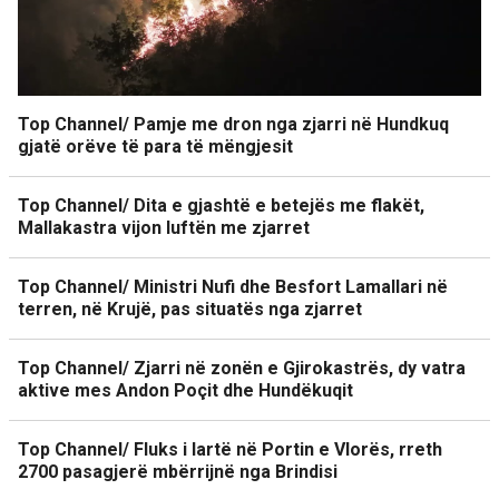
Top Channel/ Pamje me dron nga zjarri në Hundkuq
gjatë orëve të para të mëngjesit
Top Channel/ Dita e gjashtë e betejës me flakët,
Mallakastra vijon luftën me zjarret
Top Channel/ Ministri Nufi dhe Besfort Lamallari në
terren, në Krujë, pas situatës nga zjarret
Top Channel/ Zjarri në zonën e Gjirokastrës, dy vatra
aktive mes Andon Poçit dhe Hundëkuqit
Top Channel/ Fluks i lartë në Portin e Vlorës, rreth
2700 pasagjerë mbërrijnë nga Brindisi