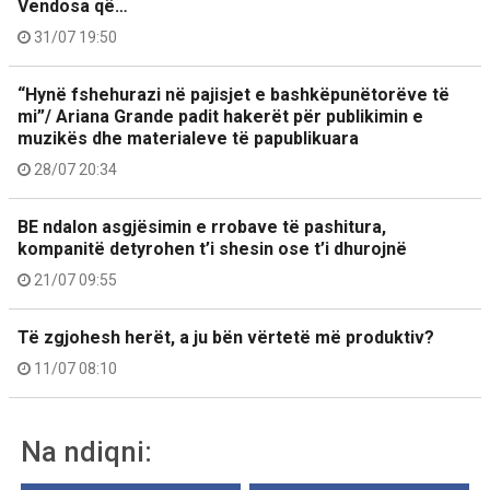
Vendosa që…
31/07 19:50
“Hynë fshehurazi në pajisjet e bashkëpunëtorëve të
mi”/ Ariana Grande padit hakerët për publikimin e
muzikës dhe materialeve të papublikuara
28/07 20:34
BE ndalon asgjësimin e rrobave të pashitura,
kompanitë detyrohen t’i shesin ose t’i dhurojnë
21/07 09:55
Të zgjohesh herët, a ju bën vërtetë më produktiv?
11/07 08:10
Na ndiqni: