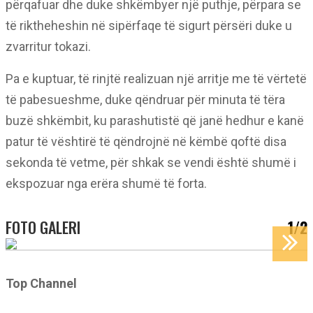
përqafuar dhe duke shkëmbyer një puthje, përpara se
të riktheheshin në sipërfaqe të sigurt përsëri duke u
zvarritur tokazi.
Pa e kuptuar, të rinjtë realizuan një arritje me të vërtetë
të pabesueshme, duke qëndruar për minuta të tëra
buzë shkëmbit, ku parashutistë që janë hedhur e kanë
patur të vështirë të qëndrojnë në këmbë qoftë disa
sekonda të vetme, për shkak se vendi është shumë i
ekspozuar nga erëra shumë të forta.
FOTO GALERI
1/2
Top Channel