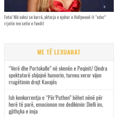
Foto/ Më seksi se kurrë, aktorja e njohur e Hollywood-it “ndez”
rrjetin me setin e fundit
ME TË LEXUARAT
“Verë dhe Portokalle” në skenën e Peqinit/ Qindra
spektatorë shijojnë humorin, turneu veror vijon
rrugëtimin drejt Kavajës
Ish konkurrentja e “Për’Puthen” bëhet nënë për
herë të parë, emocionon me dedikimin: Dielli im,
gjithçka e imja