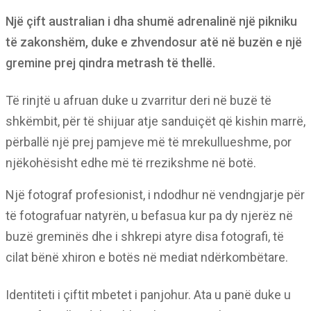
Një çift australian i dha shumë adrenalinë një pikniku
të zakonshëm, duke e zhvendosur atë në buzën e një
gremine prej qindra metrash të thellë.
Të rinjtë u afruan duke u zvarritur deri në buzë të
shkëmbit, për të shijuar atje sanduiçët që kishin marrë,
përballë një prej pamjeve më të mrekullueshme, por
njëkohësisht edhe më të rrezikshme në botë.
Një fotograf profesionist, i ndodhur në vendngjarje për
të fotografuar natyrën, u befasua kur pa dy njerëz në
buzë greminës dhe i shkrepi atyre disa fotografi, të
cilat bënë xhiron e botës në mediat ndërkombëtare.
Identiteti i çiftit mbetet i panjohur. Ata u panë duke u