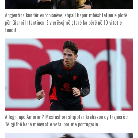
Argjentina kundër europianëve, shpall hapur mbështetjen e plotë
për Gianni Infantinon: E vlerësojmë çfarë ka bërë në 10 vitet e
fundit
Allegri apo Amorim? Mesfushori shqiptar krahason dy trajnerët:
Të gjithë kanë mënyrat e veta, por me portugezin…