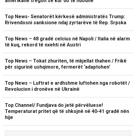
amerikane tregon se kur do të ndodhë
Top News- Senatorët kërkesë administratës Trump:
Rrivendosni sanksione ndaj zyrtarëve të Rep. Srpska
Top News – 48 gradë celcius në Napoli / Italia në alarm
të kuq, rekord të nxehti në Austri
Top News – Tokat zhuriten, të mbjellat thahen / Frikë
për sigurinë ushqimore, fermerët ‘adaptohen’
Top News – Luftrat e ardhshme luftohen nga robotët /
Revolucion i dronëve në Ukrainë
Top Channel/ Fundjava do jetë përvëluese!
Temperaturat pritet që të shkojnë në 40-41 gradë nën
hije