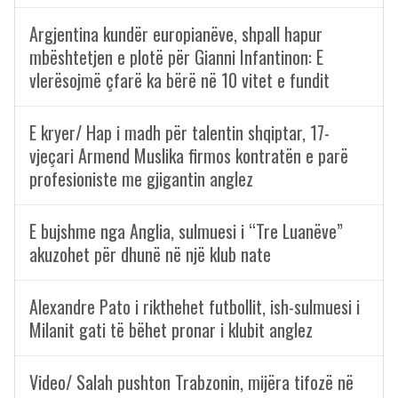
Argjentina kundër europianëve, shpall hapur
mbështetjen e plotë për Gianni Infantinon: E
vlerësojmë çfarë ka bërë në 10 vitet e fundit
E kryer/ Hap i madh për talentin shqiptar, 17-
vjeçari Armend Muslika firmos kontratën e parë
profesioniste me gjigantin anglez
E bujshme nga Anglia, sulmuesi i “Tre Luanëve”
akuzohet për dhunë në një klub nate
Alexandre Pato i rikthehet futbollit, ish-sulmuesi i
Milanit gati të bëhet pronar i klubit anglez
Video/ Salah pushton Trabzonin, mijëra tifozë në