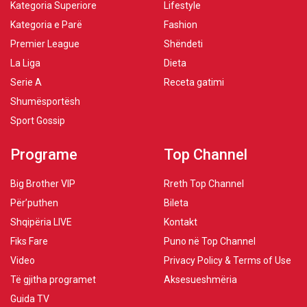
Kategoria Superiore
Lifestyle
Kategoria e Parë
Fashion
Premier League
Shëndeti
La Liga
Dieta
Serie A
Receta gatimi
Shumësportësh
Sport Gossip
Programe
Top Channel
Big Brother VIP
Rreth Top Channel
Për’puthen
Bileta
Shqipëria LIVE
Kontakt
Fiks Fare
Puno në Top Channel
Video
Privacy Policy & Terms of Use
Të gjitha programet
Aksesueshmëria
Guida TV