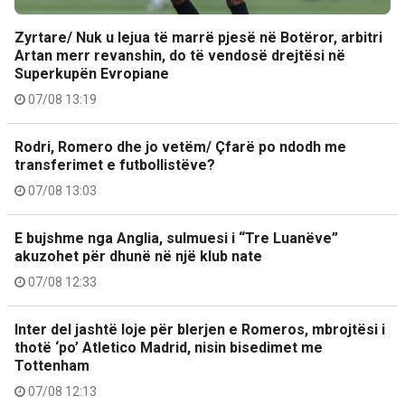
Zyrtare/ Nuk u lejua të marrë pjesë në Botëror, arbitri
Artan merr revanshin, do të vendosë drejtësi në
Superkupën Evropiane
07/08 13:19
Rodri, Romero dhe jo vetëm/ Çfarë po ndodh me
transferimet e futbollistëve?
07/08 13:03
E bujshme nga Anglia, sulmuesi i “Tre Luanëve”
akuzohet për dhunë në një klub nate
07/08 12:33
Inter del jashtë loje për blerjen e Romeros, mbrojtësi i
thotë ‘po’ Atletico Madrid, nisin bisedimet me
Tottenham
07/08 12:13