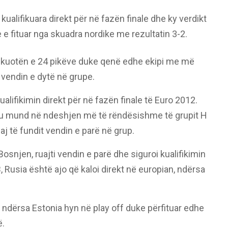
ualifikuara direkt për në fazën finale dhe ky verdikt
e fituar nga skuadra nordike me rezultatin 3-2.
 kuotën e 24 pikëve duke qenë edhe ekipi me më
 vendin e dytë në grupe.
kualifikimin direkt për në fazën finale të Euro 2012.
 u mund në ndeshjen më të rëndësishme të grupit H
j të fundit vendin e parë në grup.
osnjen, ruajti vendin e parë dhe siguroi kualifikimin
, Rusia është ajo që kaloi direkt në europian, ndërsa
ar, ndërsa Estonia hyn në play off duke përfituar edhe
ë.