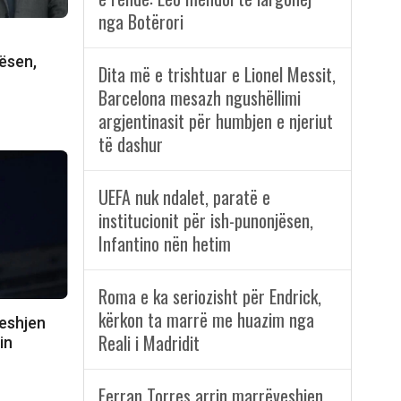
nga Botërori
jësen,
Dita më e trishtuar e Lionel Messit,
Barcelona mesazh ngushëllimi
argjentinasit për humbjen e njeriut
të dashur
UEFA nuk ndalet, paratë e
institucionit për ish-punonjësen,
Infantino nën hetim
Roma e ka seriozisht për Endrick,
kërkon ta marrë me huazim nga
veshjen
Reali i Madridit
in
Ferran Torres arrin marrëveshjen