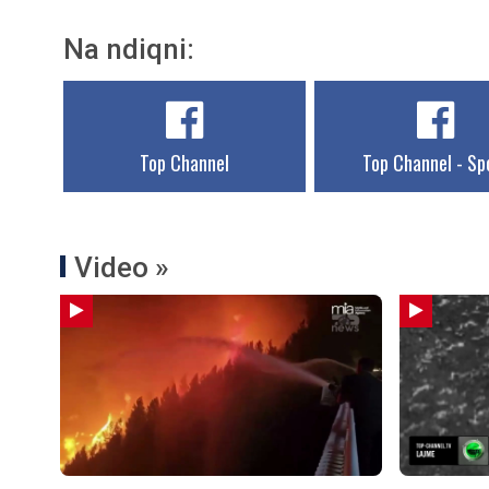
Na ndiqni:
Top Channel
Top Channel - Sp
Video »