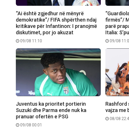
“Ai është zgjedhur në mënyrë
“Guardiol
demokratike”/ FIFA shpërthen ndaj
firmës”/ M
kritikave për Infantinon: I pranojmë
parë prap
diskutimet, por jo akuzat
Italia: S’
09/08 11:10
09/08 11:
Juventus ka prioritet portierin
Rashford 
Suzuki dhe Parma ende nuk ka
vajza me b
pranuar ofertën e PSG
08/08 22:
09/08 00:01