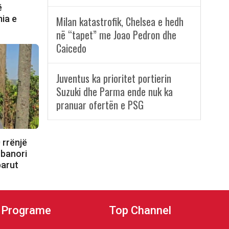
ë
ia e
Milan katastrofik, Chelsea e hedh
në “tapet” me Joao Pedron dhe
Caicedo
Juventus ka prioritet portierin
Suzuki dhe Parma ende nuk ka
pranuar ofertën e PSG
 rrënjë
, banori
barut
Programe
Top Channel