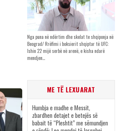
Nga puna në ndërtim dhe skelat te shqiponja në
Beograd/ Rrëfimi i boksierit shqiptar të UFC:
Ishin 22 mijë serbë në arenë, e kisha ndarë
mendjen…
ME TË LEXUARAT
Humbja e madhe e Messit,
zbardhen detajet e betejës së
babait të “Pleshtit” me sëmundjen
e rëndë: Leo mendoi të largohej