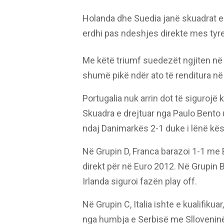
Holanda dhe Suedia janë skuadrat e k
erdhi pas ndeshjes direkte mes tyre 
Me këtë triumf suedezët ngjiten në
shumë pikë ndër ato të renditura në
Portugalia nuk arrin dot të sigurojë 
Skuadra e drejtuar nga Paulo Bento
ndaj Danimarkës 2-1 duke i lënë kësa
Në Grupin D, Franca barazoi 1-1 me B
direkt për në Euro 2012. Në Grupin B
Irlanda siguroi fazën play off.
Në Grupin C, Italia ishte e kualifiku
nga humbja e Serbisë me Sllovenin