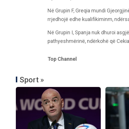
Në Grupin F, Greqia mundi Gjeorgjin
rrjedhojë edhe kualifikiminm, ndërsa 
Në Grupin I, Spanja nuk dhuroi asgj
pathyeshmërinë, ndërkohë që Cekia k
Top Channel
Sport »