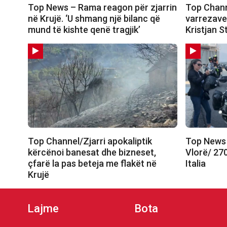
Top News – Rama reagon për zjarrin
Top Chann
në Krujë. ‘U shmang një bilanc që
varrezave,
mund të kishte qenë tragjik’
Kristjan S
Top Channel/Zjarri apokaliptik
Top News 
kërcënoi banesat dhe bizneset,
Vlorë/ 27
çfarë la pas beteja me flakët në
Italia
Krujë
Lajme
Bota