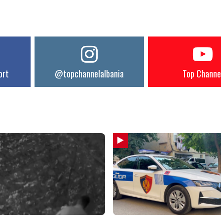
ort
@topchannelalbania
Top Channe