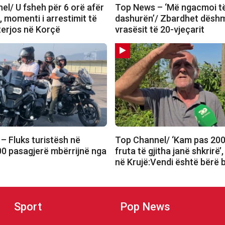
el/ U fsheh për 6 orë afër
Top News – ‘Më ngacmoi t
 momenti i arrestimit të
dashurën’/ Zbardhet dëshm
terjos në Korçë
vrasësit të 20-vjeçarit
– Fluks turistësh në
Top Channel/ ‘Kam pas 200
00 pasagjerë mbërrijnë nga
fruta të gjitha janë shkrirë’
në Krujë:Vendi është bërë 
Sport
Pop News