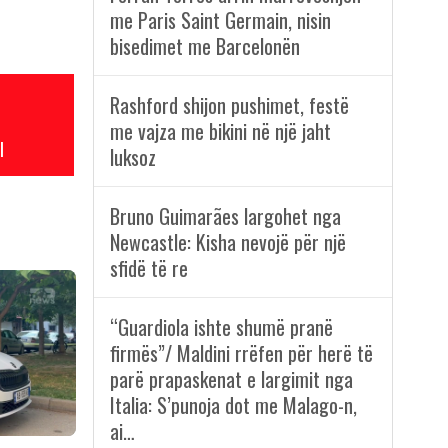
me Paris Saint Germain, nisin
bisedimet me Barcelonën
Rashford shijon pushimet, festë
me vajza me bikini në një jaht
l
luksoz
Bruno Guimarães largohet nga
Newcastle: Kisha nevojë për një
sfidë të re
“Guardiola ishte shumë pranë
firmës”/ Maldini rrëfen për herë të
parë prapaskenat e largimit nga
Italia: S’punoja dot me Malago-n,
ai…