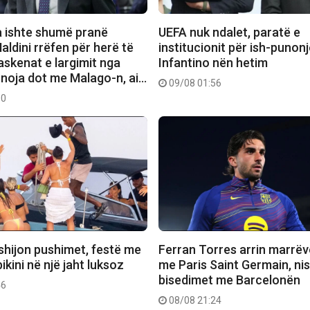
a ishte shumë pranë
UEFA nuk ndalet, paratë e
aldini rrëfen për herë të
institucionit për ish-punon
askenat e largimit nga
Infantino nën hetim
punoja dot me Malago-n, ai…
09/08 01:56
00
shijon pushimet, festë me
Ferran Torres arrin marrë
ikini në një jaht luksoz
me Paris Saint Germain, nis
bisedimet me Barcelonën
46
08/08 21:24