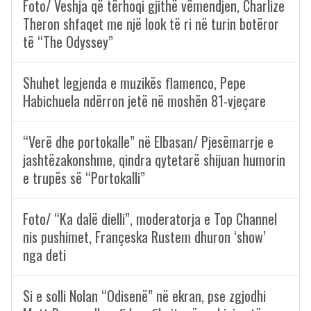
Foto/ Veshja që tërhoqi gjithë vëmendjen, Charlize
Theron shfaqet me një look të ri në turin botëror
të “The Odyssey”
Shuhet legjenda e muzikës flamenco, Pepe
Habichuela ndërron jetë në moshën 81-vjeçare
“Verë dhe portokalle” në Elbasan/ Pjesëmarrje e
jashtëzakonshme, qindra qytetarë shijuan humorin
e trupës së “Portokalli”
Foto/ “Ka dalë dielli”, moderatorja e Top Channel
nis pushimet, Françeska Rustem dhuron ‘show’
nga deti
Si e solli Nolan “Odisenë” në ekran, pse zgjodhi