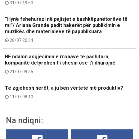
31/07 19:50
“Hynë fshehurazi në pajisjet e bashkëpunëtorëve të
mi”/ Ariana Grande padit hakerët për publikimin e
muzikës dhe materialeve të papublikuara
28/07 20:34
BE ndalon asgjësimin e rrobave të pashitura,
kompanitë detyrohen t’i shesin ose t’i dhurojnë
21/07 09:55
Të zgjohesh herët, a ju bën vërtetë më produktiv?
11/07 08:10
Na ndiqni: