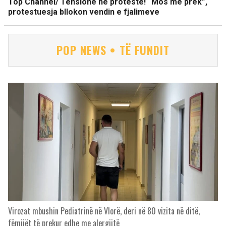
Top Channel/ Tensione në protestë! “Mos më prek”,
protestuesja bllokon vendin e fjalimeve
POP NEWS • TË FUNDIT
Virozat mbushin Pediatrinë në Vlorë, deri në 80 vizita në ditë,
fëmijët të prekur edhe me alergjitë