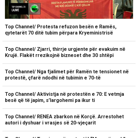
Top Channel/ Protesta refuzon besën e Ramës,
qytetarët 70 ditë tubim përpara Kryeministrisë
Top Channel/ Zjarri, thirrje urgjente për evakuim në
Krujë. Flakët rrezikojnë bizneset dhe 30 shtëpi
Top Channel/ Nga fjalimet për Ramën te tensionet në
protestë, çfarë ndodhi në tubimin e 70-të
Top Channel/ Aktivistja në protestën e 70: E vetmja
besë që të japim, s’largohemi pa ikur ti
Top Channel/ RENEA zbarkon në Korçë. Arrestohet
autori i dyshuar i vrasjes së 20-vjeçarit