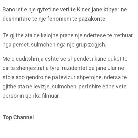
Banoret e nje qyteti ne veri te Kines jane kthyer ne
deshmitare te nje fenomeni te pazakonte.
Te gjithe ata qe kalojne prane nje ndertese te rrethuar
nga pemet, sulmohen nga nje grup zogjsh.
Me e cuditshmja eshte se shpendet i kane duket te
qarta shenjestrat e tyre: rezidentet qe jane ulur ne
stola apo qendrojne pa levizur shpetojne, ndersa te
gjithe ata ne levizje, sulmohen, perfshire edhe vete
personin qe i ka filmuar.
Top Channel