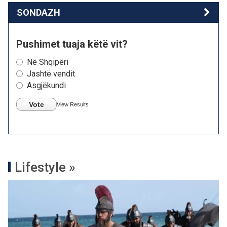
SONDAZH
Pushimet tuaja këtë vit?
Në Shqipëri
Jashtë vendit
Asgjëkundi
Vote
View Results
Lifestyle »