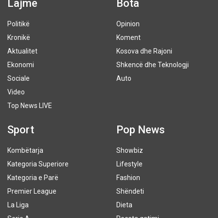
Lajme
Bota
Politikë
Opinion
Kronikë
Koment
Aktualitet
Kosova dhe Rajoni
Ekonomi
Shkencë dhe Teknologji
Sociale
Auto
Video
Top News LIVE
Sport
Pop News
Kombëtarja
Showbiz
Kategoria Superiore
Lifestyle
Kategoria e Parë
Fashion
Premier League
Shëndeti
La Liga
Dieta