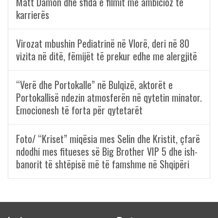
Matt Damon dhe sfida e filmit më ambicioz të
karrierës
Virozat mbushin Pediatrinë në Vlorë, deri në 80
vizita në ditë, fëmijët të prekur edhe me alergjitë
“Verë dhe Portokalle” në Bulqizë, aktorët e
Portokallisë ndezin atmosferën në qytetin minator.
Emocionesh të forta për qytetarët
Foto/ “Kriset” miqësia mes Selin dhe Kristit, çfarë
ndodhi mes fitueses së Big Brother VIP 5 dhe ish-
banorit të shtëpisë më të famshme në Shqipëri