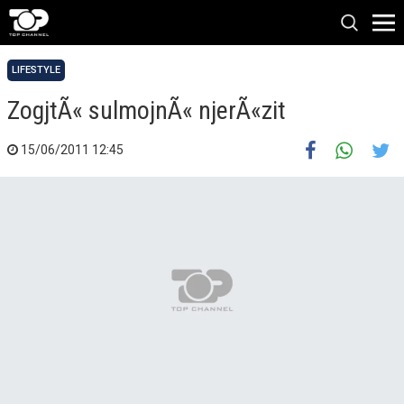
LIFESTYLE
ZogjtÃ« sulmojnÃ« njerÃ«zit
15/06/2011 12:45