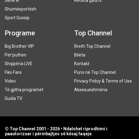
Serie A
Receta gatimi
Shumësportësh
Sport Gossip
Programe
Top Channel
Big Brother VIP
Rreth Top Channel
Për’puthen
Bileta
Shqipëria LIVE
Kontakt
Fiks Fare
Puno në Top Channel
Video
Privacy Policy & Terms of Use
Të gjitha programet
Aksesueshmëria
Guida TV
© Top Channel 2001 - 2026 • Ndalohet riprodhimi i
paautorizuar i përmbajtjes së kësaj faqeje.