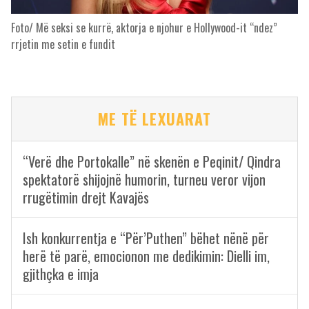
Foto/ Më seksi se kurrë, aktorja e njohur e Hollywood-it “ndez”
rrjetin me setin e fundit
ME TË LEXUARAT
“Verë dhe Portokalle” në skenën e Peqinit/ Qindra
spektatorë shijojnë humorin, turneu veror vijon
rrugëtimin drejt Kavajës
Ish konkurrentja e “Për’Puthen” bëhet nënë për
herë të parë, emocionon me dedikimin: Dielli im,
gjithçka e imja