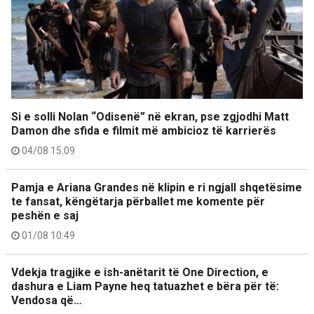
Si e solli Nolan “Odisenë” në ekran, pse zgjodhi Matt
Damon dhe sfida e filmit më ambicioz të karrierës
04/08 15:09
Pamja e Ariana Grandes në klipin e ri ngjall shqetësime
te fansat, këngëtarja përballet me komente për
peshën e saj
01/08 10:49
Vdekja tragjike e ish-anëtarit të One Direction, e
dashura e Liam Payne heq tatuazhet e bëra për të:
Vendosa që…