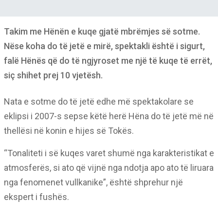
Takim me Hënën e kuqe gjatë mbrëmjes së sotme.
Nëse koha do të jetë e mirë, spektakli është i sigurt,
falë Hënës që do të ngjyroset me një të kuqe të errët,
siç shihet prej 10 vjetësh.
Nata e sotme do të jetë edhe më spektakolare se
eklipsi i 2007-s sepse këtë herë Hëna do të jetë më në
thellësi në konin e hijes së Tokës.
“Tonaliteti i së kuqes varet shumë nga karakteristikat e
atmosferës, si ato që vijnë nga ndotja apo ato të liruara
nga fenomenet vullkanike”, është shprehur një
ekspert i fushës.