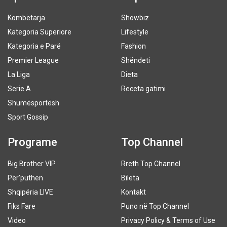
Kombëtarja
Showbiz
Kategoria Superiore
Lifestyle
Kategoria e Parë
Fashion
Premier League
Shëndeti
La Liga
Dieta
Serie A
Receta gatimi
Shumësportësh
Sport Gossip
Programe
Top Channel
Big Brother VIP
Rreth Top Channel
Për’puthen
Bileta
Shqipëria LIVE
Kontakt
Fiks Fare
Puno në Top Channel
Video
Privacy Policy & Terms of Use