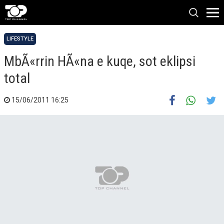
LIFESTYLE
MbÃ«rrin HÃ«na e kuqe, sot eklipsi
total
15/06/2011 16:25