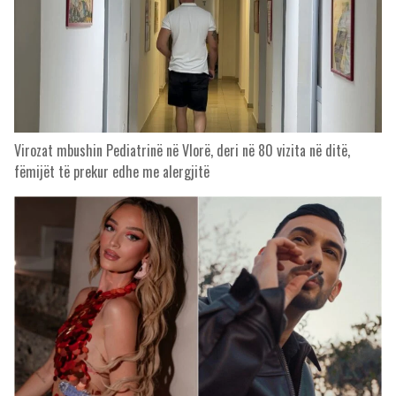
Virozat mbushin Pediatrinë në Vlorë, deri në 80 vizita në ditë,
fëmijët të prekur edhe me alergjitë