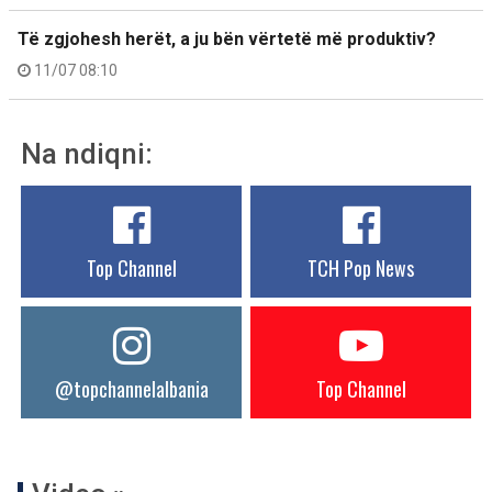
Të zgjohesh herët, a ju bën vërtetë më produktiv?
11/07 08:10
Na ndiqni:
Top Channel
TCH Pop News
@topchannelalbania
Top Channel