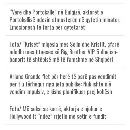
“Verë dhe Portokalle” në Bulqizë, aktorët e
Portokallisë ndezin atmosferën në qytetin minator.
Emocionesh të forta për qytetarët
Foto/ “Kriset” miqësia mes Selin dhe Kristit, çfarë
ndodhi mes fitueses së Big Brother VIP 5 dhe ish-
banorit të shtëpisë më të famshme në Shqipëri
Ariana Grande flet për herë të parë pas vendimit
për t’u tërhequr nga jeta publike: Nuk ishte një
vendim impulsiv, e kisha planifikuar prej kohësh
Foto/ Më seksi se kurrë, aktorja e njohur e
Hollywood-it “ndez” rrjetin me setin e fundit