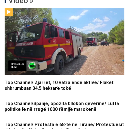
Video »
Top Channel/ Zjarret, 10 vatra ende aktive/ Flakët
shkrumbuan 34.5 hektarë tokë
Top Channel/Spanjë, opozita bllokon qeverinë/ Lufta
politike lë në rrugë 1000 fëmijë marokenë
Top Channel/ Protesta e 68-të në Tiranë/ Protestuesit