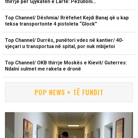
thirrje për Gjykatën e Lartë: Pezulloni…
Top Channel/ Dëshmia/ Rrëfehet Kejdi Banaj që u kap
teksa transportonte 4 pistoleta “Glock”
Top Channel/ Durrës, punëtori vdes në kantier/ 40-
vjeçari u transportua në spital, por nuk mbijetoi
Top Channel/ OKB thirrje Moskës e Kievit/ Guterres:
Ndalni sulmet me raketa e dronë
POP NEWS • TË FUNDIT