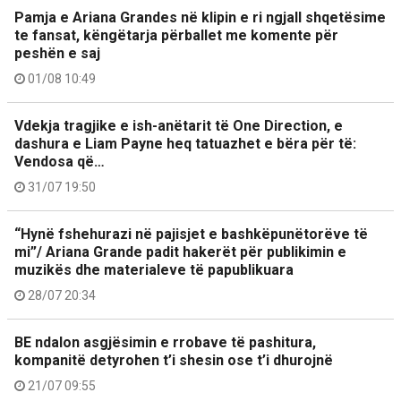
Pamja e Ariana Grandes në klipin e ri ngjall shqetësime
te fansat, këngëtarja përballet me komente për
peshën e saj
01/08 10:49
Vdekja tragjike e ish-anëtarit të One Direction, e
dashura e Liam Payne heq tatuazhet e bëra për të:
Vendosa që…
31/07 19:50
“Hynë fshehurazi në pajisjet e bashkëpunëtorëve të
mi”/ Ariana Grande padit hakerët për publikimin e
muzikës dhe materialeve të papublikuara
28/07 20:34
BE ndalon asgjësimin e rrobave të pashitura,
kompanitë detyrohen t’i shesin ose t’i dhurojnë
21/07 09:55