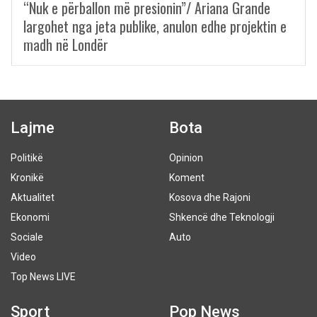
“Nuk e përballon më presionin”/ Ariana Grande
largohet nga jeta publike, anulon edhe projektin e
madh në Londër
Lajme
Bota
Politikë
Opinion
Kronikë
Koment
Aktualitet
Kosova dhe Rajoni
Ekonomi
Shkencë dhe Teknologji
Sociale
Auto
Video
Top News LIVE
Sport
Pop News