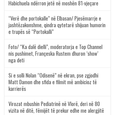
Habichuela ndërron jetë në moshën 81-vjeçare
“Verë dhe portokalle” në Elbasan/ Pjesëmarrje e
jashtëzakonshme, qindra qytetarë shijuan humorin
e trupës së “Portokalli”
Foto/ “Ka dalë dielli”, moderatorja e Top Channel
nis pushimet, Françeska Rustem dhuron ‘show’
nga deti
Si e solli Nolan “Odisenë” në ekran, pse zgjodhi
Matt Damon dhe sfida e filmit më ambicioz të
karrierës
Virozat mbushin Pediatrinë në Vlorë, deri në 80
vizita në ditë, fëmijët të prekur edhe me alergjitë