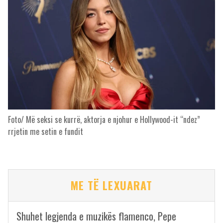
Foto/ Më seksi se kurrë, aktorja e njohur e Hollywood-it “ndez”
rrjetin me setin e fundit
ME TË LEXUARAT
Shuhet legjenda e muzikës flamenco, Pepe