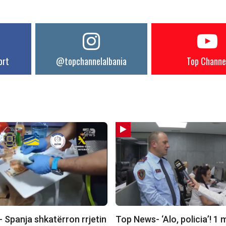
ort
@topchannelalbania
Top Channe
 Spanja shkatërron rrjetin
Top News- ‘Alo, policia’! 1 m