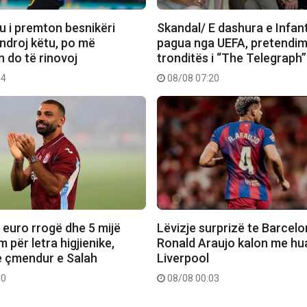
u i premton besnikëri
Skandal/ E dashura e Infan
ëndroj këtu, po më
pagua nga UEFA, pretendim
 do të rinovoj
tronditës i “The Telegraph”
14
08/08 07:20
 euro rrogë dhe 5 mijë
Lëvizje surprizë te Barcelo
 për letra higjienike,
Ronald Araujo kalon me hu
e çmendur e Salah
Liverpool
00
08/08 00:03