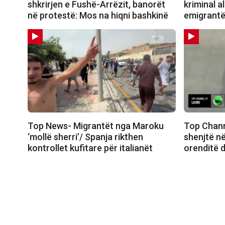
shkrirjen e Fushë-Arrëzit, banorët
kriminal a
në protestë: Mos na hiqni bashkinë
emigrantë
Top News- Migrantët nga Maroku
Top Channe
‘mollë sherri’/ Spanja rikthen
shenjtë në
kontrollet kufitare për italianët
orenditë d