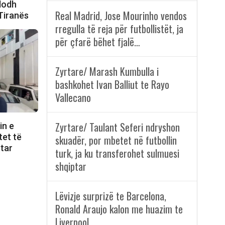
ndodh
Real Madrid, Jose Mourinho vendos
 Tiranës
rregulla të reja për futbollistët, ja
për çfarë bëhet fjalë…
Zyrtare/ Marash Kumbulla i
bashkohet Ivan Balliut te Rayo
Vallecano
Zyrtare/ Taulant Seferi ndryshon
in e
tet të
skuadër, por mbetet në futbollin
etar
turk, ja ku transferohet sulmuesi
shqiptar
Lëvizje surprizë te Barcelona,
Ronald Araujo kalon me huazim te
Liverpool