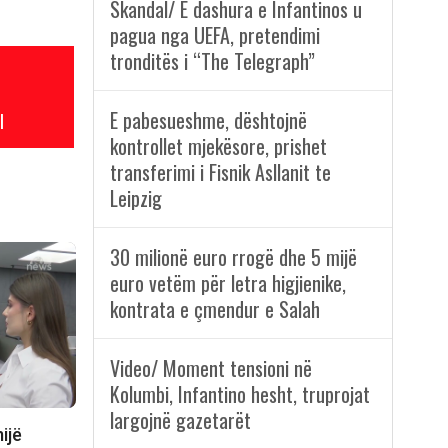
Skandal/ E dashura e Infantinos u
pagua nga UEFA, pretendimi
tronditës i “The Telegraph”
E pabesueshme, dështojnë
l
kontrollet mjekësore, prishet
transferimi i Fisnik Asllanit te
Leipzig
30 milionë euro rrogë dhe 5 mijë
euro vetëm për letra higjienike,
kontrata e çmendur e Salah
Video/ Moment tensioni në
Kolumbi, Infantino hesht, truprojat
largojnë gazetarët
ijë