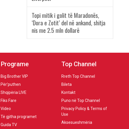
Topi mitik i golit të Maradonës,
‘Dora e Zotit’ del në ankand, shitja
nis me 2.5 mln dollarë
Programe
Top Channel
Big Brother VIP
Rreth Top Channel
Për’puthen
Bileta
Shqipëria LIVE
Kontakt
Fiks Fare
Puno në Top Channel
Video
Privacy Policy & Terms of
Use
Të gjitha programet
Aksesueshmëria
Guida TV