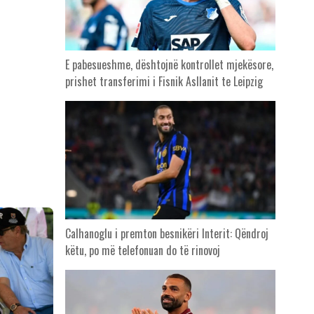
E pabesueshme, dështojnë kontrollet mjekësore,
prishet transferimi i Fisnik Asllanit te Leipzig
Calhanoglu i premton besnikëri Interit: Qëndroj
këtu, po më telefonuan do të rinovoj