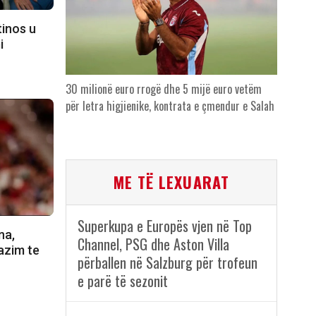
tinos u
i
30 milionë euro rrogë dhe 5 mijë euro vetëm
për letra higjienike, kontrata e çmendur e Salah
ME TË LEXUARAT
Superkupa e Europës vjen në Top
na,
Channel, PSG dhe Aston Villa
azim te
përballen në Salzburg për trofeun
e parë të sezonit