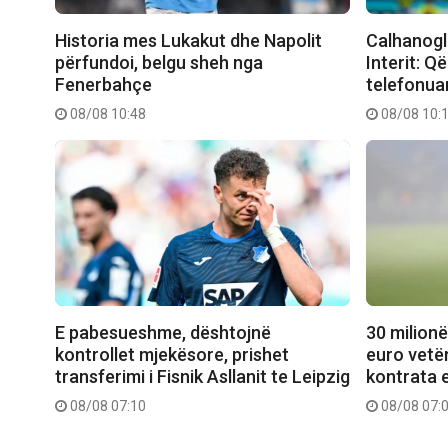
Historia mes Lukakut dhe Napolit
Calhanogl
përfundoi, belgu sheh nga
Interit: Q
Fenerbahçe
telefonuan
08/08 10:48
08/08 10:
E pabesueshme, dështojnë
30 milionë
kontrollet mjekësore, prishet
euro vetëm
transferimi i Fisnik Asllanit te Leipzig
kontrata 
08/08 07:10
08/08 07: