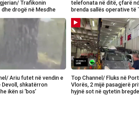
lgjerian/ Trafikonin
telefonata në ditë, çfarë 
 dhe drogë në Mesdhe
brenda sallës operative të
l/ Ariu futet në vendin e
Top Channel/ Fluks në Port
 Devoll, shkatërron
Vlorës, 2 mijë pasagjerë pri
he ikën si ‘bos’
hyjnë sot në qytetin bregd