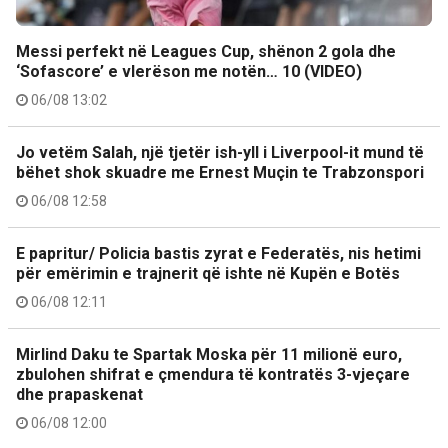
Messi perfekt në Leagues Cup, shënon 2 gola dhe
‘Sofascore’ e vlerëson me notën… 10 (VIDEO)
06/08 13:02
Jo vetëm Salah, një tjetër ish-yll i Liverpool-it mund të
bëhet shok skuadre me Ernest Muçin te Trabzonspori
06/08 12:58
E papritur/ Policia bastis zyrat e Federatës, nis hetimi
për emërimin e trajnerit që ishte në Kupën e Botës
06/08 12:11
Mirlind Daku te Spartak Moska për 11 milionë euro,
zbulohen shifrat e çmendura të kontratës 3-vjeçare
dhe prapaskenat
06/08 12:00