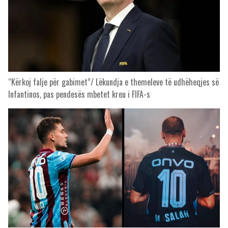
“Kërkoj falje për gabimet”/ Lëkundja e themeleve të udhëheqjes së
Infantinos, pas pendesës mbetet kreu i FIFA-s