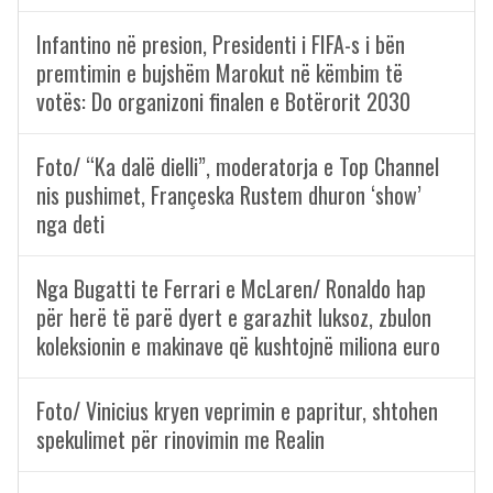
Infantino në presion, Presidenti i FIFA-s i bën
premtimin e bujshëm Marokut në këmbim të
votës: Do organizoni finalen e Botërorit 2030
Foto/ “Ka dalë dielli”, moderatorja e Top Channel
nis pushimet, Françeska Rustem dhuron ‘show’
nga deti
Nga Bugatti te Ferrari e McLaren/ Ronaldo hap
për herë të parë dyert e garazhit luksoz, zbulon
koleksionin e makinave që kushtojnë miliona euro
Foto/ Vinicius kryen veprimin e papritur, shtohen
spekulimet për rinovimin me Realin