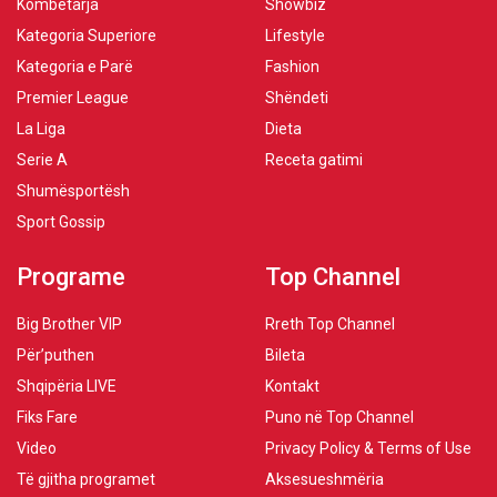
Kombëtarja
Showbiz
Kategoria Superiore
Lifestyle
Kategoria e Parë
Fashion
Premier League
Shëndeti
La Liga
Dieta
Serie A
Receta gatimi
Shumësportësh
Sport Gossip
Programe
Top Channel
Big Brother VIP
Rreth Top Channel
Për’puthen
Bileta
Shqipëria LIVE
Kontakt
Fiks Fare
Puno në Top Channel
Video
Privacy Policy & Terms of Use
Të gjitha programet
Aksesueshmëria