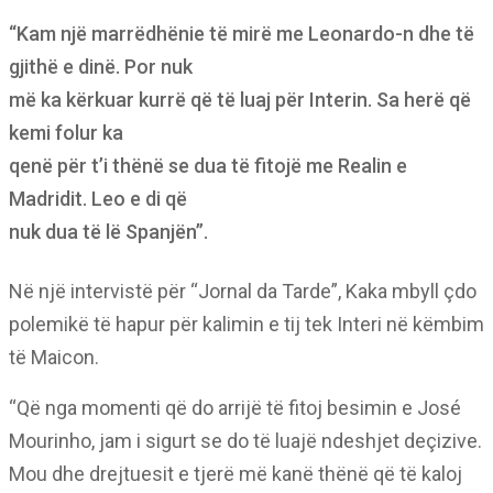
“Kam një marrëdhënie të mirë me Leonardo-n dhe të
gjithë e dinë. Por nuk
më ka kërkuar kurrë që të luaj për Interin. Sa herë që
kemi folur ka
qenë për t’i thënë se dua të fitojë me Realin e
Madridit. Leo e di që
nuk dua të lë Spanjën”.
Në një intervistë për “Jornal da Tarde”, Kaka mbyll çdo
polemikë të hapur për kalimin e tij tek Interi në këmbim
të Maicon.
“Që nga momenti që do arrijë të fitoj besimin e José
Mourinho, jam i sigurt se do të luajë ndeshjet deçizive.
Mou dhe drejtuesit e tjerë më kanë thënë që të kaloj