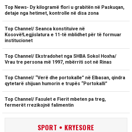
Top News- Dy kilogramë flori u grabitën në Paskuqan,
detaje nga hetimet, kontrolle në disa zona
Top Channel/ Seanca konstituive në
Kosovë!Legjislatura e 11-të mblidhet për të formuar
institucionet
Top Channel/ Ekstradohet nga SHBA Sokol Hoxha/
Vrau tre persona më 1997, mbërriti sot në Rinas
Top Channel/ “Verë dhe portokalle” në Elbasan, qindra
qytetarë shijuan humorin e trupës “Portokalli”
Top Channel/ Fasulet e Fierit mbeten pa treg,
fermerët rrezikojnë falimentin
SPORT • KRYESORE