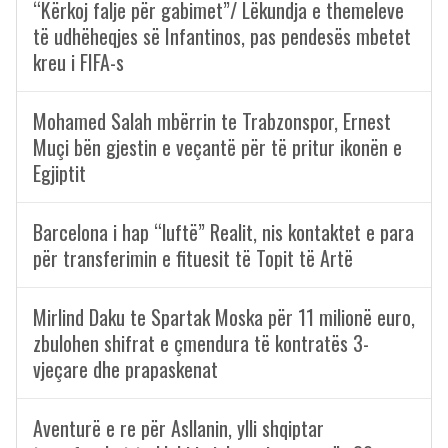
“Kërkoj falje për gabimet”/ Lëkundja e themeleve
të udhëheqjes së Infantinos, pas pendesës mbetet
kreu i FIFA-s
Mohamed Salah mbërrin te Trabzonspor, Ernest
Muçi bën gjestin e veçantë për të pritur ikonën e
Egjiptit
Barcelona i hap “luftë” Realit, nis kontaktet e para
për transferimin e fituesit të Topit të Artë
Mirlind Daku te Spartak Moska për 11 milionë euro,
zbulohen shifrat e çmendura të kontratës 3-
vjeçare dhe prapaskenat
Aventurë e re për Asllanin, ylli shqiptar